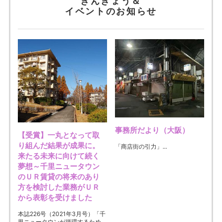
きんきょう＆
イベントのお知らせ
事務所だより（大阪）
【受賞】一丸となって取
り組んだ結果が成果に。
「商店街の引力」...
来たる未来に向けて続く
夢想～千里ニュータウン
のＵＲ賃貸の将来のあり
方を検討した業務がＵＲ
から表彰を受けました
本誌226号（2021年3月号）「千
里ニュータウンが循環するため