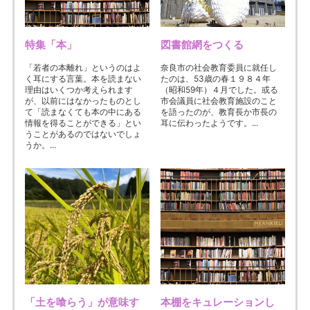
特集「本」
図書館網をつくる
「若者の本離れ」というのはよ
奈良市の社会教育委員に就任し
く耳にする言葉。本を読まない
たのは、53歳の春１９８４年
理由はいくつか考えられます
（昭和59年）４月でした。或る
が、以前にはなかったものとし
市会議員に社会教育施設のこと
て「読まなくても本の中にある
を語ったのが、教育長か市長の
情報を得ることができる」とい
耳に伝わったようです。...
うことがあるのではないでしょ
うか。...
「土を喰らう」が意味す
本棚をキュレーションし