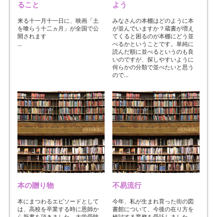
ること
よう
来る十一月十一日に、映画「土
みなさんの本棚はどのように本
を喰らう十二ヵ月」が全国で公
が並んでいますか？蔵書が増え
開されます
てくると困るのが本棚にどう並
...
べるかということです。単純に
読んだ順に並べるというのも良
いのですが、探しやすいように
何らかの分類で並べたいと思う
ので...
本の贈り物
不易流行
本にまつわるエピソードとして
今年、私が生まれ育った街の図
は、高校を卒業する時に恩師か
書館について、今後の在り方を
ら新書を頂きました。大学受験
検討する業務を受託しました。