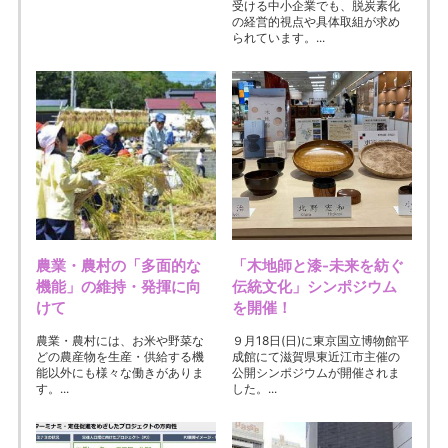
受ける中小企業でも、脱炭素化
の経営的視点や具体取組が求め
られています。...
農業・農村の「多面的な
「木地師と漆-未来を紡ぐ
機能」の維持・発揮に向
伝統文化」シンポジウム
けて
を開催！
農業・農村には、お米や野菜な
９月18日(日)に東京国立博物館平
どの農産物を生産・供給する機
成館にて滋賀県東近江市主催の
能以外にも様々な働きがありま
公開シンポジウムが開催されま
す。...
した。...