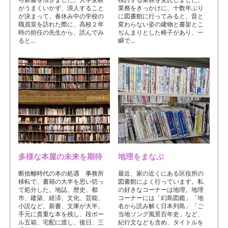
がうまくいかず、浪人すること
業務をきっかけに、十数年ぶり
が決まって、春休み中の学校の
に図書館に行ってみると、昔と
職員室を訪れた際に、高校２年
変わらない姿の建物と書架とこ
時の担任の先生から、読んでみ
ぢんまりとした椅子があり、一
ると...
瞬で...
多様な本屋の未来を期待
地理をまなぶ
断捨離時代の本の処遇 事務所
最近、家の近くにある区役所の
移転で、書籍の大半を思い切っ
図書館によく行っています。私
て処分した。地誌、歴史、都
の好きなコーナーは地理。地理
市、建築、経済、文化、芸能、
コーナーには「幻島図鑑」「地
小説など。新書、文庫が大半。
名から読み解く日本列島」「ご
手元に貴重な本を残し、段ボー
当地ソング風景百年史」など、
ル五箱、宅配に渡し、後日、三
紀行文なども含め、タイトルを