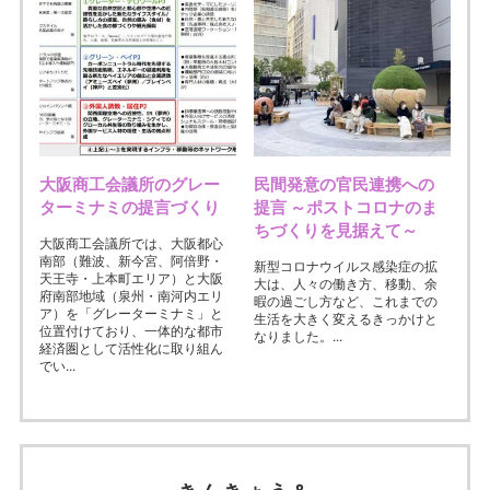
大阪商工会議所のグレー
民間発意の官民連携への
ターミナミの提言づくり
提言 ～ポストコロナのま
ちづくりを見据えて～
大阪商工会議所では、大阪都心
南部（難波、新今宮、阿倍野・
新型コロナウイルス感染症の拡
天王寺・上本町エリア）と大阪
大は、人々の働き方、移動、余
府南部地域（泉州・南河内エリ
暇の過ごし方など、これまでの
ア）を「グレーターミナミ」と
生活を大きく変えるきっかけと
位置付けており、一体的な都市
なりました。...
経済圏として活性化に取り組ん
でい...