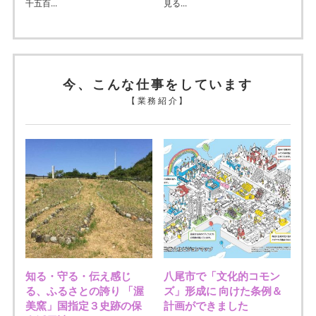
千五百...
見る...
今、こんな仕事をしています
【業務紹介】
知る・守る・伝え感じ
八尾市で「文化的コモン
る、ふるさとの誇り 「渥
ズ」形成に 向けた条例＆
美窯」国指定３史跡の保
計画ができました