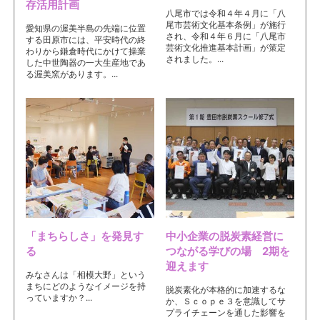
存活用計画
八尾市では令和４年４月に「八
尾市芸術文化基本条例」が施行
愛知県の渥美半島の先端に位置
され、令和４年６月に「八尾市
する田原市には、平安時代の終
芸術文化推進基本計画」が策定
わりから鎌倉時代にかけて操業
されました。...
した中世陶器の一大生産地であ
る渥美窯があります。...
「まちらしさ」を発見す
中小企業の脱炭素経営に
る
つながる学びの場 2期を
迎えます
みなさんは「相模大野」という
まちにどのようなイメージを持
脱炭素化が本格的に加速するな
っていますか？...
か、Ｓｃｏｐｅ３を意識してサ
プライチェーンを通した影響を