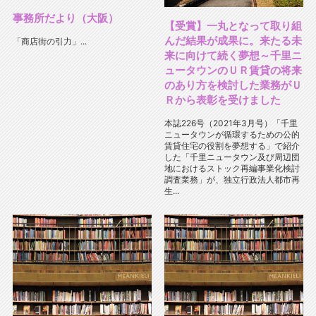
事務所だより（大阪）
【受賞】一丸となって取り組
んだ結果が成果に。来たる未
「商店街の引力」...
来に向けて続く夢想～千里ニ
ュータウンのＵＲ賃貸の将来
のあり方を検討した業務がＵ
Ｒから表彰を受けました
本誌226号（2021年3月号）「千里
ニュータウンが循環するための公的
賃貸住宅の役割を夢想する」で紹介
した「千里ニュータウン及び周辺団
地におけるストック再編事業化検討
調査業務」が、独立行政法人都市再
生...