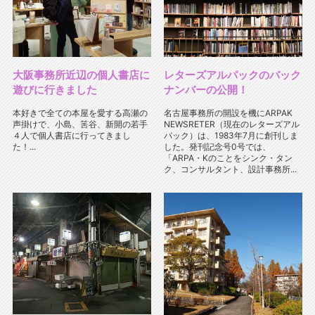
大阪事務所近辺の個人書店に
レターズアルパックのバック
遊びに行きました
ナンバーの公開！
本好きで全ての本屋を愛する高瀬の
名古屋事務所の開設を機にARPAK
声掛けで、小島、筈谷、新開の若手
NEWSRETER（現在のレターズアル
４人で個人書店に行ってきまし
パック）は、1983年7月に創刊しま
た！...
した。発刊記念号0号では、
「ARPA・Kのことをシンク・タン
ク、コンサルタント、設計事務所...