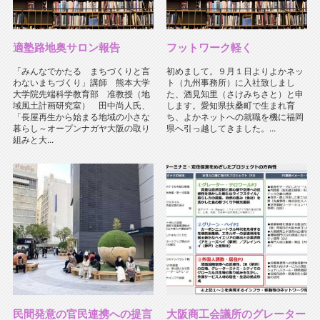
適塾路地奥サロン報告
フットワーク軽く
「みんなでかたる まちづくりと言
初めまして。９月１日よりよかネッ
わないまちづくり」講師 熊本大学
ト（九州事務所）に入社致しまし
大学院先端科学教育部 准教授（地
た、酒見知里（さけみちさと）と申
域風土計画研究室） 田中尚人氏、
します。愛知県扶桑町で生まれ育
「長屋再生から始まる地域の小さな
ち、よかネットへの就職を機に福岡
暮らし～オープンナガヤ大阪の取り
県へ引っ越してきました。...
組みと大...
民間発意の官民連携への提言
大阪商工会議所のグレーター