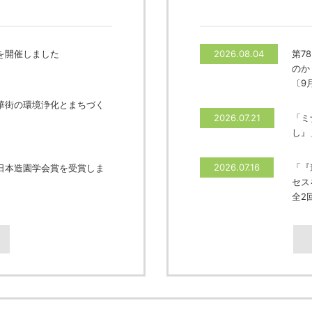
を開催しました
2026.08.04
第7
のか
〔9
華街の環境浄化とまちづく
2026.07.21
「ミ
し』
2026.07.16
「『
日本造園学会賞を受賞しま
セス
全2