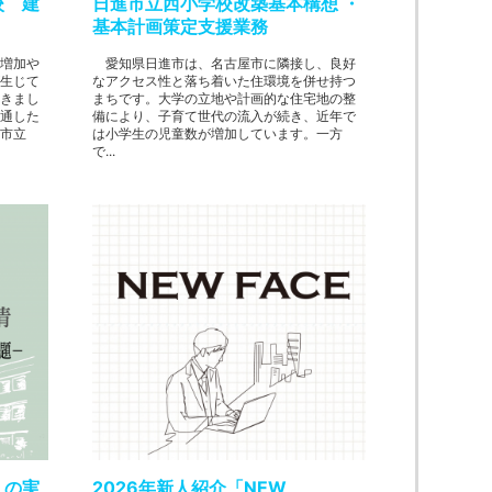
校 建
日進市立西小学校改築基本構想 ・
基本計画策定支援業務
増加や
愛知県日進市は、名古屋市に隣接し、良好
生じて
なアクセス性と落ち着いた住環境を併せ持つ
きまし
まちです。大学の立地や計画的な住宅地の整
通した
備により、子育て世代の流入が続き、近年で
市立
は小学生の児童数が増加しています。一方
で...
」の実
2026年新人紹介「NEW