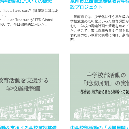
の学校環境についての疑念
泉南市立西信達義務教育学
設プロジェクト
rchitects have ears?（建築家に耳はあ
？）」
泉南市では、少子化に伴う単学級の
lian Treasure が TED Global
学校施設の老朽化といった教育課題が
 において、半ば揶揄的に用いた...
おり、学校の再編計画の策定を進めて
た。そこで、市は義務教育９年間を見
切れ目のない教育の実現に向け、泉南
西...
活動を支援する学校施設整備
中学校部活動の「地域展開