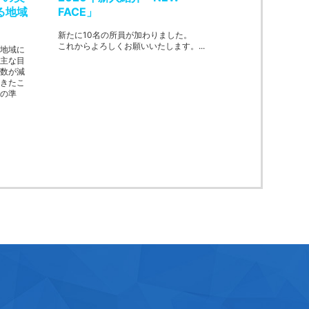
る地域
FACE」
新たに10名の所員が加わりました。
これからよろしくお願いいたします。...
地域に
主な目
数が減
きたこ
の準