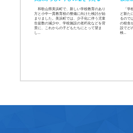
和歌山県美浜町で、新しい学校教育のあり
「学校
方と小中一貫教育校の整備に向けた検討が始
ど新た
まりました。美浜町では、少子化に伴う児童
るので
生徒数の減少や、学校施設の老朽化などを背
の校舎
景に、これからの子どもたちにとって望ま
設でど
し...
検...