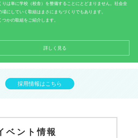
くりは単に学校（校舎）を整備することにとどまりません。社会全
の場にしていく取組はまさにまちづくりでもあります。
くつかの取組をご紹介します。
詳しく見る
らしい学びの場を考える
新しい学校教育のあり方と小中一
採用情報はこちら
イベント情報