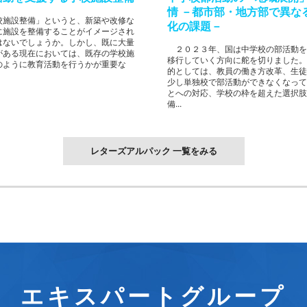
情 －都市部・地方部で異な
施設整備」というと、新築や改修な
化の課題－
に施設を整備することがイメージされ
はないでしょうか。しかし、既に大量
２０２３年、国は中学校の部活動を
がある現在においては、既存の学校施
移行していく方向に舵を切りました。
のように教育活動を行うかが重要な
的としては、教員の働き方改革、生徒
少し単独校で部活動ができなくなって
とへの対応、学校の枠を超えた選択肢
備...
レターズアルパック 一覧をみる
エキスパートグループ