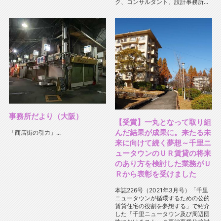
ク、コンサルタント、設計事務所...
事務所だより（大阪）
【受賞】一丸となって取り組
んだ結果が成果に。来たる未
「商店街の引力」...
来に向けて続く夢想～千里ニ
ュータウンのＵＲ賃貸の将来
のあり方を検討した業務がＵ
Ｒから表彰を受けました
本誌226号（2021年3月号）「千里
ニュータウンが循環するための公的
賃貸住宅の役割を夢想する」で紹介
した「千里ニュータウン及び周辺団