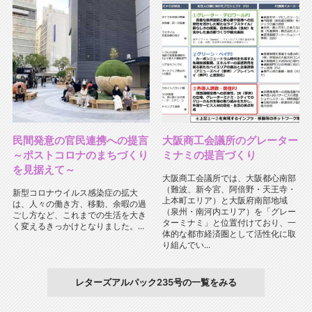
民間発意の官民連携への提言
大阪商工会議所のグレーター
～ポストコロナのまちづくり
ミナミの提言づくり
を見据えて～
大阪商工会議所では、大阪都心南部
（難波、新今宮、阿倍野・天王寺・
新型コロナウイルス感染症の拡大
上本町エリア）と大阪府南部地域
は、人々の働き方、移動、余暇の過
（泉州・南河内エリア）を「グレー
ごし方など、これまでの生活を大き
ターミナミ」と位置付けており、一
く変えるきっかけとなりました。...
体的な都市経済圏として活性化に取
り組んでい...
レターズアルパック235号の一覧をみる