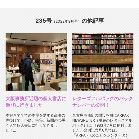
235号
の他記事
（2022年9月号）
大阪事務所近辺の個人書店に
レターズアルパックのバック
遊びに行きました
ナンバーの公開！
本好きで全ての本屋を愛する高瀬の
名古屋事務所の開設を機にARPAK
声掛けで、小島、筈谷、新開の若手
NEWSRETER（現在のレターズアル
４人で個人書店に行ってきまし
パック）は、1983年7月に創刊しま
た！...
した。発刊記念号0号では、
「ARPA・Kのことをシンク・タン