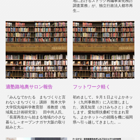
地におけるストック再編事業化検討
調査業務」が、独立行政法人都市再
生...
適塾路地奥サロン報告
フットワーク軽く
「みんなでかたる まちづくりと言
初めまして。９月１日よりよかネッ
わないまちづくり」講師 熊本大学
ト（九州事務所）に入社致しまし
大学院先端科学教育部 准教授（地
た、酒見知里（さけみちさと）と申
域風土計画研究室） 田中尚人氏、
します。愛知県扶桑町で生まれ育
「長屋再生から始まる地域の小さな
ち、よかネットへの就職を機に福岡
暮らし～オープンナガヤ大阪の取り
県へ引っ越してきました。...
組みと大...