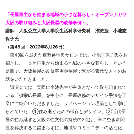
「長屋再生から始まる地域の小さな暮らし～オープンナガヤ
大阪の取り組みと大阪長屋の改修事例～」
講師 大阪公立大学大学院生活科学研究科 准教授 小池志
保子氏
（第48回 2022年8月26日）
第48回を迎えた適塾路地奥サロンでは、小池志保子氏をお
招きし、「長屋再生から始まる地域の小さな暮らし」という
題目で、大阪長屋の改修事例や長屋で繋がる素敵な人々のお
話をいただきました。
講演会では、実際に小池先生が主体となって取り組まれて
いる「須栄広長屋」を中心に、長屋改修のデザイン手法を丁
寧にご紹介いただきました。リノベーション理論として挙げ
られていた、①住み継ぐための保存とデザイン、②近代長
屋の住み継ぎと大阪の住文化の持続の2点は、単に空き家問
題を解決するに留まらずに、地域やコミュニティの活性化、