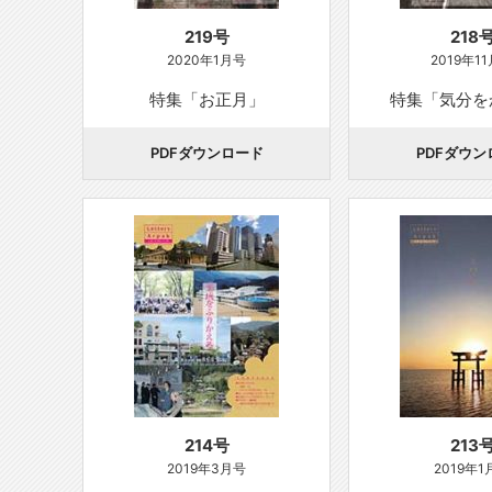
219号
218
2020年1月号
2019年1
特集「お正月」
特集「気分を
PDFダウンロード
PDFダウン
214号
213
2019年3月号
2019年1