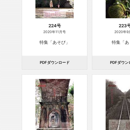
224号
223
2020年11月号
2020年
特集「あそび」
特集「あ
PDFダウンロード
PDFダウン