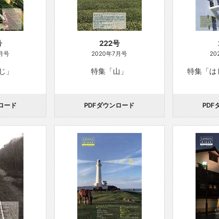
号
222号
9月号
2020年7月号
20
じ」
特集「山」
特集「は
ロード
PDFダウンロード
PD