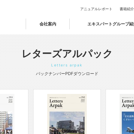
アニュアルレポート
書籍紹介
会社案内
エキスパートグループ紹
レターズアルパック
Letters arpak
バックナンバーPDFダウンロード