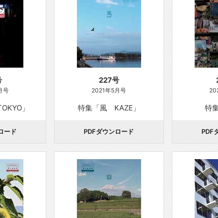
号
227号
月号
2021年5月号
20
OKYO」
特集「風 KAZE」
特
ロード
PDFダウンロード
PD