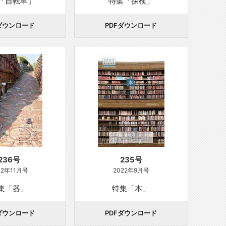
「自転車」
特集「探検」
Fダウンロード
PDFダウンロード
236号
235号
22年11月号
2022年9月号
集「器」
特集「本」
Fダウンロード
PDFダウンロード