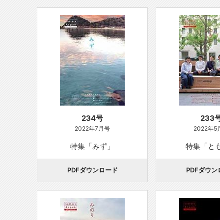
234号
233
2022年7月号
2022年
特集「みず」
特集「と
PDFダウンロード
PDFダウン