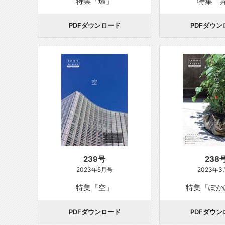
特集「環」
特集「
PDFダウンロード
PDFダウン
239号
238
2023年5月号
2023年
特集「空」
特集「ぽか
PDFダウンロード
PDFダウン