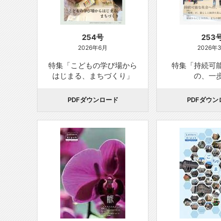
254号
253
2026年6月
2026年
特集「こどもの学び場から
特集「持続可
はじまる、まちづくり」
の、一
PDFダウンロード
PDFダウン