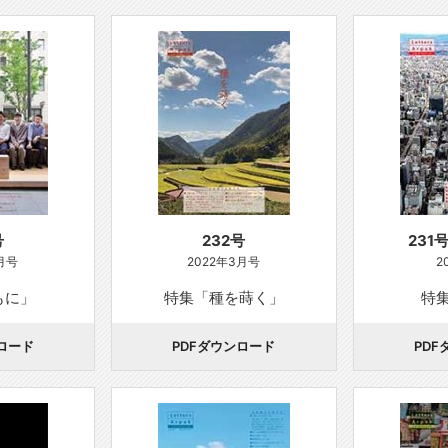
号
232号
231
5月号
2022年3月号
2
もに」
特集「種を蒔く」
特
ロード
PDFダウンロード
PD