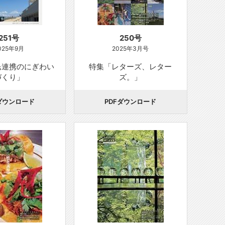
251号
250号
025年9月
2025年3月号
民連携のにぎわい
特集「レターズ、レター
づくり」
ズ。」
Fダウンロード
PDFダウンロード