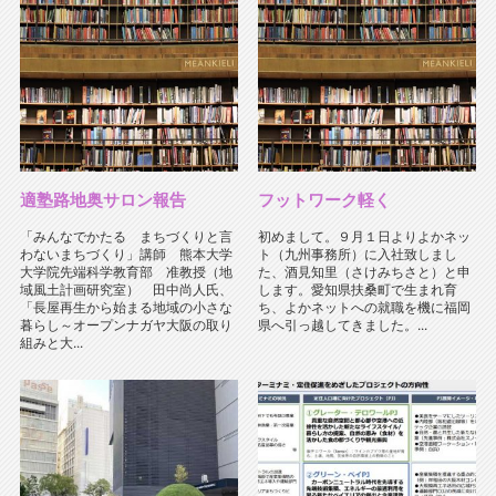
適塾路地奥サロン報告
フットワーク軽く
「みんなでかたる まちづくりと言
初めまして。９月１日よりよかネッ
わないまちづくり」講師 熊本大学
ト（九州事務所）に入社致しまし
大学院先端科学教育部 准教授（地
た、酒見知里（さけみちさと）と申
域風土計画研究室） 田中尚人氏、
します。愛知県扶桑町で生まれ育
「長屋再生から始まる地域の小さな
ち、よかネットへの就職を機に福岡
暮らし～オープンナガヤ大阪の取り
県へ引っ越してきました。...
組みと大...