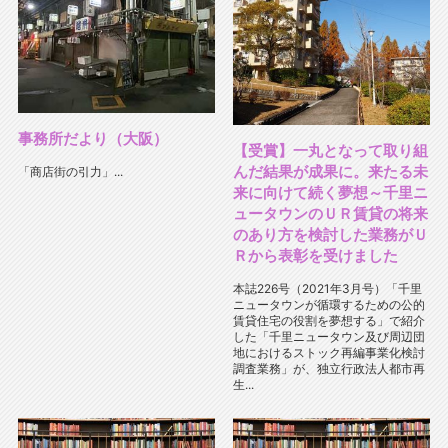
事務所だより（大阪）
【受賞】一丸となって取り組
んだ結果が成果に。来たる未
「商店街の引力」...
来に向けて続く夢想～千里ニ
ュータウンのＵＲ賃貸の将来
のあり方を検討した業務がＵ
Ｒから表彰を受けました
本誌226号（2021年3月号）「千里
ニュータウンが循環するための公的
賃貸住宅の役割を夢想する」で紹介
した「千里ニュータウン及び周辺団
地におけるストック再編事業化検討
調査業務」が、独立行政法人都市再
生...