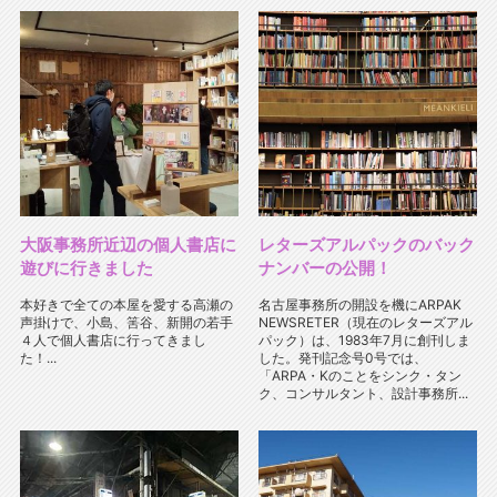
大阪事務所近辺の個人書店に
レターズアルパックのバック
遊びに行きました
ナンバーの公開！
本好きで全ての本屋を愛する高瀬の
名古屋事務所の開設を機にARPAK
声掛けで、小島、筈谷、新開の若手
NEWSRETER（現在のレターズアル
４人で個人書店に行ってきまし
パック）は、1983年7月に創刊しま
た！...
した。発刊記念号0号では、
「ARPA・Kのことをシンク・タン
ク、コンサルタント、設計事務所...