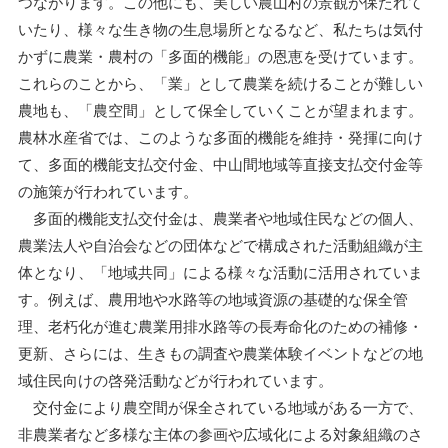
つながります。この他にも、美しい農山村の景観が保たれて
いたり、様々な生き物の生息場所となるなど、私たちは気付
かずに農業・農村の「多面的機能」の恩恵を受けています。
これらのことから、「業」として農業を続けることが難しい
農地も、「農空間」として保全していくことが望まれます。
農林水産省では、このような多面的機能を維持・発揮に向け
て、多面的機能支払交付金、中山間地域等直接支払交付金等
の施策が行われています。
多面的機能支払交付金は、農業者や地域住民などの個人、
農業法人や自治会などの団体などで構成された活動組織が主
体となり、「地域共同」による様々な活動に活用されていま
す。例えば、農用地や水路等の地域資源の基礎的な保全管
理、老朽化が進む農業用排水路等の長寿命化のための補修・
更新、さらには、生きもの調査や農業体験イベントなどの地
域住民向けの啓発活動などが行われています。
交付金により農空間が保全されている地域がある一方で、
非農業者など多様な主体の参画や広域化による対象組織のさ