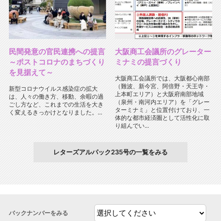
民間発意の官民連携への提言
大阪商工会議所のグレーター
～ポストコロナのまちづくり
ミナミの提言づくり
を見据えて～
大阪商工会議所では、大阪都心南部
（難波、新今宮、阿倍野・天王寺・
新型コロナウイルス感染症の拡大
上本町エリア）と大阪府南部地域
は、人々の働き方、移動、余暇の過
（泉州・南河内エリア）を「グレー
ごし方など、これまでの生活を大き
ターミナミ」と位置付けており、一
く変えるきっかけとなりました。...
体的な都市経済圏として活性化に取
り組んでい...
レターズアルパック235号の一覧をみる
バックナンバーをみる