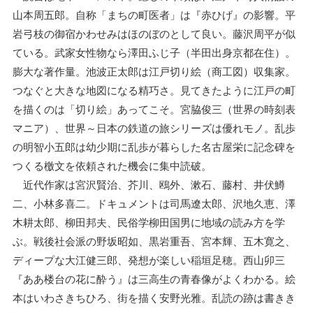
山本周五郎。自称「まちの町医者」は『赤ひげ』の影響。平
岩弓枝の御宿かわせみはほのぼのとして良い。藤沢周平が似
ている。武家女性物なら澤田ふじ子（半田出身京都在住）。
膨大な著作量。池波正太郎は江戸切り絵（商工図）収集家。
つなぐと大きな地図になる精巧さ。見てきたように江戸の町
を描くのは「切り絵」あってこそ。宮脇俊三（世界の時刻表
マニア）、世界～日本の鉄道の旅シリーズは優れモノ。乱歩
の明智小五郎は幼少期に乱歩が暮らした名古屋栄に記念碑を
つくる檄文を依頼された機会に集中読破。
近代作家は宮沢賢治、芥川、鴎外、漱石、藤村、井伏鱒
二、小林多喜二。ドキュメントは司馬遼太郎、沢地久恵、澤
木耕太郎、柳田邦夫、民俗学柳田国男に地域の読み方を学
ぶ。戦後社会派の野坂昭如、黒岩重吾、宮本輝、五木寛之、
ディープな大江健三郎、発想が楽しい稲垣足穂。西山卯三
『ああ楼台の花に酔う』は三高生の青春像がよくわかる。絵
本はいわさきちひろ、街を描く安野光雅。乱読の跡は書きき