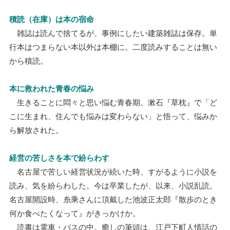
積読（在庫）は本の宿命
雑誌は読んで捨てるが、事例にしたい建築雑誌は保存。単
行本はつまらない本以外は本棚に。二度読みすることは無い
から積読。
本に救われた青春の悩み
生きることに悶々と思い悩む青春期。漱石『草枕』で「ど
こに生まれ、住んでも悩みは変わらない」と悟って、悩みか
ら解放された。
経営の苦しさを本で紛らわす
名古屋で苦しい経営状況が続いた時、すがるように小説を
読み、気を紛らわした。今は卒業したが、以来、小説乱読。
名古屋開設時、糸乘さんに頂戴した池波正太郎『散歩のとき
何か食べたくなって』がきっかけか。
読書は電車・バスの中。癒しの筆頭は、江戸下町人情話の