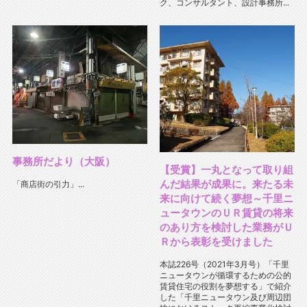
ク、コンサルタント、設計事務所...
事務所だより（大阪）
【受賞】一丸となって取り組
んだ結果が成果に。来たる未
「商店街の引力」...
来に向けて続く夢想～千里ニ
ュータウンのＵＲ賃貸の将来
のあり方を検討した業務がＵ
Ｒから表彰を受けました
本誌226号（2021年3月号）「千里
ニュータウンが循環するための公的
賃貸住宅の役割を夢想する」で紹介
した「千里ニュータウン及び周辺団