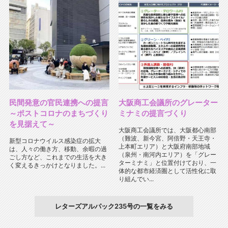
民間発意の官民連携への提言
大阪商工会議所のグレーター
～ポストコロナのまちづくり
ミナミの提言づくり
を見据えて～
大阪商工会議所では、大阪都心南部
（難波、新今宮、阿倍野・天王寺・
新型コロナウイルス感染症の拡大
上本町エリア）と大阪府南部地域
は、人々の働き方、移動、余暇の過
（泉州・南河内エリア）を「グレー
ごし方など、これまでの生活を大き
ターミナミ」と位置付けており、一
く変えるきっかけとなりました。...
体的な都市経済圏として活性化に取
り組んでい...
レターズアルパック235号の一覧をみる