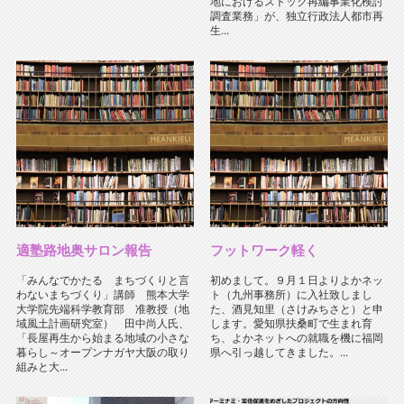
地におけるストック再編事業化検討
調査業務」が、独立行政法人都市再
生...
適塾路地奥サロン報告
フットワーク軽く
「みんなでかたる まちづくりと言
初めまして。９月１日よりよかネッ
わないまちづくり」講師 熊本大学
ト（九州事務所）に入社致しまし
大学院先端科学教育部 准教授（地
た、酒見知里（さけみちさと）と申
域風土計画研究室） 田中尚人氏、
します。愛知県扶桑町で生まれ育
「長屋再生から始まる地域の小さな
ち、よかネットへの就職を機に福岡
暮らし～オープンナガヤ大阪の取り
県へ引っ越してきました。...
組みと大...