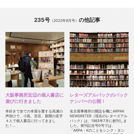
235号
の他記事
（2022年9月号）
大阪事務所近辺の個人書店に
レターズアルパックのバック
遊びに行きました
ナンバーの公開！
本好きで全ての本屋を愛する高瀬の
名古屋事務所の開設を機にARPAK
声掛けで、小島、筈谷、新開の若手
NEWSRETER（現在のレターズアル
４人で個人書店に行ってきまし
パック）は、1983年7月に創刊しま
た！...
した。発刊記念号0号では、
「ARPA・Kのことをシンク・タン