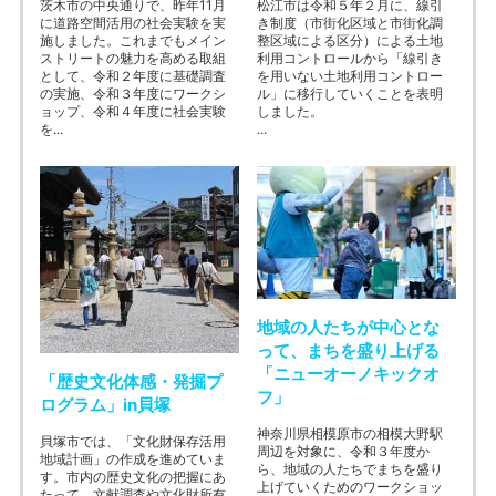
茨木市の中央通りで、昨年11月
松江市は令和５年２月に、線引
に道路空間活用の社会実験を実
き制度（市街化区域と市街化調
施しました。これまでもメイン
整区域による区分）による土地
ストリートの魅力を高める取組
利用コントロールから「線引き
として、令和２年度に基礎調査
を用いない土地利用コントロー
の実施、令和３年度にワークシ
ル」に移行していくことを表明
ョップ、令和４年度に社会実験
しました。
を...
...
地域の人たちが中心とな
って、まちを盛り上げる
「ニューオーノキックオ
「歴史文化体感・発掘プ
フ」
ログラム」in貝塚
神奈川県相模原市の相模大野駅
貝塚市では、「文化財保存活用
周辺を対象に、令和３年度か
地域計画」の作成を進めていま
ら、地域の人たちでまちを盛り
す。市内の歴史文化の把握にあ
上げていくためのワークショッ
たって、文献調査や文化財所有