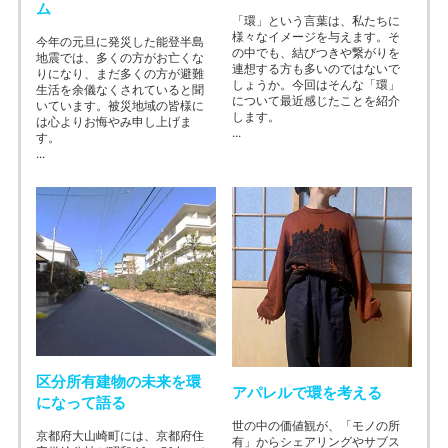
ム
「環」という言葉は、私たちに
様々なイメージを与えます。そ
今年の元旦に発災した能登半島
の中でも、結びつきや繋がりを
地震では、多くの方がお亡くな
連想する方も多いのではないで
りになり、まだ多くの方が避難
しょうか。今回はそんな「環」
生活を余儀なくされていると聞
について最近感じたことを紹介
いています。被災地域の皆様に
します。
は心よりお悔やみ申し上げま
...
す。
...
区分所有建物の未来を環
アパレルで環を考える
になって語る
世の中の価値観が、「モノの所
京都府大山崎町には、京都府住
有」からシェアリングやサブス