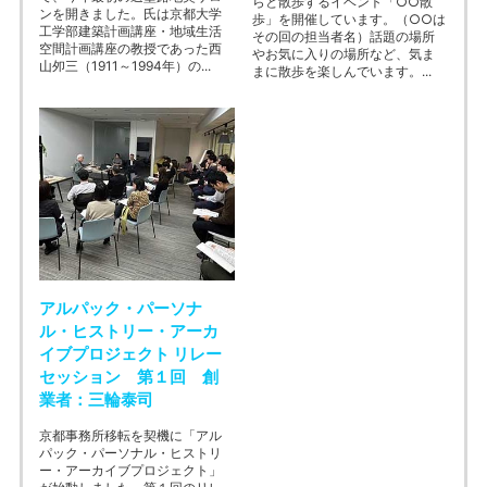
らと散歩するイベント「○○散
ンを開きました。氏は京都大学
歩」を開催しています。（○○は
工学部建築計画講座・地域生活
その回の担当者名）話題の場所
空間計画講座の教授であった西
やお気に入りの場所など、気ま
山夘三（1911～1994年）の...
まに散歩を楽しんでいます。...
アルパック・パーソナ
ル・ヒストリー・アーカ
イブプロジェクト リレー
セッション 第１回 創
業者：三輪泰司
京都事務所移転を契機に「アル
パック・パーソナル・ヒストリ
ー・アーカイブプロジェクト」