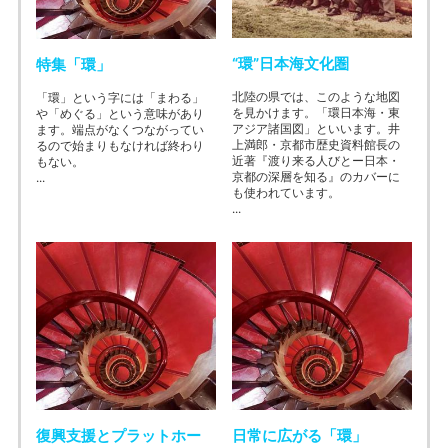
“環”日本海文化圏
特集「環」
北陸の県では、このような地図
「環」という字には「まわる」
を見かけます。「環日本海・東
や「めぐる」という意味があり
アジア諸国図」といいます。井
ます。端点がなくつながってい
上満郎・京都市歴史資料館長の
るので始まりもなければ終わり
近著『渡り来る人びとー日本・
もない。
京都の深層を知る』のカバーに
...
も使われています。
...
復興支援とプラットホー
日常に広がる「環」