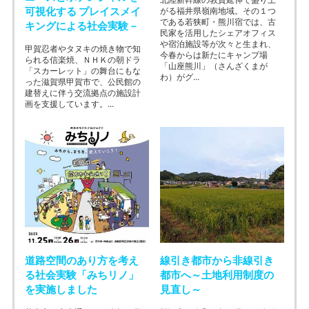
可視化する プレイスメイ
がる福井県嶺南地域。その１つ
である若狭町・熊川宿では、古
キングによる社会実験－
民家を活用したシェアオフィス
や宿泊施設等が次々と生まれ、
甲賀忍者やタヌキの焼き物で知
今春からは新たにキャンプ場
られる信楽焼、ＮＨＫの朝ドラ
「山座熊川」（さんざくまが
「スカーレット」の舞台にもな
わ）がグ...
った滋賀県甲賀市で、公民館の
建替えに伴う交流拠点の施設計
画を支援しています。...
道路空間のあり方を考え
線引き都市から非線引き
る社会実験「みちリノ」
都市へ～土地利用制度の
を実施しました
見直し～