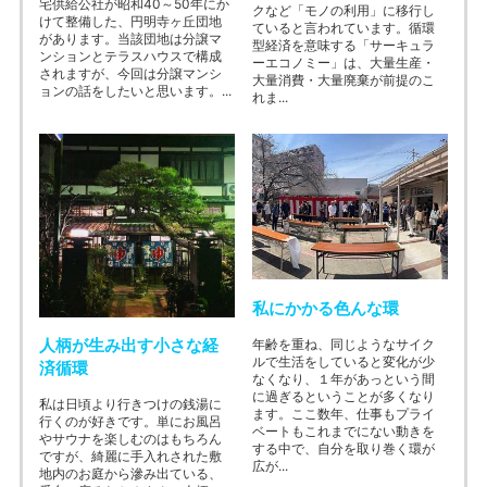
宅供給公社が昭和40～50年にか
クなど「モノの利用」に移行し
けて整備した、円明寺ヶ丘団地
ていると言われています。循環
があります。当該団地は分譲マ
型経済を意味する「サーキュラ
ンションとテラスハウスで構成
ーエコノミー」は、大量生産・
されますが、今回は分譲マンシ
大量消費・大量廃棄が前提のこ
ョンの話をしたいと思います。...
れま...
私にかかる色んな環
人柄が生み出す小さな経
年齢を重ね、同じようなサイク
ルで生活をしていると変化が少
済循環
なくなり、１年があっという間
に過ぎるということが多くなり
私は日頃より行きつけの銭湯に
ます。ここ数年、仕事もプライ
行くのが好きです。単にお風呂
ベートもこれまでにない動きを
やサウナを楽しむのはもちろん
する中で、自分を取り巻く環が
ですが、綺麗に手入れされた敷
広が...
地内のお庭から滲み出ている、