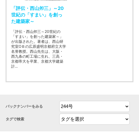
「評伝・西山夘三」～20
世紀の「すまい」を創っ
た建築家～
「評伝・西山夘三～20世紀の
「すまい」を創った建築家～」
が出版された。著者は、西山研
究室ОＢの広原盛明京都府立大学
名誉教授。西山先生は、大阪・
西九条の町工場に生れ、三高・
京都帝大を卒業、京都大学建築
計...
バックナンバーをみる
タグで検索