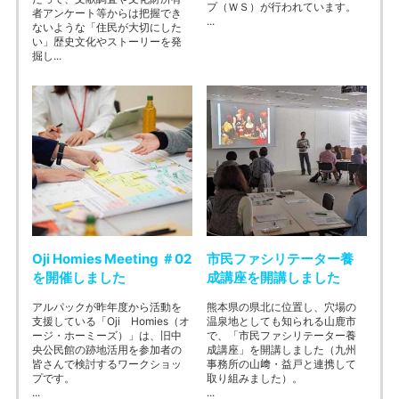
プ（ＷＳ）が行われています。
者アンケート等からは把握でき
...
ないような「住民が大切にした
い」歴史文化やストーリーを発
掘し...
Oji Homies Meeting ＃02
市民ファシリテーター養
を開催しました
成講座を開講しました
アルパックが昨年度から活動を
熊本県の県北に位置し、穴場の
支援している「Oji Homies（オ
温泉地としても知られる山鹿市
ージ・ホーミーズ）」は、旧中
で、「市民ファシリテーター養
央公民館の跡地活用を参加者の
成講座」を開講しました（九州
皆さんで検討するワークショッ
事務所の山﨑・益戸と連携して
プです。
取り組みました）。
...
...