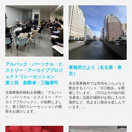
アルパック・パーソナル・ヒ
事務所だより（名古屋・東
ストリー・アーカイブプロジ
京）
ェクト リレーセッション
第１回 創業者：三輪泰司
名古屋事務所では市内をぶらぶらと
散歩するイベント「○○散歩」を開
京都事務所移転を契機に「アルパッ
催しています。（○○はその回の担
ク・パーソナル・ヒストリー・アー
当者名）話題の場所やお気に入りの
カイブプロジェクト」が始動しまし
場所など、気ままに散歩を楽しんで
た。第１回のリレーセッションの模
います。...
様をお届けします。
...