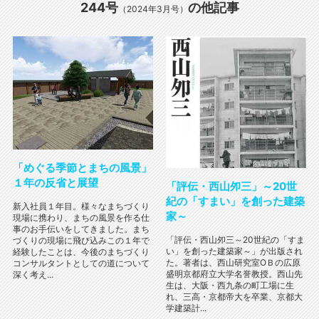
244号
の他記事
（2024年3月号）
「めぐる季節とまちの風景」
１年の反省と展望
「評伝・西山夘三」～20世
紀の「すまい」を創った建築
新入社員１年目。様々なまちづくり
家～
現場に携わり、まちの風景を作る仕
事のお手伝いをしてきました。まち
「評伝・西山夘三～20世紀の「すま
づくりの現場に飛び込みこの１年で
い」を創った建築家～」が出版され
経験したことは、今後のまちづくり
た。著者は、西山研究室ОＢの広原
コンサルタントとしての道について
盛明京都府立大学名誉教授。西山先
深く考え...
生は、大阪・西九条の町工場に生
れ、三高・京都帝大を卒業、京都大
学建築計...