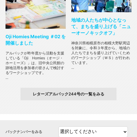
地域の人たちが中心となっ
て、まちを盛り上げる「ニュ
ーオーノキックオフ」
Oji Homies Meeting ＃02 を
開催しました
神奈川県相模原市の相模大野駅周辺
を対象に、令和３年度から、地域の
人たちでまちを盛り上げていくため
アルパックが昨年度から活動を支援
のワークショップ（ＷＳ）が行われ
している「Oji Homies（オージ・
ています。
ホーミーズ）」は、旧中央公民館の
...
跡地活用を参加者の皆さんで検討す
るワークショップです。
...
レターズアルパック244号の一覧をみる
バックナンバーをみる