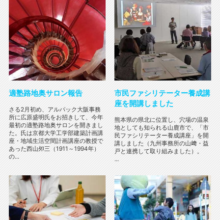
適塾路地奥サロン報告
市民ファシリテーター養成講
座を開講しました
さる2月初め、アルパック大阪事務
所に広原盛明氏をお招きして、今年
熊本県の県北に位置し、穴場の温泉
最初の適塾路地奥サロンを開きまし
地としても知られる山鹿市で、「市
た。氏は京都大学工学部建築計画講
民ファシリテーター養成講座」を開
座・地域生活空間計画講座の教授で
講しました（九州事務所の山﨑・益
あった西山夘三（1911～1994年）
戸と連携して取り組みました）。
の...
...