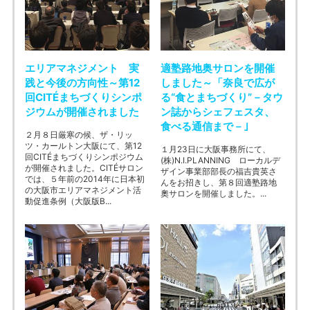
エリアマネジメント 実
適塾路地奥サロンを開催
践と今後の方向性～第12
しました～「奈良で広が
回CITÉまちづくりシンポ
る“食とまちづくり”－タウ
ジウムが開催されました
ン誌からシェフェスタ、
食べる通信まで－｣
２月８日厳寒の候、ザ・リッ
ツ・カールトン大阪にて、第12
１月23日に大阪事務所にて、
回CITÉまちづくりシンポジウム
(株)N.I.PLANNING ローカルデ
が開催されました。CITÉサロン
ザイン事業部部長の福吉貴英さ
では、５年前の2014年に日本初
んをお招きし、第８回適塾路地
の大阪市エリアマネジメント活
奧サロンを開催しました。...
動促進条例（大阪版B...