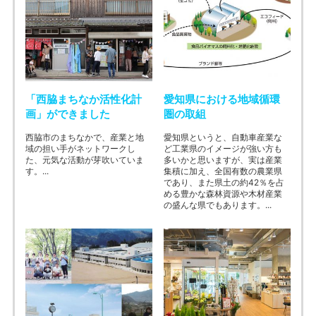
「西脇まちなか活性化計
愛知県における地域循環
画」ができました
圏の取組
西脇市のまちなかで、産業と地
愛知県というと、自動車産業な
域の担い手がネットワークし
ど工業県のイメージが強い方も
た、元気な活動が芽吹いていま
多いかと思いますが、実は産業
す。...
集積に加え、全国有数の農業県
であり、また県土の約42％を占
める豊かな森林資源や木材産業
の盛んな県でもあります。...