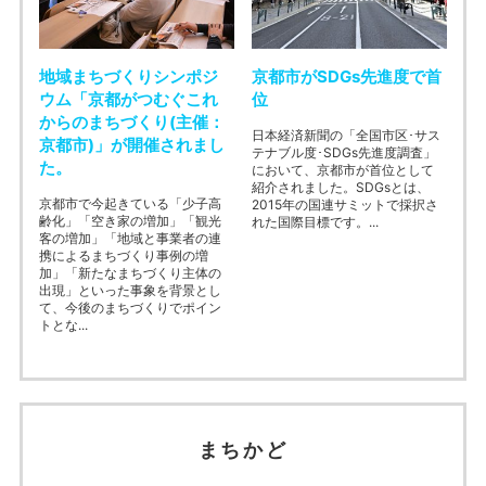
地域まちづくりシンポジ
京都市がSDGs先進度で首
ウム「京都がつむぐこれ
位
からのまちづくり(主催：
日本経済新聞の「全国市区･サス
京都市)」が開催されまし
テナブル度･SDGs先進度調査」
た。
において、京都市が首位として
紹介されました。SDGsとは、
京都市で今起きている「少子高
2015年の国連サミットで採択さ
齢化」「空き家の増加」「観光
れた国際目標です。...
客の増加」「地域と事業者の連
携によるまちづくり事例の増
加」「新たなまちづくり主体の
出現」といった事象を背景とし
て、今後のまちづくりでポイン
トとな...
まちかど