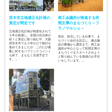
茨木市立地適正化計画の
商工会議所が推進する民
策定が間近です
間主導のまちづくり～フ
ラノマルシェ～
立地適正化計画が制度化されて
５年が経過し、全国の自治体が
現在、担当している仕事で、ま
続々と策定に取り組む中、大阪
ちづくり会社を設立し、拠点施
府茨木市でも３年かけて検討を
設の整備から運営まで、商工会
進めてきましたが、このたび素
議所が中心となって民間主導の
案に対するパブリックコメント
まちづくりをスタートさせよう
も終了、まもなく完成予定で
と取り組んでいる地域のお手伝
す。...
いをしています。...