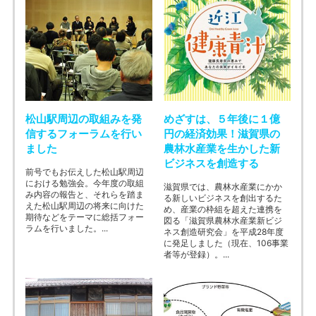
松山駅周辺の取組みを発
めざすは、５年後に１億
信するフォーラムを行い
円の経済効果！滋賀県の
ました
農林水産業を生かした新
ビジネスを創造する
前号でもお伝えした松山駅周辺
における勉強会。今年度の取組
滋賀県では、農林水産業にかか
み内容の報告と、それらを踏ま
る新しいビジネスを創出するた
えた松山駅周辺の将来に向けた
め、産業の枠組を超えた連携を
期待などをテーマに総括フォー
図る「滋賀県農林水産業新ビジ
ラムを行いました。...
ネス創造研究会」を平成28年度
に発足しました（現在、106事業
者等が登録）。...