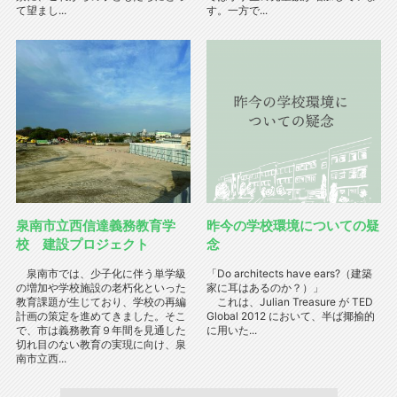
て望まし...
す。一方で...
泉南市立西信達義務教育学
昨今の学校環境についての疑
校 建設プロジェクト
念
泉南市では、少子化に伴う単学級
「Do architects have ears?（建築
の増加や学校施設の老朽化といった
家に耳はあるのか？）」
教育課題が生じており、学校の再編
これは、Julian Treasure が TED
計画の策定を進めてきました。そこ
Global 2012 において、半ば揶揄的
で、市は義務教育９年間を見通した
に用いた...
切れ目のない教育の実現に向け、泉
南市立西...