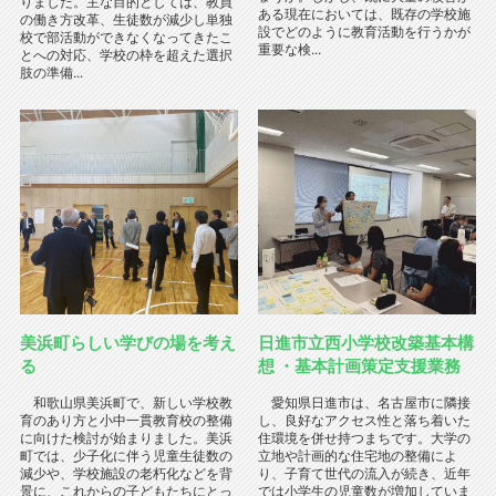
りました。主な目的としては、教員
ある現在においては、既存の学校施
の働き方改革、生徒数が減少し単独
設でどのように教育活動を行うかが
校で部活動ができなくなってきたこ
重要な検...
とへの対応、学校の枠を超えた選択
肢の準備...
美浜町らしい学びの場を考え
日進市立西小学校改築基本構
る
想 ・基本計画策定支援業務
和歌山県美浜町で、新しい学校教
愛知県日進市は、名古屋市に隣接
育のあり方と小中一貫教育校の整備
し、良好なアクセス性と落ち着いた
に向けた検討が始まりました。美浜
住環境を併せ持つまちです。大学の
町では、少子化に伴う児童生徒数の
立地や計画的な住宅地の整備によ
減少や、学校施設の老朽化などを背
り、子育て世代の流入が続き、近年
景に、これからの子どもたちにとっ
では小学生の児童数が増加していま