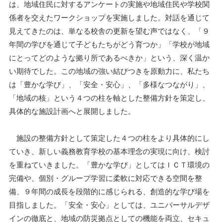
は、地域住民に対するアンケートの実施や地域住民や学校関
係者を交えたワークショップを実施しました。対話を通じて
見えてきたのは、単なる校舎の更新を望む声ではなく、「９
年間の学びを通じて子どもたちがどう育つか」「学校が地域
にとってどのような拠り所であるべきか」という、深く温か
い期待でした。この地域の強い結びつきを原動力に、私たち
は「豊かな学び」、「安全・安心」、「多様なつながり」、
「地域の核」という４つの柱を軸とした整備方針を策定し、
具体的な施設計画へと展開しました。
施設の整備方針として策定した４つの柱をより具体的にし
ていき、新しい義務教育学校の基本理念の実現に向け、検討
を重ねていきました。「豊かな学び」としてはＩＣＴ環境の
完備や、個別・グループ学習に柔軟に対応できる空間を整
備、９年間の成長を段階的に感じられる、創造的な学び場を
目指しました。「安全・安心」としては、ユニバーサルデザ
インの徹底と、地域の防災拠点としての機能を両立、セキュ