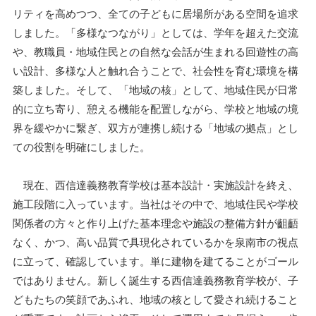
リティを高めつつ、全ての子どもに居場所がある空間を追求
しました。「多様なつながり」としては、学年を超えた交流
や、教職員・地域住民との自然な会話が生まれる回遊性の高
い設計、多様な人と触れ合うことで、社会性を育む環境を構
築しました。そして、「地域の核」として、地域住民が日常
的に立ち寄り、憩える機能を配置しながら、学校と地域の境
界を緩やかに繋ぎ、双方が連携し続ける「地域の拠点」とし
ての役割を明確にしました。
現在、西信達義務教育学校は基本設計・実施設計を終え、
施工段階に入っています。当社はその中で、地域住民や学校
関係者の方々と作り上げた基本理念や施設の整備方針が齟齬
なく、かつ、高い品質で具現化されているかを泉南市の視点
に立って、確認しています。単に建物を建てることがゴール
ではありません。新しく誕生する西信達義務教育学校が、子
どもたちの笑顔であふれ、地域の核として愛され続けること