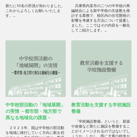
新たに10名の所員が加わりました。
兵庫県内某市の二つの中学校の再
これからよろしくお願いいたしま
編統合による新中学校の生徒数を推
す。...
計する業務で、校区内の住宅開発の
影響を考慮する方法について提案し
ました。ここではその内容を一般化
してご紹介します。...
中学校部活動の「地域展開」
教育活動を支援する学校施設
の実情 －都市部・地方部で
整備
異なる地域化の課題－
「学校施設整備」というと、新築
や改修など新たに施設を整備するこ
２０２３年、国は中学校の部活動
とがイメージされるのではないでし
を地域に移行していく方向に舵を切
ょうか。しかし、既に大量の校舎が