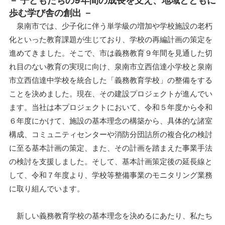
－ 子どもたちの9年間の成長を支え、地域とともに
歩む学び舎の創出 －
泉南市では、少子化に伴う単学級の増加や学校施設の老朽
化といった教育課題が生じており、学校の再編計画の策定を
進めてきました。そこで、市は義務教育９年間を見通した切
れ目のない教育の実現に向け、泉南市立西信達小学校と泉南
市立西信達中学校を統合した「義務教育学校」の整備をする
ことを決めました。現在、その建設プロジェクトが進んでい
ます。当社は本プロジェクトにおいて、令和５年度から令和
６年度にかけて、施設の基本理念の構築から、具体的な諸室
構成、コミュニティセンターや消防分団詰所の複合化の検討
に至る基本計画の策定、また、その計画を踏まえた事業手法
の検討を支援しました。そして、基本計画策定後の延長線と
して、令和７年度より、学校等整備事業のモニタリング業務
に取り組んでいます。
新しい義務教育学校の基本理念を決めるにあたり、私たち