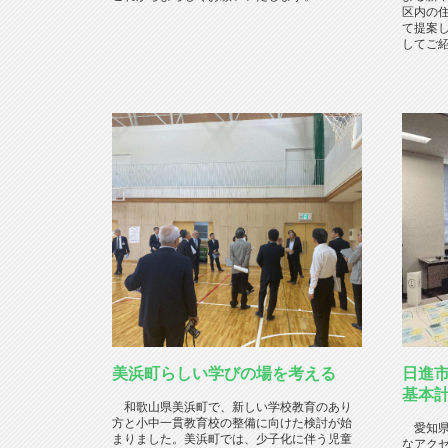
区内の
て提案
してご紹
美浜町らしい学びの場を考える
日進市
基本
和歌山県美浜町で、新しい学校教育のあり
方と小中一貫教育校の整備に向けた検討が始
愛知県
まりました。美浜町では、少子化に伴う児童
なアク