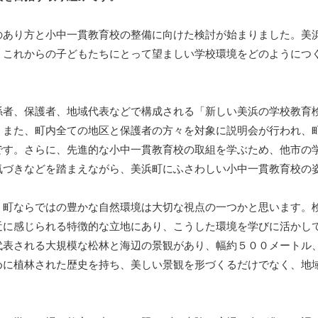
あり方と小中一貫教育校の整備に向けた検討が始まりました。美
、これからの子どもたちにとって望ましい学校環境をどのようにつ
者、保護者、地域代表などで構成される「新しい美浜の学校教育
。また、町内全ての地区と保護者の方々を対象に説明会が行われ、
です。さらに、先進的な小中一貫教育校の取組を学ぶため、他市の
気づきなどを踏まえながら、美浜町にふさわしい小中一貫教育校の
町ならではの豊かな自然環境は大切な視点の一つかと思います。
近に感じられる特徴的な立地にあり、こうした環境を学びに活かし
表される大規模な松林と海辺の景観があり、幅約５００メートル、
めに植林された歴史を持ち、美しい景観を形づくるだけでなく、地