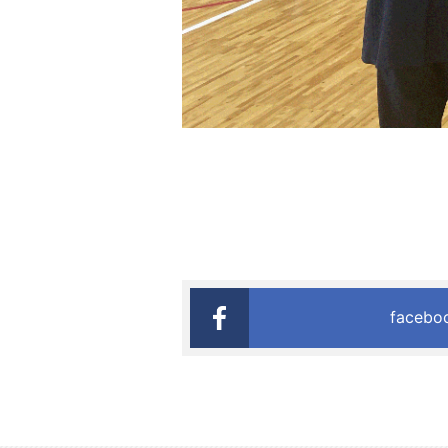
faceb