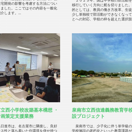
２０２３年、国は中学校の部活動を
住宅開発の影響を考慮する方法につい
移行していく方向に舵を切りました。
しました。ここではその内容を一般化
的としては、教員の働き方改革、生徒
介します。...
少し単独校で部活動ができなくなって
とへの対応、学校の枠を超えた選択肢の
立西小学校改築基本構想 ・
泉南市立西信達義務教育学
計画策定支援業務
設プロジェクト
日進市は、名古屋市に隣接し、良好
泉南市では、少子化に伴う単学級の
セス性と落ち着いた住環境を併せ持つ
学校施設の老朽化といった教育課題が