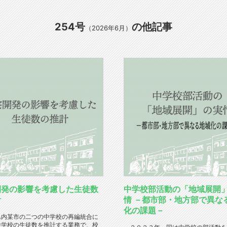
254号
の他記事
（2026年6月）
開発の影響を考慮した生徒数
中学校部活動の「地域展開
計
情 －都市部・地方部で異な
化の課題－
内某市の二つの中学校の再編統合に
中学校の生徒数を推計する業務で、校