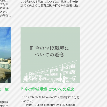
地域に
の校舎がある現在においては、既存の学校施
主な目
設でどのように教育活動を行うかが重要な検...
数が減
きたこ
準備...
校 建
昨今の学校環境についての疑念
「Do architects have ears?（建築家に耳はあ
るのか？）」
増加や
これは、Julian Treasure が TED Global
生じて