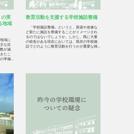
」の実
教育活動を支援する学校施設整備
る地域
「学校施設整備」というと、新築や改修な
ど新たに施設を整備することがイメージされ
るのではないでしょうか。しかし、既に大量
地域に
の校舎がある現在においては、既存の学校施
主な目
設でどのように教育活動を行うかが重要な検...
数が減
きたこ
準備...