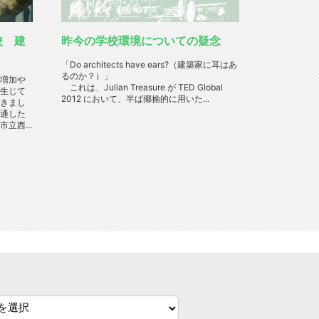
校 建
昨今の学校環境についての疑念
「Do architects have ears?（建築家に耳はあ
るのか？）」
増加や
これは、Julian Treasure が TED Global
生じて
2012 において、半ば揶揄的に用いた...
きまし
通した
立西...