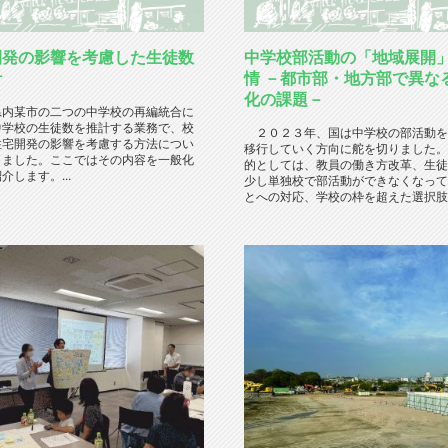
開発の影響を考慮した生徒数
中学校部活動の「地域展開
計
情 －都市部・地方部で異な
化の課題－
内某市の二つの中学校の再編統合に
中学校の生徒数を推計する業務で、校
２０２３年、国は中学校の部活動を
住宅開発の影響を考慮する方法につい
移行していく方向に舵を切りました。
しました。ここではその内容を一般化
的としては、教員の働き方改革、生徒
介します。...
少し単独校で部活動ができなくなって
とへの対応、学校の枠を超えた選択肢の