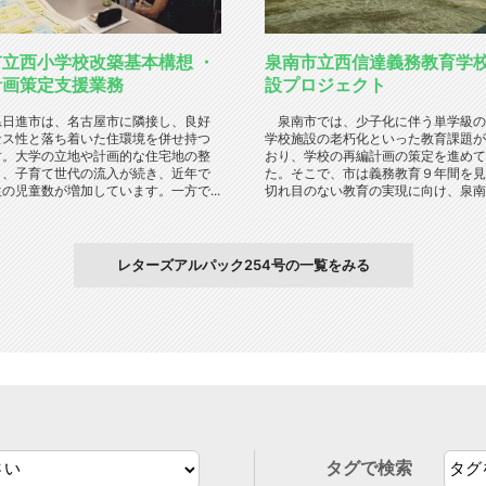
立西小学校改築基本構想 ・
泉南市立西信達義務教育学
計画策定支援業務
設プロジェクト
日進市は、名古屋市に隣接し、良好
泉南市では、少子化に伴う単学級の
セス性と落ち着いた住環境を併せ持つ
学校施設の老朽化といった教育課題が
す。大学の立地や計画的な住宅地の整
おり、学校の再編計画の策定を進めて
り、子育て世代の流入が続き、近年で
た。そこで、市は義務教育９年間を見
の児童数が増加しています。一方で...
切れ目のない教育の実現に向け、泉南市
レターズアルパック254号の一覧をみる
タグで検索