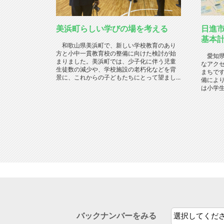
美浜町らしい学びの場を考える
日進市
基本
和歌山県美浜町で、新しい学校教育のあり
方と小中一貫教育校の整備に向けた検討が始
愛知県
まりました。美浜町では、少子化に伴う児童
なアク
生徒数の減少や、学校施設の老朽化などを背
まちで
景に、これからの子どもたちにとって望まし...
備によ
は小学生
バックナンバーをみる