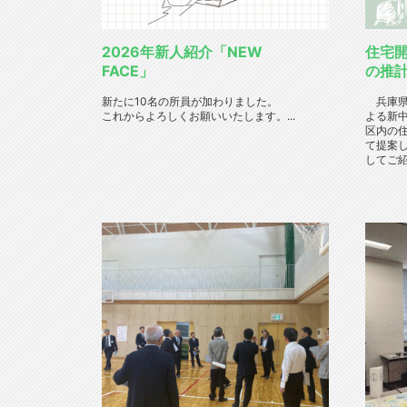
2026年新人紹介「NEW
住宅
FACE」
の推
新たに10名の所員が加わりました。
兵庫県
これからよろしくお願いいたします。...
よる新
区内の
て提案
してご紹