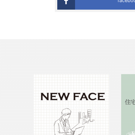
faceb