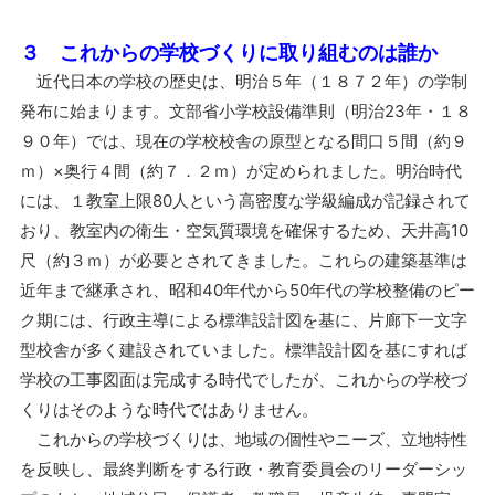
３ これからの学校づくりに取り組むのは誰か
近代日本の学校の歴史は、明治５年（１８７２年）の学制
発布に始まります。文部省小学校設備準則（明治23年・１８
９０年）では、現在の学校校舎の原型となる間口５間（約９
ｍ）×奥行４間（約７．２ｍ）が定められました。明治時代
には、１教室上限80人という高密度な学級編成が記録されて
おり、教室内の衛生・空気質環境を確保するため、天井高10
尺（約３ｍ）が必要とされてきました。これらの建築基準は
近年まで継承され、昭和40年代から50年代の学校整備のピー
ク期には、行政主導による標準設計図を基に、片廊下一文字
型校舎が多く建設されていました。標準設計図を基にすれば
学校の工事図面は完成する時代でしたが、これからの学校づ
くりはそのような時代ではありません。
これからの学校づくりは、地域の個性やニーズ、立地特性
を反映し、最終判断をする行政・教育委員会のリーダーシッ