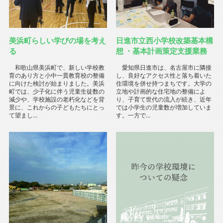
美浜町らしい学びの場を考え
日進市立西小学校改築基本構
る
想 ・基本計画策定支援業務
和歌山県美浜町で、新しい学校教
愛知県日進市は、名古屋市に隣接
育のあり方と小中一貫教育校の整備
し、良好なアクセス性と落ち着いた
に向けた検討が始まりました。美浜
住環境を併せ持つまちです。大学の
町では、少子化に伴う児童生徒数の
立地や計画的な住宅地の整備によ
減少や、学校施設の老朽化などを背
り、子育て世代の流入が続き、近年
景に、これからの子どもたちにとっ
では小学生の児童数が増加していま
て望まし...
す。一方で...