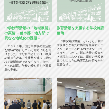
中学校部活動の「地域展開」
教育活動を支援する学校施設
の実情 －都市部・地方部で
整備
異なる地域化の課題－
「学校施設整備」というと、新築
や改修など新たに施設を整備するこ
２０２３年、国は中学校の部活動
とがイメージされるのではないでし
を地域に移行していく方向に舵を切
ょうか。しかし、既に大量の校舎が
りました。主な目的としては、教員
ある現在においては、既存の学校施
の働き方改革、生徒数が減少し単独
設でどのように教育活動を行うかが
校で部活動ができなくなってきたこ
重要な検...
とへの対応、学校の枠を超えた選択
肢の準備...