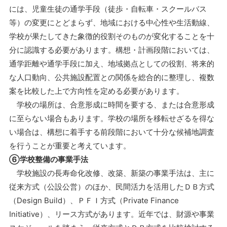
には、児童生徒の通学手段（徒歩・自転車・スクールバス
等）の変更にとどまらず、地域における中心性や生活動線、
学校が果たしてきた象徴的役割そのものが変化することを十
分に認識する必要があります。構想・計画段階においては、
通学距離や通学手段に加え、地域拠点としての役割、将来的
な人口動向、公共施設配置との関係を総合的に整理し、複数
案を比較した上で方向性を定める必要があります。
学校の場所は、合意形成に時間を要する、または合意形成
に至らない場合もあります。学校の場所を移転せざるを得な
い場合は、構想に着手する前段階において十分な候補地調査
を行うことが重要と考えています。
⑥学校整備の事業手法
学校施設の長寿命化改修、改築、新築の事業手法は、主に
従来方式（公設公営）のほか、民間活力を活用したＤＢ方式
（Design Build）、ＰＦＩ方式（Private Finance
Initiative）、リース方式があります。近年では、財源や事業