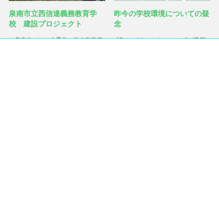
泉南市立西信達義務教育学
昨今の学校環境についての疑
校 建設プロジェクト
念
泉南市では、少子化に伴う単学級
「Do architects have ears?（建築
の増加や学校施設の老朽化といった
家に耳はあるのか？）」
教育課題が生じており、学校の再編
これは、Julian Treasure が TED
計画の策定を進めてきました。そこ
Global 2012 において、半ば揶揄的
で、市は義務教育９年間を見通した
に用いた...
切れ目のない教育の実現に向け、泉
南市立西...
レターズアルパック254号の一覧をみる
バックナンバーをみる
タグで検索