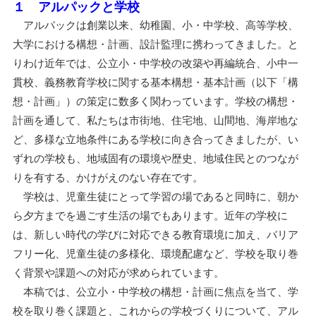
１ アルパックと学校
アルパックは創業以来、幼稚園、小・中学校、高等学校、
大学における構想・計画、設計監理に携わってきました。と
りわけ近年では、公立小・中学校の改築や再編統合、小中一
貫校、義務教育学校に関する基本構想・基本計画（以下「構
想・計画」）の策定に数多く関わっています。学校の構想・
計画を通して、私たちは市街地、住宅地、山間地、海岸地な
ど、多様な立地条件にある学校に向き合ってきましたが、い
ずれの学校も、地域固有の環境や歴史、地域住民とのつなが
りを有する、かけがえのない存在です。
学校は、児童生徒にとって学習の場であると同時に、朝か
ら夕方までを過ごす生活の場でもあります。近年の学校に
は、新しい時代の学びに対応できる教育環境に加え、バリア
フリー化、児童生徒の多様化、環境配慮など、学校を取り巻
く背景や課題への対応が求められています。
本稿では、公立小・中学校の構想・計画に焦点を当て、学
校を取り巻く課題と、これからの学校づくりについて、アル