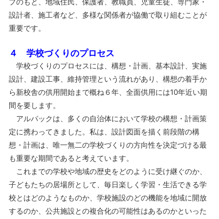
プのもと、地域住民、保護者、教職員、児童生徒、専門家・
設計者、施工者など、多様な関係者が協働で取り組むことが
重要です。
４ 学校づくりのプロセス
学校づくりのプロセスには、構想・計画、基本設計、実施
設計、建設工事、維持管理という流れがあり、構想の着手か
ら新校舎の供用開始まで概ね６年、全面供用には10年近い期
間を要します。
アルパックは、多くの自治体において学校の構想・計画策
定に携わってきました。私は、設計図面を描く前段階の構
想・計画は、唯一無二の学校づくりの方向性を決定づける最
も重要な期間であると考えています。
これまでの学校や地域の歴史をどのように受け継ぐのか、
子どもたちの居場所として、毎日楽しく学習・生活できる学
校とはどのようなものか、学校施設のどの機能を地域に開放
するのか、公共施設との複合化の可能性はあるのかといった