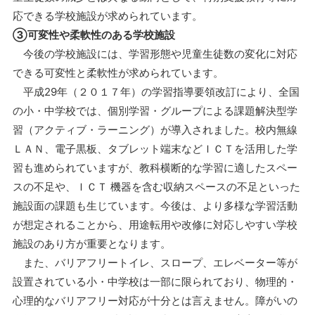
応できる学校施設が求められています。
③可変性や柔軟性のある学校施設
今後の学校施設には、学習形態や児童生徒数の変化に対応
できる可変性と柔軟性が求められています。
平成29年（２０１７年）の学習指導要領改訂により、全国
の小・中学校では、個別学習・グループによる課題解決型学
習（アクティブ・ラーニング）が導入されました。校内無線
ＬＡＮ、電子黒板、タブレット端末などＩＣＴを活用した学
習も進められていますが、教科横断的な学習に適したスペー
スの不足や、ＩＣＴ 機器を含む収納スペースの不足といった
施設面の課題も生じています。今後は、より多様な学習活動
が想定されることから、用途転用や改修に対応しやすい学校
施設のあり方が重要となります。
また、バリアフリートイレ、スロープ、エレベーター等が
設置されている小・中学校は一部に限られており、物理的・
心理的なバリアフリー対応が十分とは言えません。障がいの