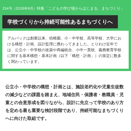
特集「こどもの学び場からはじまる、まちづくり」
254号（2026年6月）
学校づくりから持続可能性あるまちづくりへ
アルパックは創業以来、幼稚園、小・中学校、高等学校、大学にお
ける構想・計画、設計監理に携わってきました。とりわけ近年で
は、公立小・中学校の改築や再編統合、小中一貫校、義務教育学校
に関する基本構想・基本計画（以下「構想・計画」）の策定に数多
く関わっています。
公立小・中学校の構想・計画とは、施設老朽化や児童生徒数
の減少などの課題を踏まえ、地域住民・保護者・教職員・児
童との合意形成を図りながら、設計に先立って学校のあり方
を定める最も重要な検討段階であり、持続可能なまちづくり
へに向けた取組です。