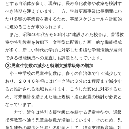
とする自治体が多く、現在は、長寿命化改修や改築を検討す
べき時期を迎えています。一方、学校更新事業は長期間にわ
たり多額の事業費を要するため、事業スケジュールを計画的
に進めることが求められます。
また、昭和40年代から50年代に建設された校舎は、普通教
室や特別教室を片廊下一文字型に配置した画一的な機能構成
が多く、新しい時代の学びに対応した多様な学習活動が展開
できる機能構成への見直しも課題となっています。
②児童生徒数の減少と特別支援学級等の増加
小・中学校の児童生徒数は、多くの自治体で年々減少して
おり、２０４０年頃にはピーク時の３分の１程度まで減少す
ると推計される地域もあります。こうした変化に対応するた
め、将来推計を踏まえた適正規模・適正配置の検討が必要と
なっています。
一方で、近年は特別支援学級に在籍する児童生徒や、通級
指導教室へ通う児童生徒数が増加しています。そのため、児
童生徒数の減少とは異なる動向として、特別支援教育等に対