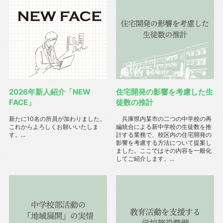
2026年新人紹介「NEW
住宅開発の影響を考慮した生
FACE」
徒数の推計
新たに10名の所員が加わりました。
兵庫県内某市の二つの中学校の再
これからよろしくお願いいたしま
編統合による新中学校の生徒数を推
す。...
計する業務で、校区内の住宅開発の
影響を考慮する方法について提案し
ました。ここではその内容を一般化
してご紹介します。...