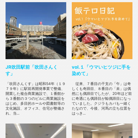
JR吹田駅前「吹田さんく
vol.１「ウマいヒツジに手を
す」
染めて」
「吹田さんくす」は昭和54年（１９
従来、７番目の干支の「午」は奇
７９年）に駅前再開発事業で整備、
しくも奇蹄目、８番目の「未」は偶
開業した複合商業施設で、１番館か
然にも偶蹄目でしたが、20年ほど前
ら３番館の３つのビルに商業施設を
に奇遇にも偶蹄目が鯨偶蹄目になっ
はじめ、多目的ホールや図書館等の
ていました。クジラもカバも一緒く
文化施設、オフィス、住宅が整備さ
たなので、今後、河馬の立ち位置を
れ、当...
はっき...