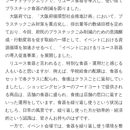
フードトラックエリアで、リユース食器を導入し、使い捨て
プラスチック食器の削減を図りました。
大阪府では、「大阪府循環型社会推進計画」において、プ
ラスチックごみ対策を重点化し、排出量等の数値目標を定め
ており、今回、府民のプラスチックごみ削減のための意識醸
成・行動変容を促す取組の一環として、イベントにおける資
源循環を加速させるべく、「イベントにおけるリユース容器
の導入促進事業」を展開しました。
リユース食器と言われると、特別な食器・運用だと感じる
人もいると思いますが、例えば、学校給食の配膳は、食器も
セットで各クラスに配られ、食後はクラスごとに返却してい
ましたし、ショッピングセンターのフードコートで提供され
る商品は、店舗の食器に盛られ、食後は店舗の窓口に返すと
いった運用をしています。食器を繰り返し使うという状況は
むしろ、日常の風景です。繰り返し使った方が効率的・経済
的という認識は、皆さんお持ちのはずです。
一方で、イベント会場では、食器を繰り返し使う環境を整