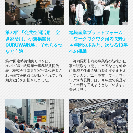
第72回「公共空間活用、空
地域産業プラットフォーム
き家活用、 小規模開発、
「ワークワクワク河内長野」
QURUWA戦略、 それらをつ
４年間の歩みと、次なる10年
なぐ自治」
への挑戦
第72回適塾路地奥サロンは、
河内長野市内の事業所の皆様が仕
studio36一級建築士事務所共同代
事の現場を公開し、市民などを対象
表、株式会社南康生家守舎代表をさ
に地域の仕事の魅力を直接伝えるオ
れ岡崎市を拠点に活動をされている
ープンカンパニー事業「ワークワク
畑克敏氏をお招きしました。...
ワク河内長野」は、今年度で発足か
ら４年目を迎えようとしています。
普段は見...