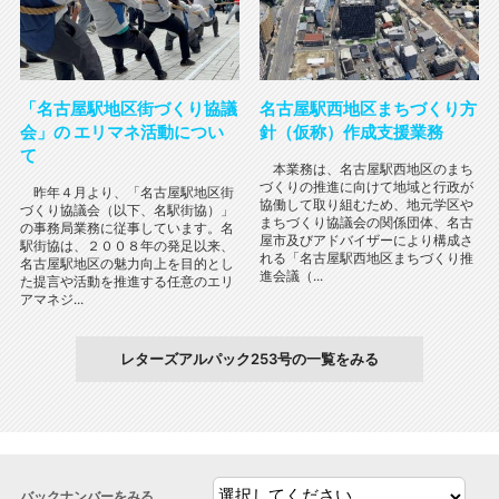
「名古屋駅地区街づくり協議
名古屋駅西地区まちづくり方
会」の エリマネ活動につい
針（仮称）作成支援業務
て
本業務は、名古屋駅⻄地区のまち
づくりの推進に向けて地域と⾏政が
昨年４月より、「名古屋駅地区街
協働して取り組むため、地元学区や
づくり協議会（以下、名駅街協）」
まちづくり協議会の関係団体、名古
の事務局業務に従事しています。名
屋市及びアドバイザーにより構成さ
駅街協は、２００８年の発足以来、
れる「名古屋駅⻄地区まちづくり推
名古屋駅地区の魅力向上を目的とし
進会議（...
た提言や活動を推進する任意のエリ
アマネジ...
レターズアルパック253号の一覧をみる
バックナンバーをみる