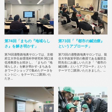
第74回「まちの『地域らし
第73回「『都市の鍼治療』
さ』を解き明かす」
というアプローチ」
第74回適塾路地奥サロンでは、京都
第73回の適塾路地奥サロンでは、龍
府立大学生命環境科学研究科 関口達
谷大学政策学部の教授である服部圭
也准教授をお招きし、「まちの『地
郎先生にお越しいただき「『都市の
域らしさ』を解き明かす-まちある
鍼治療』というアプローチ」という
きワークショップで集めたデータを
テーマでご講演いただきました。...
ヒントに-」をテーマにご講演いた
だき...