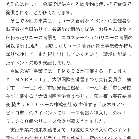
えるのは難しく、会場で提供される飲食物は使い捨て食器で
提供されることが多くなります。
そこで今回の事業は、リユース食器をイベントの主催者や
出店者が当日借りて、各店舗で商品を提供、お客さんは食べ
終わったリユース食器を、エコステーション(リユース食器の
回収場所)に返却、回収したリユース食器は貸出事業者が持ち
帰り洗浄して、また貸し出ししていくという、環境に配慮し
たイベントの形を実証しました。
今回の実証事業では、ＦＭ８０２が主催する「ＦＵＮＫ
Ｙ ＭＡＲＫＥＴ」、大阪国際空港雪まつり実行委員会、横
手市、（一社）横手市観光推進機構、（一社）横手市観光協
会が主催する「大阪国際空港雪まつり」、茨木夜市実行委員
会(協力：ＦＩＣベース株式会社)が主催する「茨木ヨアソ
ビ・ヨ市」の３イベントでリユース食器を導入し、のべ１
５，０００個のリユース食器が導入されました。
実証事業の結果を踏まえて、環境効果や導入時のポイント
等をまとめたガイドライン等を作成し、府内のイベント主催