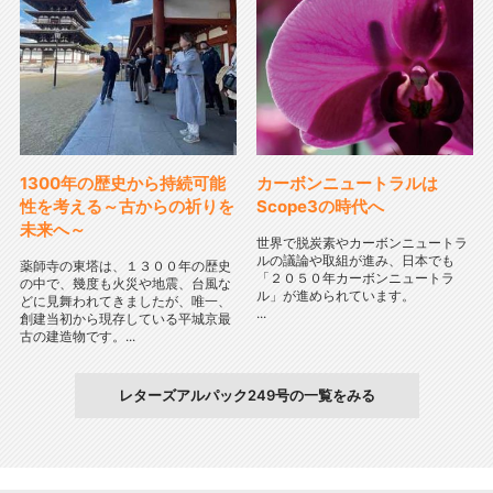
1300年の歴史から持続可能
カーボンニュートラルは
性を考える～古からの祈りを
Scope3の時代へ
未来へ～
世界で脱炭素やカーボンニュートラ
ルの議論や取組が進み、日本でも
薬師寺の東塔は、１３００年の歴史
「２０５０年カーボンニュートラ
の中で、幾度も火災や地震、台風な
ル」が進められています。
どに見舞われてきましたが、唯一、
...
創建当初から現存している平城京最
古の建造物です。...
レターズアルパック249号の一覧をみる