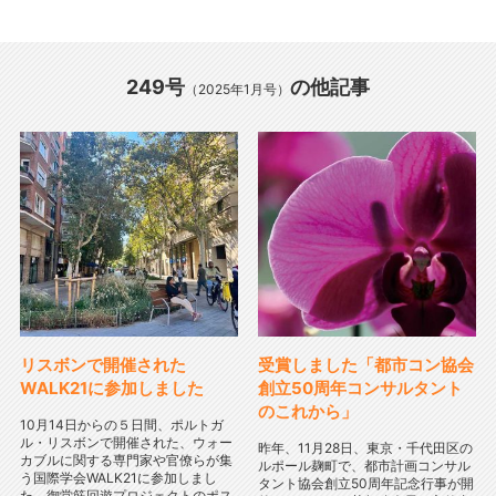
249号
の他記事
（2025年1月号）
リスボンで開催された
受賞しました「都市コン協会
WALK21に参加しました
創立50周年コンサルタント
のこれから」
10月14日からの５日間、ポルトガ
ル・リスボンで開催された、ウォー
昨年、11月28日、東京・千代田区の
カブルに関する専門家や官僚らが集
ルポール麹町で、都市計画コンサル
う国際学会WALK21に参加しまし
タント協会創立50周年記念行事が開
た。御堂筋回遊プロジェクトのポス