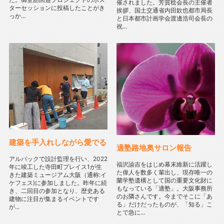
催されました。芳賀稔会長の主催者
ターセッションに投稿したことがき
挨拶、国土交通省内田欽也都市局長
っか...
と日本都市計画学会渡邊浩司会長の
祝...
建築を手入れしながら愛でる
適塾路地奥サロン報告
アルパックで設計監理を行い、2022
福沢諭吉をはじめ幕末維新に活躍し
年に竣工した寺田町プレイス1が生
た偉人を数多く輩出し、現存唯一の
きた建築ミュージアム大阪（通称:イ
蘭学塾遺構として国の重要文化財に
ケフェス)に参加しました。昨年に続
もなっている「適塾」。大阪事務所
き、二回目の参加となり、歴史ある
のお隣さんです。今までそこに「あ
建物に注目が集まるイベントです
る」だけだったものが、「知る」こ
が...
とで急に...