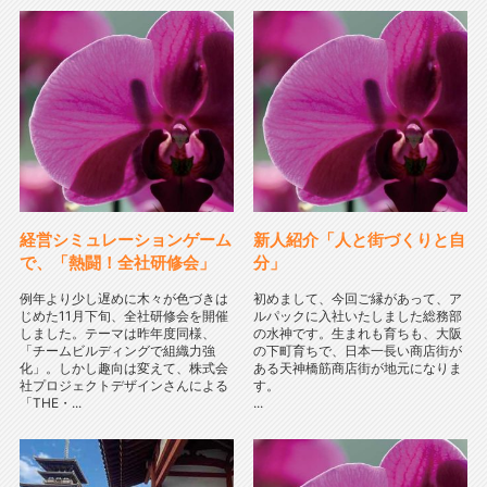
経営シミュレーションゲーム
新人紹介「人と街づくりと自
で、「熱闘！全社研修会」
分」
例年より少し遅めに木々が色づきは
初めまして、今回ご縁があって、ア
じめた11月下旬、全社研修会を開催
ルパックに入社いたしました総務部
しました。テーマは昨年度同様、
の水神です。生まれも育ちも、大阪
「チームビルディングで組織力強
の下町育ちで、日本一長い商店街が
化」。しかし趣向は変えて、株式会
ある天神橋筋商店街が地元になりま
社プロジェクトデザインさんによる
す。
「THE・...
...