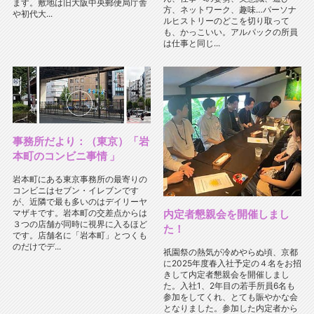
ます。敷地は旧大阪中央郵便局庁舎
方、ネットワーク、趣味…パーソナ
や初代大...
ルヒストリーのどこを切り取って
も、かっこいい。アルパックの所員
は仕事と同じ...
事務所だより：（東京）「岩
本町のコンビニ事情 」
岩本町にある東京事務所の最寄りの
コンビニはセブン・イレブンです
が、近隣で最も多いのはデイリーヤ
内定者懇親会を開催しまし
マザキです。岩本町の交差点からは
３つの店舗が同時に視界に入るほど
た！
です。店舗名に「岩本町」とつくも
のだけでデ...
祇園祭の熱気が冷めやらぬ頃、京都
に2025年度春入社予定の４名をお招
きして内定者懇親会を開催しまし
た。入社1、2年目の若手所員6名も
参加をしてくれ、とても賑やかな会
となりました。参加した内定者から