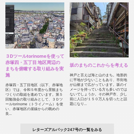
３Dツールtorinomeを使って
赤塚四・五丁目 地区周辺の
坂のまちのこれからを考える
まちを俯瞰する取り組みを実
施
神戸と言えば海と山のまち。地形的
に平地が少ないこともあり、市街地
が山裾まで広がっています。坂のイ
赤塚四・五丁目地区（以下、赤塚地
メージを持っている方も多いのでは
区）では、令和５年度から景観まち
ないでしょうか。その神戸市、少し
づくりの取組を進めています。第５
前に人口が１５０万人を切ったと話
回勉強会の取り組みとして、３Ｄツ
題になり...
ールtorinome（トライノーム）を使
い、赤塚地区の崖線からの眺めの
良...
レターズアルパック247号の一覧をみる