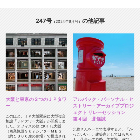
247号
の他記事
（2024年9月号）
大阪と東京の２つのＪＰタワ
アルパック・パーソナル・ヒ
ー
ストリー・アーカイブプロジ
ェクト リレーセッション
このほど、ＪＰ大阪駅前に大型複合
第４回 北條誠
施設「ＪＰタワー大阪」が開業しま
した。オフィスの他にKITTE大阪
北條さんを一言で表現すると、「か
（商業施設ＳｋｙシアターＭＢＳ
っこいい」。建築家としてはもちろ
（約１３００席の劇場）で構成され
ん、仕事への姿勢、美意識、遊び