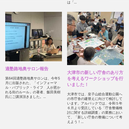
は「...
適塾路地奥サロン報告
大津市の新しい庁舎のあり方
を考えるワークショップを行
第64回適塾路地奥サロンは、今年5
月に出版された、「インフォーマ
いました！
ル・パブリック・ライフ 人が惹か
れる街のルール」の著者、飯田美樹
大津市では、皇子山総合運動公園へ
氏にご講演頂きました。...
の市庁舎の建替えに向けて検討して
います。アルパックでは、令和５年
６月より受託している「庁舎整備検
討に関する詳細調査」の業務におい
て、「新しい庁舎の整備について考
えよう！...