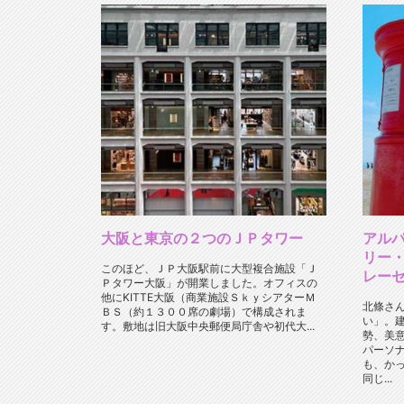
大阪と東京の２つのＪＰタワー
アル
リー・
このほど、ＪＰ大阪駅前に大型複合施設「Ｊ
レー
Ｐタワー大阪」が開業しました。オフィスの
他にKITTE大阪（商業施設ＳｋｙシアターＭ
北條さ
ＢＳ（約１３００席の劇場）で構成されま
い」。
す。敷地は旧大阪中央郵便局庁舎や初代大...
勢、美
パーソ
も、か
同じ...