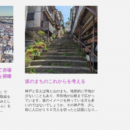
って赤塚
を俯瞰
坂のまちのこれからを考える
神戸と言えば海と山のまち。地形的に平地が
）で
少ないこともあり、市街地が山裾まで広がっ
取組を
ています。坂のイメージを持っている方も多
みとし
いのではないでしょうか。その神戸市、少し
ーム）を
前に人口が１５０万人を切ったと話題になり...
.