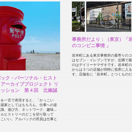
事務所だより：（東京）「
のコンビニ事情 」
岩本町にある東京事務所の最寄りのコ
はセブン・イレブンですが、近隣で最
のはデイリーヤマザキです。岩本町の
からは３つの店舗が同時に視界に入る
す。店舗名に「岩本町」とつくものだけ
パック・パーソナル・ヒスト
アーカイブプロジェクト リ
セッション 第４回 北條誠
んを一言で表現すると、「かっこい
建築家としてはもちろん、仕事への姿
意識、遊び方、ネットワーク、趣味…
ナルヒストリーのどこを切り取って
っこいい。アルパックの所員は仕事と