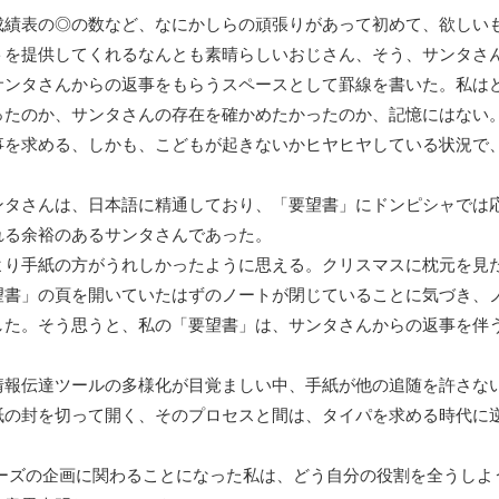
績表の◎の数など、なにかしらの頑張りがあって初めて、欲しい
トを提供してくれるなんとも素晴らしいおじさん、そう、サンタさ
ンタさんからの返事をもらうスペースとして罫線を書いた。私は
ったのか、サンタさんの存在を確かめたかったのか、記憶にはない
事を求める、しかも、こどもが起きないかヒヤヒヤしている状況で
タさんは、日本語に精通しており、「要望書」にドンピシャでは
れる余裕のあるサンタさんであった。
り手紙の方がうれしかったように思える。クリスマスに枕元を見
望書」の頁を開いていたはずのノートが閉じていることに気づき、
した。そう思うと、私の「要望書」は、サンタさんからの返事を伴
報伝達ツールの多様化が目覚ましい中、手紙が他の追随を許さな
紙の封を切って開く、そのプロセスと間は、タイパを求める時代に
ーズの企画に関わることになった私は、どう自分の役割を全うしよ