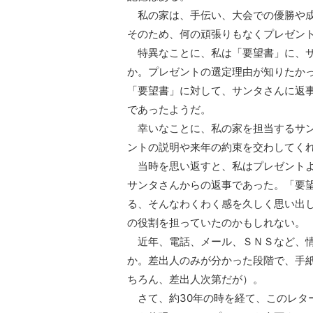
私の家は、手伝い、大会での優勝や成
そのため、何の頑張りもなくプレゼン
特異なことに、私は「要望書」に、サ
か。プレゼントの選定理由が知りたか
「要望書」に対して、サンタさんに返
であったようだ。
幸いなことに、私の家を担当するサン
ントの説明や来年の約束を交わしてく
当時を思い返すと、私はプレゼントよ
サンタさんからの返事であった。「要
る、そんなわくわく感を久しく思い出
の役割を担っていたのかもしれない。
近年、電話、メール、ＳＮＳなど、情
か。差出人のみが分かった段階で、手
ちろん、差出人次第だが）。
さて、約30年の時を経て、このレタ