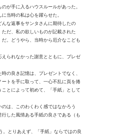
ものが手に入るハウスルールがあった。
んに当時の私は心を躍らせた。
どんな返事をサンタさんに期待したの
。ただ、私の欲しいものが記載された
、だ。どうやら、当時から厄介なこども
応えられなかった謝意とともに、プレゼ
た時の良き記憶は、プレゼントでなく、
ノートを手に取って、一心不乱に頁を捲
うことによって初めて、「手紙」として
いのは、このわくわく感ではなかろう
逆行した風情ある手紙の良さである（も
う。とりあえず、「手紙」ならではの良