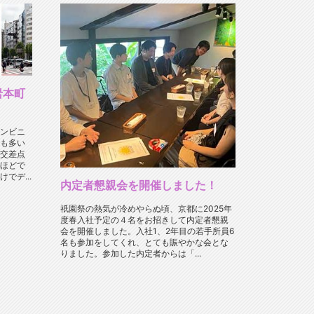
岩本町
ンビニ
も多い
交差点
ほどで
でデ...
内定者懇親会を開催しました！
祇園祭の熱気が冷めやらぬ頃、京都に2025年
度春入社予定の４名をお招きして内定者懇親
会を開催しました。入社1、2年目の若手所員6
名も参加をしてくれ、とても賑やかな会とな
りました。参加した内定者からは「...