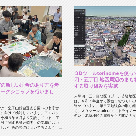
３Dツールtorinomeを使
四・五丁目 地区周辺のまち
市の新しい庁舎のあり方を考
する取り組みを実施
ワークショップを行いまし
赤塚四・五丁目地区（以下、赤塚地区
は、令和５年度から景観まちづくりの
進めています。第５回勉強会の取り組
では、皇子山総合運動公園への市庁舎
て、３Ｄツールtorinome（トライノ
えに向けて検討しています。アルパッ
使い、赤塚地区の崖線からの眺めの良..
、令和５年６月より受託している「庁
検討に関する詳細調査」の業務におい
しい庁舎の整備について考えよう！...