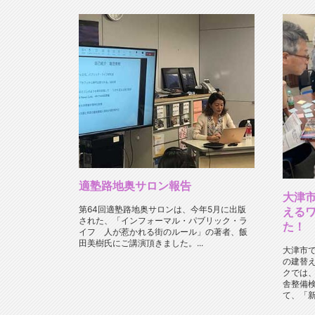
適塾路地奥サロン報告
大津
第64回適塾路地奥サロンは、今年5月に出版
える
された、「インフォーマル・パブリック・ラ
た！
イフ 人が惹かれる街のルール」の著者、飯
田美樹氏にご講演頂きました。...
大津市
の建替
クでは
舎整備
て、「新