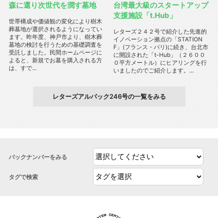
森に還り次世代を潤す墓地
台湾最大級のスタートアップ
支援施設「t.Hub」
世帯構成や価値観の変化により樹木
葬墓地が選択されるようになってい
レターズ２４２号で紹介した先進的
ます。昨年度、神戸市より、樹木葬
イノベーション拠点の「STATION
墓地の検討を行うための基礎調査を
F」(フランス・パリ)に続き、台北市
受託しました。民間ホームページに
に開設された「t-Hub」（２６００
よると、新規でお墓を購入される方
０平方メートル）にヒアリングを行
は、すで...
いましたのでご紹介します。...
レターズアルパック246号の一覧をみる
バックナンバーをみる
タグで検索