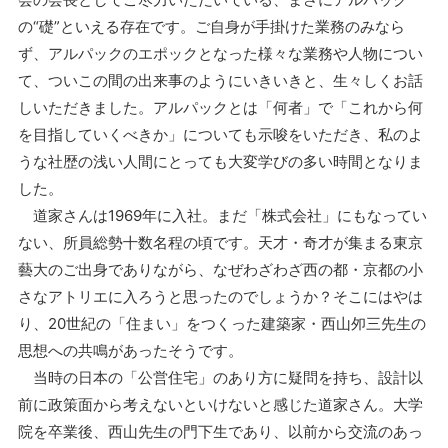
の“礎”といえる存在です。ご自身が手掛けた業務のみなら
ず、アルパックのエポックとなった様々な業務や人物につい
て、ついこの間の出来事のようにいきいきと、生々しくお話
しいただきました。アルパックとは「何者」で「これから何
を目指していくべきか」についても示唆をいただき、私のよ
うな社歴の浅い人間にとっても大変学びの多い時間となりま
した。
道家さんは1969年に入社。まだ「株式会社」にもなってい
ない、所員総勢十数名程の頃です。天才・奇才が集まる東京
藝大のご出身でありながら、なぜわざわざ西の都・京都の小
さなアトリエに入ろうと思ったのでしょうか？そこにはやは
り、20世紀の「住まい」をつくった建築家・西山夘三先生の
思想への共鳴があったそうです。
当時の日本の「公営住宅」のあり方に疑問を持ち、設計以
前に政策面から考えないといけないと感じた道家さん。大学
院を卒業後、西山先生の門下生であり、以前から交流のあっ