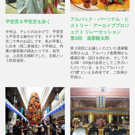
アルパック・パーソナル・ヒ
平安宮＆平安京を歩く
ストリー・アーカイブプロジ
ェクト リレーセッション
今年は、テレビのおかげで、平安宮
も平安京も賑やかです。ＮＰＯ平安
第3回 道家駿太郎
京二十年のお話しです。私が卒業し
た出水（現二条城北）小学校は、内
第３回目にお越しいただいた道家駿
裏の紫宸殿の跡あたりです。自宅
太郎さんは、アルパック創業期から
は、上京区主税町でした。主税とい
建築計画・設計を担われ、そして今
う民部省所...
もOB・OG会の会長としてご尽力い
ただいている、まさにアルパック
の“礎”といえる存在です。ご自身が
手掛け...