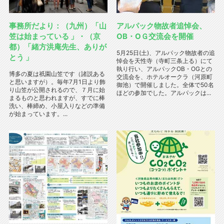
事務所だより：（九州）「山
アルパック物故者追悼会、
笠は始まっている 」・（京
ОB・ОＧ交流会を開催
都）「緒方洪庵先生、ありが
5月25日(土)、アルパック物故者の追
とう 」
悼会を天性寺（寺町三条上る）にて
執り行い、アルパックOB・OGとの
博多の夏は祇園山笠です（諸説ある
交流会を、ホテルオークラ（河原町
と思いますが）。毎年7月1日より飾
御池）で開催しました。全体で50名
り山笠が公開されるので、７月に始
ほどの参加でした。アルパックは...
まるものと思われますが、すでに棒
洗い、棒締め、小屋入りなどの準備
が始まっています。...