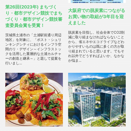
第26回(2023年) まちづく
大阪府での脱炭素につながる
り・都市デザイン競技でまち
お買い物の取組が3年目を迎
づくり・都市デザイン競技審
えました
査委員会賞を受賞！
脱炭素を目指し、社会全体でCO2削
茨城県土浦市の「土浦駅前通り周辺
減に取り組まなければならないこと
地区」を対象に、「ポスト・シュリ
から、省エネやエコドライブなどわ
ンキングシティにおけるインフラ空
かりやすいものは既に多くの方が取
間のリ・デザイン～インフラストッ
り組まれていると思います。でもそ
クを活用した重層的な土浦カルチャ
れ以外でどうすればよいか、なかな
ーの創造と継承～」と題して提案を
か悩ま...
行いまし...