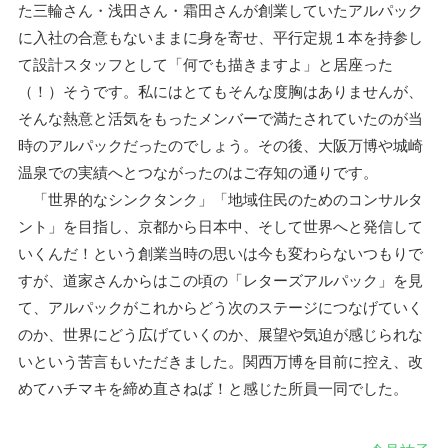
た三輪さん・浅田さん・霜田さんが創業していたアルパック
に入社の合意もないままに身を寄せ、平行定規１本を持参し
て設計スタッフとして「何でも描きますよ」と居座った
（！）そうです。私にはとてもそんな度胸はありませんが、
そんな熱意と活気をもったメンバーで満たされていたのが当
時のアルパックだったのでしょう。その後、大阪万博や城崎
温泉での実績へとつながったのはご存知の通りです。
「世界的なシンクタンク」「地域住民のためのコンサルタ
ント」を目指し、京都から日本中、そして世界へと発信して
いくんだ！という創業当時の思いは今も変わらないつもりで
すが、道家さんからはこの頃の「レターズアルパック」を見
て、アルパックがこれからどう次のステージにつなげていく
のか、世界にどう広げていくのか、展望や気迫が感じられな
いという苦言もいただきました。関西万博を目前に控え、改
めてハチマキを締め直さねば！と感じた所員一同でした。