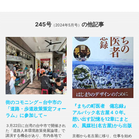
245号
の他記事
（2024年5月号）
街のコモニング～台中市の
『まちの町医者 備忘録』
「道路・歩道政策策定フォー
アルパック名古屋４０年。
ラム」に参加して～
想い出す記憶を12章にまと
め、風媒社(名古屋)から出版
３月22日に台湾の台中市で開催され
た「道路人本環境政策発展論壇」で
講演する機会があり、市内各地で
京都から名古屋に移り、仕事を始め