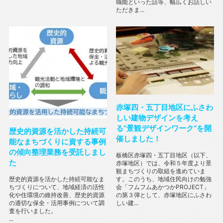
職能といった話等、幅広くお話しい
ただきま...
赤塚四・五丁目地区にふさわ
しい建物デザインを考え
る“景観デザインワーク”を開
歴史的資源を活かした持続可
催しました！
能なまちづくりに資する事例
の傾向整理業務を受託しまし
板橋区赤塚四・五丁目地区（以下、
た
赤塚地区）では、令和５年度より景
観まちづくりの取組を進めていま
す。このうち、地域住民向けの勉強
歴史的資源を活かした持続可能なま
会「フムフムあかつかPROJECT」
ちづくりについて、地域経済の活性
の第３弾として、赤塚地区にふさわ
化や住環境の維持改善、歴史的資源
しい建...
の適切な保全・活用事例について調
査を行いました。
...