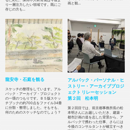
画と観...
り一層注力したい領域です。既にご
存じの方も...
龍安寺・石庭を観る
アルパック・パーソナル・ヒ
ストリー・アーカイブプロジ
スケッチの整理をしています。アル
ェクト リレーセッション
パック・アーカイブ・プロジェクト
第２回 松本明
の一環のつもりです。Ｂ５版スケッ
チブックの約700点をファイル34冊
に分類・整理しました。そもそも、
第２回目では、前京都事務所長の松
何のためのスケッチなのでしょう？
本明さんにお越しいただき、建築・
都市計画の道を志した背景から、ア
ルパックで携わった仕事、さらには
今後のコンサルタントが確立すべき