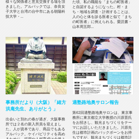
様々な関係者と意見交換する場を頂
た頃、私の職能を「まちの町医者」
きました。アルパックでは、奈良女
と自認するようになった。村・ま
子大学と台湾の台中市にある朝陽科
ち・地域を調査・計画することは、
技大学・...
人の心と体を診る医者と似て「まち
の町医者」に例えられる。愛読書・
山本周五郎...
事務所だより（大阪）「緒方
適塾路地奥サロン報告
洪庵先生、ありがとう 」
第62回適塾路地奥サロンは、東京事
務所に東京都立大学教授の川原晋氏
出会いと別れの春が過ぎ、大阪事務
をお招きし、観光まちづくりをテー
所では２名の新入所員を迎えまし
マにお話しいただきました。川原先
た。人が資本であり、商品でもある
生は都市計画のバックボーンをお持
アルパック。ケイパビリティを高め
ちですが、観光まちづくりは都市計
るために、採用や人材育成は今後よ