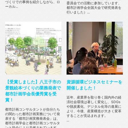
づくりでの事例を紹介しながら、ロ
委員会での活動に参加しています、
ーカル...
都市計画学会全国大会で研究発表を
行いました）...
【受賞しました】八王子市の
資源循環ビジネスセミナーを
景観絵本づくりの業務発表で
開催しました！
都市計画学会長優秀賞を受
近年、産業界を取り巻く国内外の経
賞！
済社会環境は著しく変化し、SDGs
や脱炭素化、デジタル化等の進展に
都市計画コンサルタントが自分たち
より、今後、産業構造が大きく変革
の関わった都市計画実務について発
することが見込まれます。
表する「都市計画実務発表会」は、
...
都市計画学会と都市計画コンサルタ
ント協会により共催されています。