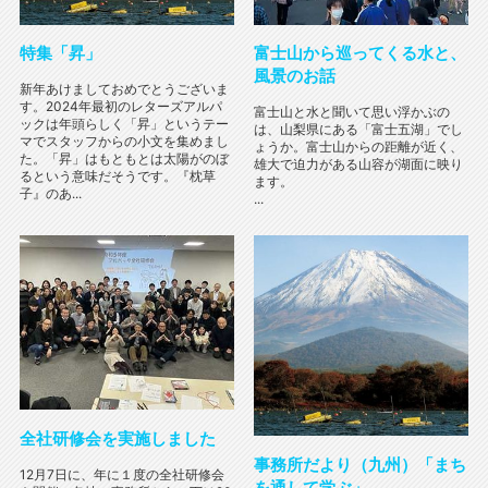
特集「昇」
富士山から巡ってくる水と、
風景のお話
新年あけましておめでとうございま
す。2024年最初のレターズアルパ
富士山と水と聞いて思い浮かぶの
ックは年頭らしく「昇」というテー
は、山梨県にある「富士五湖」でし
マでスタッフからの小文を集めまし
ょうか。富士山からの距離が近く、
た。「昇」はもともとは太陽がのぼ
雄大で迫力がある山容が湖面に映り
るという意味だそうです。『枕草
ます。
子』のあ...
...
全社研修会を実施しました
事務所だより（九州）「まち
12月7日に、年に１度の全社研修会
を通して学ぶ」