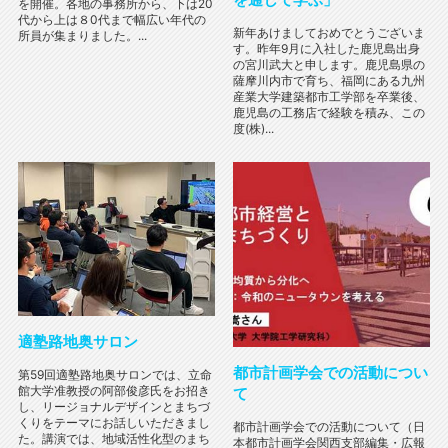
を開催。各地の事務所から、下は20
代から上は８0代まで幅広い年代の
新年あけましておめでとうございま
所員が集まりました。...
す。昨年9月に入社した鹿児島出身
の宮川武大と申します。鹿児島県の
薩摩川内市で育ち、福岡にある九州
産業大学建築都市工学部を卒業後、
鹿児島の工務店で経験を積み、この
度(株)...
適塾路地奥サロン
都市計画学会での活動につい
第59回適塾路地奥サロンでは、立命
館大学准教授の阿部俊彦氏をお招き
て
し、リージョナルデザインとまちづ
くりをテーマにお話しいただきまし
都市計画学会での活動について（日
た。講演では、地域活性化型のまち
本都市計画学会関西支部編集・広報