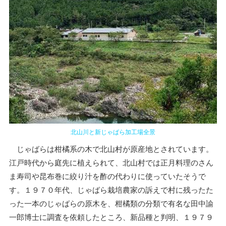
北山川と新じゃばら加工場全景
じゃばらは柑橘系の木で北山村が原産地とされています。
江戸時代から庭先に植えられて、北山村では正月料理のさん
ま寿司や昆布巻に絞り汁を酢の代わりに使っていたそうで
す。１９７０年代、じゃばら栽培農家の訴えで村に残ったた
った一本のじゃばらの原木を、柑橘類の分類で有名な田中諭
一郎博士に調査を依頼したところ、新品種と判明、１９７９