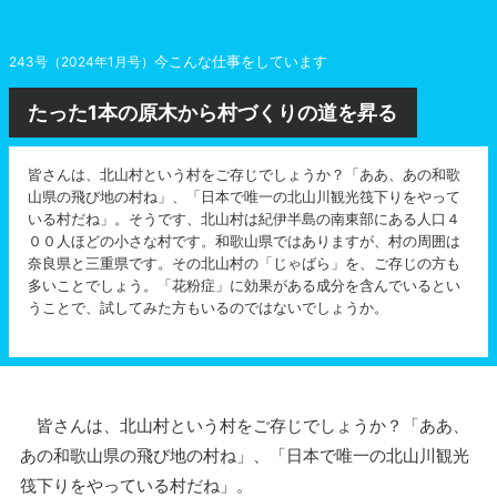
今こんな仕事をしています
243号（2024年1月号）
たった1本の原木から村づくりの道を昇る
皆さんは、北山村という村をご存じでしょうか？「ああ、あの和歌
山県の飛び地の村ね」、「日本で唯一の北山川観光筏下りをやって
いる村だね」。そうです、北山村は紀伊半島の南東部にある人口４
００人ほどの小さな村です。和歌山県ではありますが、村の周囲は
奈良県と三重県です。その北山村の「じゃばら」を、ご存じの方も
多いことでしょう。「花粉症」に効果がある成分を含んでいるとい
うことで、試してみた方もいるのではないでしょうか。
皆さんは、北山村という村をご存じでしょうか？「ああ、
あの和歌山県の飛び地の村ね」、「日本で唯一の北山川観光
筏下りをやっている村だね」。