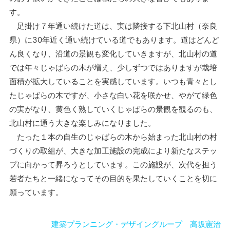
す。
足掛け７年通い続けた道は、実は隣接する下北山村（奈良
県）に30年近く通い続けている道でもあります。道はどんど
ん良くなり、沿道の景観も変化していきますが、北山村の道
では年々じゃばらの木が増え、少しずつではありますが栽培
面積が拡大していることを実感しています。いつも青々とし
たじゃばらの木ですが、小さな白い花を咲かせ、やがて緑色
の実がなり、黄色く熟していくじゃばらの景観を観るのも、
北山村に通う大きな楽しみになりました。
たった１本の自生のじゃばらの木から始まった北山村の村
づくりの取組が、大きな加工施設の完成により新たなステッ
プに向かって昇ろうとしています。この施設が、次代を担う
若者たちと一緒になってその目的を果たしていくことを切に
願っています。
建築プランニング・デザイングループ 高坂憲治