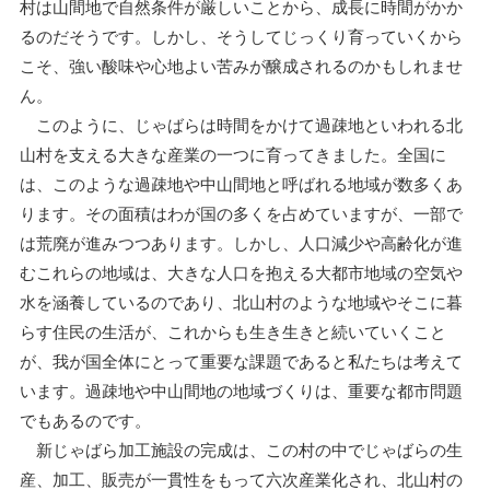
村は山間地で自然条件が厳しいことから、成長に時間がかか
るのだそうです。しかし、そうしてじっくり育っていくから
こそ、強い酸味や心地よい苦みが醸成されるのかもしれませ
ん。
このように、じゃばらは時間をかけて過疎地といわれる北
山村を支える大きな産業の一つに育ってきました。全国に
は、このような過疎地や中山間地と呼ばれる地域が数多くあ
ります。その面積はわが国の多くを占めていますが、一部で
は荒廃が進みつつあります。しかし、人口減少や高齢化が進
むこれらの地域は、大きな人口を抱える大都市地域の空気や
水を涵養しているのであり、北山村のような地域やそこに暮
らす住民の生活が、これからも生き生きと続いていくこと
が、我が国全体にとって重要な課題であると私たちは考えて
います。過疎地や中山間地の地域づくりは、重要な都市問題
でもあるのです。
新じゃばら加工施設の完成は、この村の中でじゃばらの生
産、加工、販売が一貫性をもって六次産業化され、北山村の