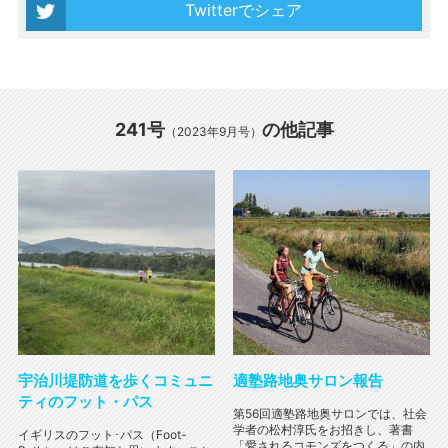
Twitterでシェア
241号
の他記事
（2023年9月号）
宇治川堤防道を歩くコミュニ
適塾路地奥サロン報告
ティのフット・パス
第56回適塾路地奥サロンでは、社会
学者の松村淳氏をお招きし、著書
イギリスのフット･パス（Foot-
「愛されるコモンズをつくる」の内