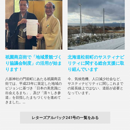
祇園商店街で「地域景観づく
北海道松前町のサスティナビ
り協議会制度」の活用が始ま
リティに関する総合支援に取
ります！
り組んでいます
八坂神社の門前町にあたる祇園商店
今、気候危機、人口減少社会など、
街では、平成23年に策定した地域の
サスティナビリティに関しこれまで
ビジョンに基づき「日本の美意識に
の延長線上ではない、道筋が必要と
出会えるまち」、及び「清々しき参
なっています。
道」を目指したまちづくりを進めて
...
きました。...
レターズアルパック241号の一覧をみる