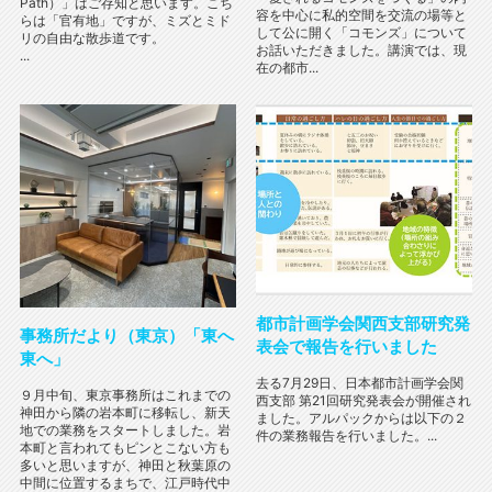
Path）」はご存知と思います。こち
容を中心に私的空間を交流の場等と
らは「官有地」ですが、ミズとミド
して公に開く「コモンズ」について
リの自由な散歩道です。
お話いただきました。講演では、現
...
在の都市...
都市計画学会関西支部研究発
事務所だより（東京）「東へ
表会で報告を行いました
東へ」
去る7月29日、日本都市計画学会関
９月中旬、東京事務所はこれまでの
西支部 第21回研究発表会が開催され
神田から隣の岩本町に移転し、新天
ました。アルパックからは以下の２
地での業務をスタートしました。岩
件の業務報告を行いました。...
本町と言われてもピンとこない方も
多いと思いますが、神田と秋葉原の
中間に位置するまちで、江戸時代中