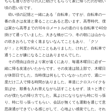
ちらも通りがかりの人に助けてもらって家に帰ったのが幼い
頃の思い出です。
幼い頃の記憶と一緒にある「自転車」ですが、自転車の一
番の良さは友達と乗ることにあると思います。高専時代、僕
は家から高専までの10キロメートルの道のりを自転車で40分
掛けて通っていました。大きな橋が二つ、冬の朝には山から
の吹きおろしで全く進まないなんてこともあり、「クソ
が！」と何度か叫んだこともありました。けれど、自転車で
通うことが嫌になることはありませんでした。
その理由は自分より家が遠くにあり、毎週木曜日に必ず一
緒に帰る友達がいたからです。その友達は陸上部で、木曜日
が休部日でした。当時僕は何もしていなかったので、週に一
度だけ二人で帰る時間がありました。車道にクロスバイクを
並ばせ、順番を入れ替えながら話すこともせず、淡々と漕ぐ
のが僕たちの帰り方でした。風よけになりながら時に引っ張
り、時に引っ張ってもらい、会話が無くても運動を通じて意
思疎通ができている感じがして、心地よい感覚でした。それ