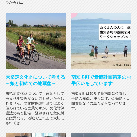
期から戦...
未指定文化財について考える
南知多町で景観計画策定のお
～娘と初めての地蔵盆～
手伝いをしています
未指定文化財について、言葉として
南知多町は知多半島南部に位置し、
あまり馴染みがない方も多いかもし
半島の先端と沖合に浮かぶ篠島・日
れません。文化財保護行政ではよく
間賀島などの島々からなっていま
使われている言葉ですが、文化財保
す。
護法のもと指定・登録された文化財
...
とは異なり、地域でこれまで大切に
されてき...