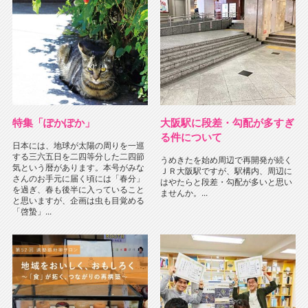
特集「ぽかぽか」
大阪駅に段差・勾配が多すぎ
る件について
日本には、地球が太陽の周りを一巡
する三六五日を二四等分した二四節
うめきたを始め周辺で再開発が続く
気という暦があります。本号がみな
ＪＲ大阪駅ですが、駅構内、周辺に
さんのお手元に届く頃には「春分」
はやたらと段差・勾配が多いと思い
を過ぎ、春も後半に入っていること
ませんか。...
と思いますが、企画は虫も目覚める
「啓蟄」...