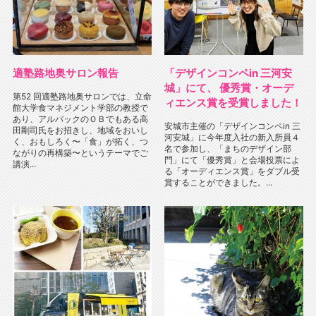
適塾路地奥サロン報告
「デザインコンペin 三河安
城」にて、 優秀賞・オーデ
第52 回適塾路地奥サロンでは、立命
ィエンス賞を受賞しました！
館大学食マネジメント学部の教授で
あり、アルパックのＯＢでもある高
安城市主催の「デザインコンペin 三
田剛司氏をお招きし、地域をおいし
河安城」に今年度入社の新入所員４
く、おもしろく〜「食」が拓く、つ
名で参加し、「まちのデザイン部
ながりの再構築〜というテーマでご
門」にて「優秀賞」と会場投票によ
講演...
る「オーディエンス賞」をダブル受
賞することができました。...