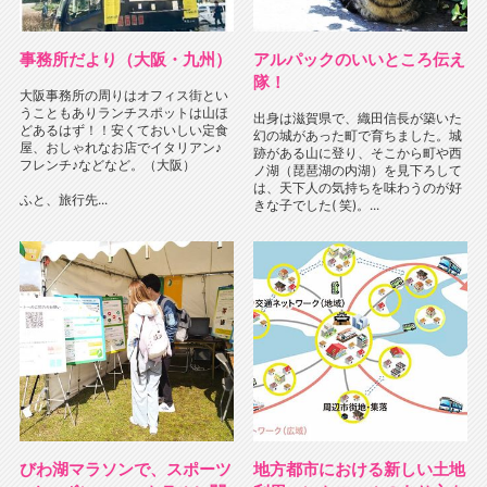
事務所だより（大阪・九州）
アルパックのいいところ伝え
隊！
大阪事務所の周りはオフィス街とい
うこともありランチスポットは山ほ
出身は滋賀県で、織田信長が築いた
どあるはず！！安くておいしい定食
幻の城があった町で育ちました。城
屋、おしゃれなお店でイタリアン♪
跡がある山に登り、そこから町や西
フレンチ♪などなど。（大阪）
ノ湖（琵琶湖の内湖）を見下ろして
は、天下人の気持ちを味わうのが好
ふと、旅行先...
きな子でした( 笑)。...
びわ湖マラソンで、スポーツ
地方都市における新しい土地