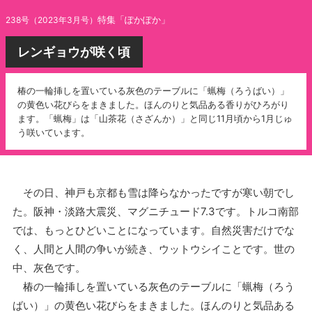
特集「ぽかぽか」
238号（2023年3月号）
レンギョウが咲く頃
椿の一輪挿しを置いている灰色のテーブルに「蝋梅（ろうばい）」
の黄色い花びらをまきました。ほんのりと気品ある香りがひろがり
ます。「蝋梅」は「山茶花（さざんか）」と同じ11月頃から1月じゅ
う咲いています。
その日、神戸も京都も雪は降らなかったですが寒い朝でし
た。阪神・淡路大震災、マグニチュード7.3です。トルコ南部
では、もっとひどいことになっています。自然災害だけでな
く、人間と人間の争いが続き、ウットウシイことです。世の
中、灰色です。
椿の一輪挿しを置いている灰色のテーブルに「蝋梅（ろう
ばい）」の黄色い花びらをまきました。ほんのりと気品ある