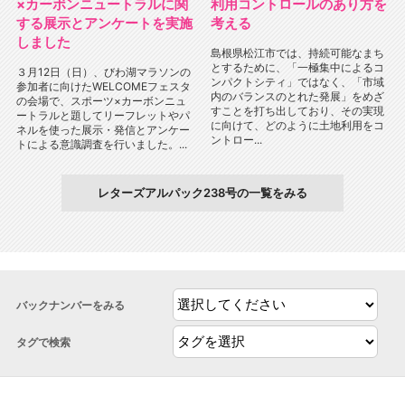
×カーボンニュートラルに関
利用コントロールのあり方を
する展示とアンケートを実施
考える
しました
島根県松江市では、持続可能なまち
とするために、「一極集中によるコ
３月12日（日）、びわ湖マラソンの
ンパクトシティ」ではなく、「市域
参加者に向けたWELCOMEフェスタ
内のバランスのとれた発展」をめざ
の会場で、スポーツ×カーボンニュ
すことを打ち出しており、その実現
ートラルと題してリーフレットやパ
に向けて、どのように土地利用をコ
ネルを使った展示・発信とアンケー
ントロー...
トによる意識調査を行いました。...
レターズアルパック238号の一覧をみる
バックナンバーをみる
タグで検索