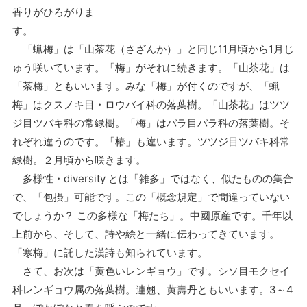
香りがひろがりま
す。
「蝋梅」は「山茶花（さざんか）」と同じ11月頃から1月じ
ゅう咲いています。「梅」がそれに続きます。「山茶花」は
「茶梅」ともいいます。みな「梅」が付くのですが、「蝋
梅」はクスノキ目・ロウバイ科の落葉樹。「山茶花」はツツ
ジ目ツバキ科の常緑樹。「梅」はバラ目バラ科の落葉樹。そ
れぞれ違うのです。「椿」も違います。ツツジ目ツバキ科常
緑樹。２月頃から咲きます。
多様性・diversity とは「雑多」ではなく、似たものの集合
で、「包摂」可能です。この「概念規定」で間違っていない
でしょうか？ この多様な「梅たち」。中國原産です。千年以
上前から、そして、詩や絵と一緒に伝わってきています。
「寒梅」に託した漢詩も知られています。
さて、お次は「黄色いレンギョウ」です。シソ目モクセイ
科レンギョウ属の落葉樹。連翹、黄壽丹ともいいます。3～4