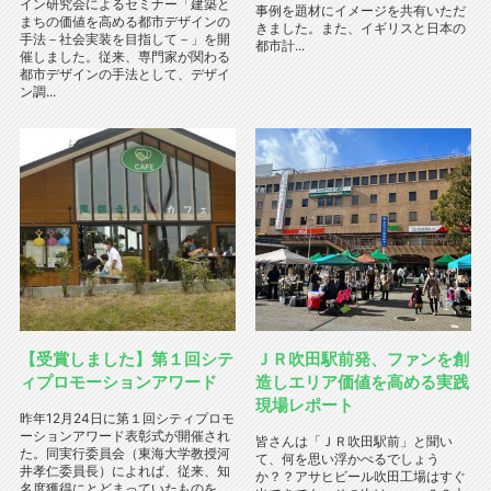
イン研究会によるセミナー「建築と
事例を題材にイメージを共有いただ
まちの価値を高める都市デザインの
きました。また、イギリスと日本の
手法－社会実装を目指して－」を開
都市計...
催しました。従来、専門家が関わる
都市デザインの手法として、デザイ
ン調...
【受賞しました】第１回シテ
ＪＲ吹田駅前発、ファンを創
ィプロモーションアワード
造しエリア価値を高める実践
現場レポート
昨年12月24日に第１回シティプロモ
ーションアワード表彰式が開催され
皆さんは「ＪＲ吹田駅前」と聞い
た。同実行委員会（東海大学教授河
て、何を思い浮かべるでしょう
井孝仁委員長）によれば、従来、知
か？？アサヒビール吹田工場はすぐ
名度獲得にとどまっていたものを、