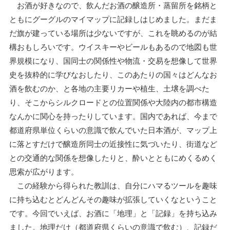
お酒が好きなので、飲んだお酒の醸造所・蒸留所を銘柄と
ともにグーグルのマイマップに記録しはじめました。まだま
だ旗が建っている場所は少ないですが、これを眺めるのが結
構おもしろいです。ウイスキーやビールもあるので地図も世
界規模になり、国同士の関係性や物流・交易を想像して世界
史を抜粋的に学びなおしたり、このあたりの国々はどんなお
酒を飲むのか、と各地の主要リカーや植生、土壌を調べた
り、そこからシルクロードとの位置関係や大陸内の都市構造
なんかに関心を持ったりしています。国内であれば、今まで
都道府県単位くらいの意識で飲んでいた日本酒が、マップ上
に落とすだけで醸造所同士の近接性に気づいたり、街道など
との交通的な関係を想像したりと、酔いとともにめくるめく
思索が広がります。
この経験から得られた教訓は、自分にハマるツールを趣味
に持ち込むとどんどんその趣味が拡張していくなということ
です。今回でいえば、お酒に「地理」と「記録」を持ち込み
ました。地理だけ（都道府県くらいの意識で飲む）、記録だ