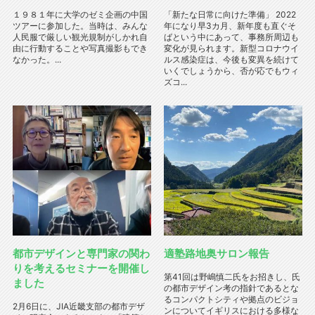
１９８１年に大学のゼミ企画の中国
「新たな日常に向けた準備」 2022
ツアーに参加した。当時は、みんな
年になり早3カ月、新年度も直ぐそ
人民服で厳しい観光規制がしかれ自
ばという中にあって、事務所周辺も
由に行動することや写真撮影もでき
変化が見られます。新型コロナウイ
なかった。...
ルス感染症は、今後も変異を続けて
いくでしょうから、否が応でもウィ
ズコ...
都市デザインと専門家の関わ
適塾路地奥サロン報告
りを考えるセミナーを開催し
第41回は野嶋慎二氏をお招きし、氏
ました
の都市デザイン考の指針であるとな
るコンパクトシティや拠点のビジョ
2月6日に、JIA近畿支部の都市デザ
ンについてイギリスにおける多様な