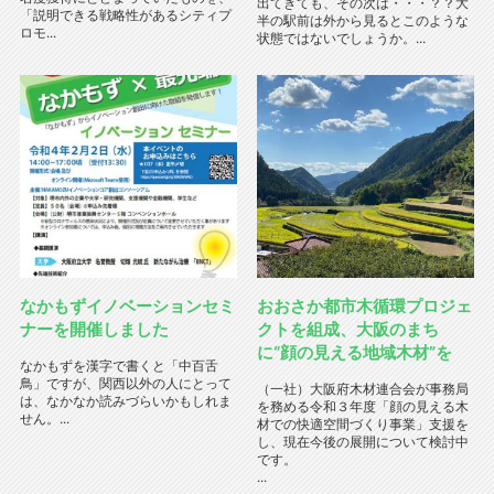
出てきても、その次は・・・？？大
「説明できる戦略性があるシティプ
半の駅前は外から見るとこのような
ロモ...
状態ではないでしょうか。...
なかもずイノベーションセミ
おおさか都市木循環プロジェ
ナーを開催しました
クトを組成、大阪のまち
に“顔の見える地域木材”を
なかもずを漢字で書くと「中百舌
鳥」ですが、関西以外の人にとって
（一社）大阪府木材連合会が事務局
は、なかなか読みづらいかもしれま
を務める令和３年度「顔の見える木
せん。...
材での快適空間づくり事業」支援を
し、現在今後の展開について検討中
です。
...