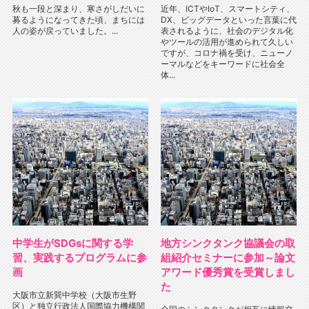
秋も一段と深まり、寒さがしだいに
近年、ICTやIoT、スマートシティ、
募るようになってきた頃、まちには
DX、ビッグデータといった言葉に代
人の姿が戻っていました。...
表されるように、社会のデジタル化
やツールの活用が進められて久しい
ですが、コロナ禍を受け、ニューノ
ーマルなどをキーワードに社会全
体...
中学生がSDGsに関する学
地方シンクタンク協議会の取
習、実践するプログラムに参
組紹介セミナーに参加～論文
画
アワード優秀賞を受賞しまし
た
大阪市立新巽中学校（大阪市生野
区）と独立行政法人国際協力機構関