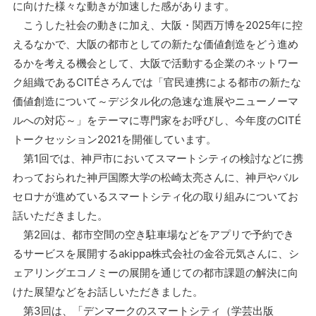
に向けた様々な動きが加速した感があります。
こうした社会の動きに加え、大阪・関西万博を2025年に控
えるなかで、大阪の都市としての新たな価値創造をどう進め
るかを考える機会として、大阪で活動する企業のネットワー
ク組織であるCITÉさろんでは「官民連携による都市の新たな
価値創造について～デジタル化の急速な進展やニューノーマ
ルへの対応～」をテーマに専門家をお呼びし、今年度のCITÉ
トークセッション2021を開催しています。
第1回では、神戸市においてスマートシティの検討などに携
わっておられた神戸国際大学の松崎太亮さんに、神戸やバル
セロナが進めているスマートシティ化の取り組みについてお
話いただきました。
第2回は、都市空間の空き駐車場などをアプリで予約でき
るサービスを展開するakippa株式会社の金谷元気さんに、シ
ェアリングエコノミーの展開を通じての都市課題の解決に向
けた展望などをお話しいただきました。
第3回は、「デンマークのスマートシティ（学芸出版