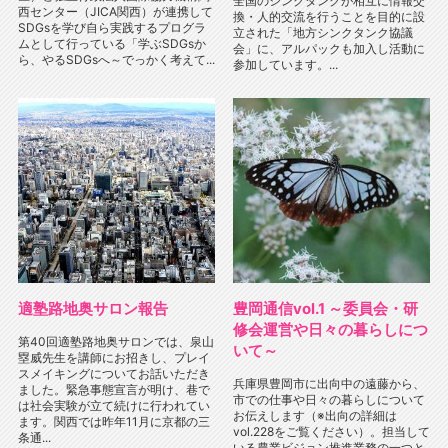
全国のシンクタンクが相互に情報交
西センター（JICA関西）が連携して
換・人的交流を行うことを目的に設
SDGsを学び自ら実践するプログラ
立された「地方シンクタンク協議
ムとして行っている「学ぶSDGsか
会」に、アルパックも加入し活動に
ら、やるSDGsへ～でっかく考えて...
参加しています。...
適塾路地奥サロン報告
豊岡通信vol.1 ～委員会・研
修会運営や日々の暮らしにつ
第40回適塾路地奥サロンでは、泉山
いて～
塁威先生を講師にお招きし、プレイ
スメイキングについてお話いただき
兵庫県豊岡市に出向中の遠藤から、
ました。緊急事態宣言が明け、巷で
市での仕事や日々の暮らしについて
は社会実験が立て続けに行われてい
お伝えします（※出向の詳細は
ます。関西では昨年11月に京都の三
vol.228をご覧ください）。担当して
条通...
いる農業ビジョン推進業務の一つと