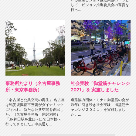
して、ビジョン推進委員会の運営を
行っ...
事務所だより（名古屋事務
社会実験「御堂筋チャレンジ
所・東京事務所）
2021」を 実施しました
「名古屋と公共空間の再生」 名古屋
道路協力団体・ミナミ御堂筋の会が
は戦災復興都市整備がダイナミック
昨年に引き続き社会実験「御堂筋チ
に行われ、新たな公共空間を創出し
ャレンジ２０２１」を実施しまし
た。（名古屋事務所 尾関利勝）
た。...
「JR神田駅を北口へ出て日本橋へ
行ってきました」中央通り...