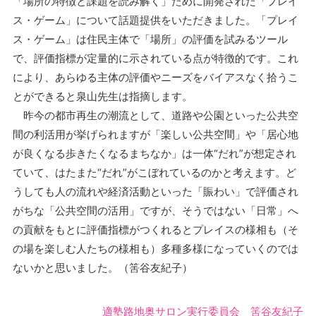
「場所の特徴と課題を読み解く」ために開発された「プレイ
ス・ゲーム」について話題提供をいただきました。「プレイ
ス・ゲーム」は住民主体で「場所」の評価を試みるツール
で、評価指標が定量的に示されている点が特徴的です。これ
により、あらゆる主体の評価やニーズをバイアスなく拾うこ
とができると泉山先生は指摘します。
昨今の都市再生の潮流として、道路や公園といった公共空
間の利活用が挙げられますが「楽しい公共空間」や「居心地
が良くなる歩きたくなるまちなか」は一体“だれ”が想定され
ていて、はたまた“だれ”がこぼれているのかと考えます。ど
うしても人の流れや経済活動といった「賑わい」で評価され
がちな「公共空間の活用」ですが、そうではない「日常」へ
の貢献をもとに評価指標がつくれるとプレイスの様相も（そ
の場を楽しむ人たちの様相も）多種多様になっていくのでは
ないかと思いました。（筈谷友紀子）
適塾路地奥サロン実行委員会 筈谷友紀子