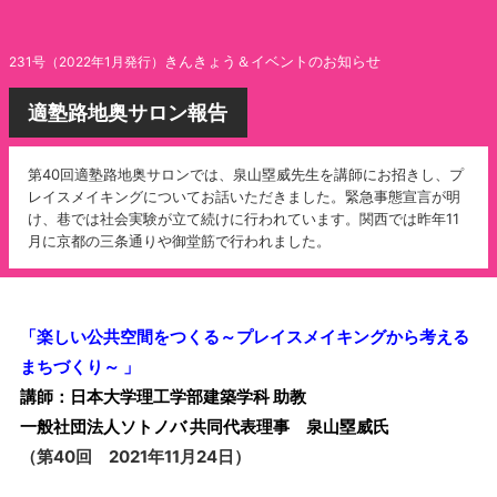
きんきょう＆イベントのお知らせ
231号（2022年1月発行）
適塾路地奥サロン報告
第40回適塾路地奥サロンでは、泉山塁威先生を講師にお招きし、プ
レイスメイキングについてお話いただきました。緊急事態宣言が明
け、巷では社会実験が立て続けに行われています。関西では昨年11
月に京都の三条通りや御堂筋で行われました。
「楽しい公共空間をつくる～プレイスメイキングから考える
まちづくり～ 」
講師：日本大学理工学部建築学科 助教
一般社団法人ソトノバ 共同代表理事 泉山塁威氏
（第40回 2021年11月24日）