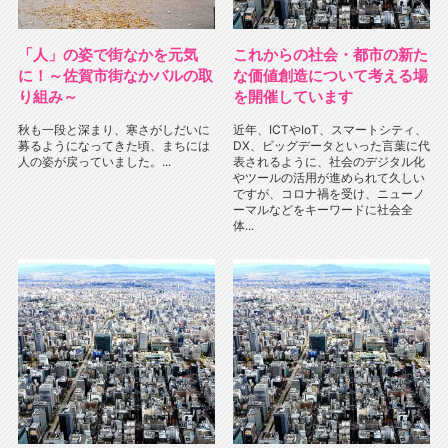
「人」の姿で街なかを元気
これからの社会・都市の新た
に！～佐賀市街なかバルの取
な価値創造について考える場
り組み～
を開催しています
秋も一段と深まり、寒さがしだいに
近年、ICTやIoT、スマートシティ、
募るようになってきた頃、まちには
DX、ビッグデータといった言葉に代
人の姿が戻っていました。...
表されるように、社会のデジタル化
やツールの活用が進められて久しい
ですが、コロナ禍を受け、ニューノ
ーマルなどをキーワードに社会全
体...