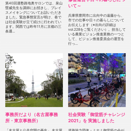
第40回適塾路地奥サロンでは、泉山
いて～
塁威先生を講師にお招きし、プレイ
スメイキングについてお話いただき
兵庫県豊岡市に出向中の遠藤から、
ました。緊急事態宣言が明け、巷で
市での仕事や日々の暮らしについて
は社会実験が立て続けに行われてい
お伝えします（※出向の詳細は
ます。関西では昨年11月に京都の三
vol.228をご覧ください）。担当して
条通...
いる農業ビジョン推進業務の一つと
して、ビジョン推進委員会の運営を
行っ...
事務所だより（名古屋事務
社会実験「御堂筋チャレンジ
所・東京事務所）
2021」を 実施しました
「名古屋と公共空間の再生」 名古屋
道路協力団体・ミナミ御堂筋の会が