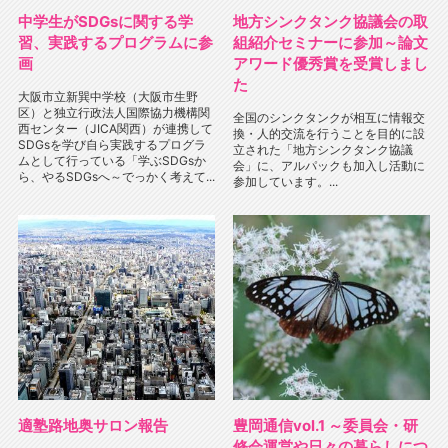
中学生がSDGsに関する学
地方シンクタンク協議会の取
習、実践するプログラムに参
組紹介セミナーに参加～論文
画
アワード優秀賞を受賞しまし
た
大阪市立新巽中学校（大阪市生野
区）と独立行政法人国際協力機構関
全国のシンクタンクが相互に情報交
西センター（JICA関西）が連携して
換・人的交流を行うことを目的に設
SDGsを学び自ら実践するプログラ
立された「地方シンクタンク協議
ムとして行っている「学ぶSDGsか
会」に、アルパックも加入し活動に
ら、やるSDGsへ～でっかく考えて...
参加しています。...
適塾路地奥サロン報告
豊岡通信vol.1 ～委員会・研
修会運営や日々の暮らしにつ