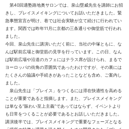
第40回適塾路地奥サロンでは、泉山塁威先生を講師にお招
きし、プレイスメイキングについてお話いただきました。緊
急事態宣言が明け、巷では社会実験が立て続けに行われてい
ます。関西では昨年11月に京都の三条通りや御堂筋で行われ
ました。
今回、泉山先生に講演いただく前に、当社の中塚ともに、な
んば駅前広場と御堂筋の見学を行っています。この日、なん
ば駅前広場や沿道のカフェにはテラス席が設けられ、まるで
ヨーロッパの街角の雰囲気であったわけですが、その裏には
たくさんの協議や手続きがあったことなども含め、ご案内し
ました。
泉山先生は「プレイス」をつくるには滞在快適性を高める
ことが重要であると指摘します。また、プレイスメイキング
は単なる“賑わい至上主義”であってはならず、イベントより
も日常をつくることが必要であるとお話しいただきました。
講演後半では、プレイスメイキングで重要なフェーズとなる