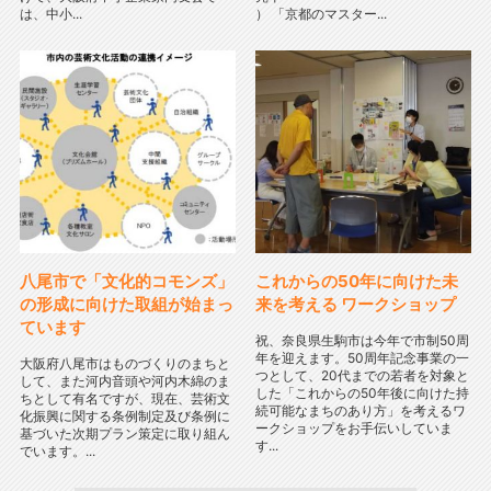
は、中小...
） 「京都のマスター...
八尾市で「文化的コモンズ」
これからの50年に向けた未
の形成に向けた取組が始まっ
来を考える ワークショップ
ています
祝、奈良県生駒市は今年で市制50周
年を迎えます。50周年記念事業の一
大阪府八尾市はものづくりのまちと
つとして、20代までの若者を対象と
して、また河内音頭や河内木綿のま
した「これからの50年後に向けた持
ちとして有名ですが、現在、芸術文
続可能なまちのあり方」を考えるワ
化振興に関する条例制定及び条例に
ークショップをお手伝いしていま
基づいた次期プラン策定に取り組ん
す...
でいます。...