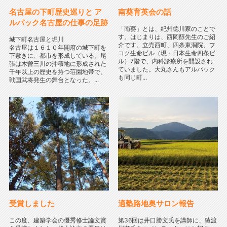
名古屋の下町歴史巡りと ア
南葵育英会の話
ルパック名古屋の仕事の足跡
「南葵」とは、紀州徳川家のことで
す。はじまりは、西岡醇先生のご紹
城下町名古屋と堀川
介です。立売西町、四条東洞院、フ
名古屋は１６１０年開府の城下町を
コク生命ビル（現・日本生命四条ビ
下敷きに、都市を形成している。尾
ル）7階で、内科診療所を開設され
張は木曽三川の沖積地に形成された
ていました。大丸さんもアルパック
千年以上の歴史を持つ荘園地帯で、
も同じ町...
戦国武将発生の舞台となった。...
受賞しました
適塾路地奥サロン報告
この度、建築学会の優秀修士論文賞
第36回は井口勝文氏を講師に、猿渡