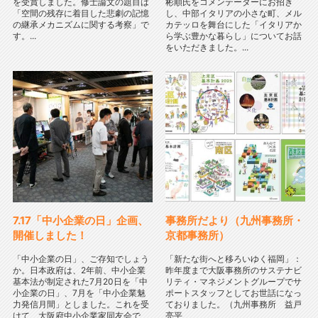
を受賞しました。修士論文の題目は
彬順氏をコメンテーターにお招き
「空間の残存に着目した悲劇の記憶
し、中部イタリアの小さな町、メル
の継承メカニズムに関する考察」で
カテッロを舞台にした「イタリアか
す。...
ら学ぶ豊かな暮らし」についてお話
をいただきました。...
7.17「中小企業の日」企画、
事務所だより（九州事務所・
開催しました！
京都事務所）
「中小企業の日」、ご存知でしょう
「新たな街へと移ろいゆく福岡」：
か。日本政府は、2年前、中小企業
昨年度まで大阪事務所のサステナビ
基本法が制定された7月20日を「中
リティ・マネジメントグループでサ
小企業の日」、7月を「中小企業魅
ポートスタッフとしてお世話になっ
力発信月間」としました。これを受
ておりました。（九州事務所 益戸
けて、大阪府中小企業家同友会で
亮平