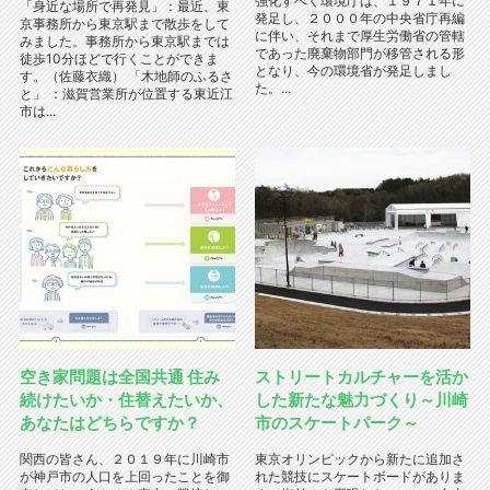
強化すべく環境庁は、１９７１年に
「身近な場所で再発見」：最近、東
発足し、２０００年の中央省庁再編
京事務所から東京駅まで散歩をして
に伴い、それまで厚生労働省の管轄
みました。事務所から東京駅までは
であった廃棄物部門が移管される形
徒歩10分ほどで行くことができま
となり、今の環境省が発足しまし
す。（佐藤衣織） 「木地師のふるさ
た。...
と」 ：滋賀営業所が位置する東近江
市は...
空き家問題は全国共通 住み
ストリートカルチャーを活か
続けたいか・住替えたいか、
した新たな魅力づくり～川崎
あなたはどちらですか？
市のスケートパーク～
関西の皆さん、２０１９年に川崎市
東京オリンピックから新たに追加さ
が神戸市の人口を上回ったことを御
れた競技にスケートボードがありま