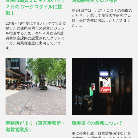
豊岡市職員３日＋アルパック
適塾路地奥サロン報告
２日の ワークスタイルに挑
第34回では「ポストコロナの都市の
戦！
かたち」と題して龍谷大学研究フェ
ロー矢作先生にお話しいただきまし
2018～19年度にアルパックで策定支
た。...
援した兵庫県豊岡市の農業ビジョン
を推進するため、今年４月に市役所
農林水産課内に設置されたグッドロ
ーカル農業推進室に出向していま
す。...
事務所だより（東京事務所・
環境省での業務について
滋賀営業所）
主に公害行政、自然環境保護などを