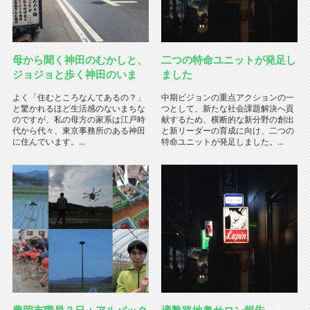
母から聞く神田のむかしと、
二つの特命ユニットが発足し
ジョジョと歩く神田のいま
ました
よく「住むところなんてあるの？」
中期ビジョンの重点アクションの一
と驚かれるほど生活感のないまちな
つとして、新たな社会課題解決へ貢
のですが、私の母方の家系は江戸時
献するため、横断的な新分野の創出
代から代々、東京事務所のある神田
と新リーダーの育成に向け、二つの
に住んでいます。...
特命ユニットが発足しました。...