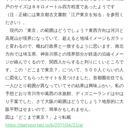
戸のサイズは８キロメートル四方程度であったようです
（注：正確には東京都古文書館「江戸東京を知る」を参照く
ださい）。
現代の「東京」の範囲はどうでしょう？東西方向は河川と
高尾山が境界になっていて、超えると地域イメージもガラッ
と変わるので、概ね行政界と一致するように思います。南北
方向では埼玉県、神奈川県との境界部分が鉄道の沿線イメー
ジが絡んでくるので、関西人からすると判りにくいところで
す。この「どこまで東京？」について、５００人ぐらいの人
に図化してもらったサイトを見つけました。首都圏在住でも
一人ひとり範囲が異なっていてその結果は興味ぶかい。私の
予想どおり市川市や葛西の水族館、ディズニーランドはやは
り千葉でした。さて大阪の範囲はどうでしょう？地形的に大
阪平野はせまいので、簡単かもしれません。
図は「どこまで東京？」より転載
https://dailyportalz.jp/b/2011/04/22/a/