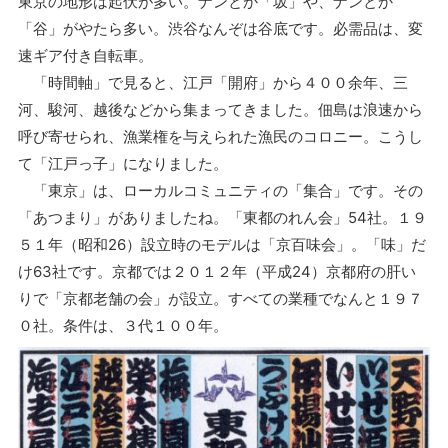
東京の地形は起伏が多い。ナンとか「坂」や、ナンとか
「谷」がやたら多い。渋谷なんぞは谷底です。必需品は、変
速ギア付き自転車。
「時間軸」で見ると、江戸「開府」から４００余年、三
河、駿河、越後などから集まってきました。佃島は浪速から
呼び寄せられ、漁業権を与えられた漁民のコロニー。こうし
て「江戸っ子」になりました。
「東京」は、ローカルコミュニティの「集合」です。その
「あつまり」がありましたね。「東都のれん会」54社。１９
５１年（昭和26）設立時のモデルは「京百味会」。「味」だ
け63社です。京都では２０１２年（平成24）京都府の肝い
りで「京都老舗の会」が設立。すべての業種でなんと１９７
０社。条件は、３代１００年。