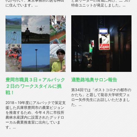
代から代々、東京事務所のある神田
と新リーダーの育成に向け、二つの
に住んでいます。...
特命ユニットが発足しました。...
豊岡市職員３日＋アルパック
適塾路地奥サロン報告
２日の ワークスタイルに挑
第34回では「ポストコロナの都市の
戦！
かたち」と題して龍谷大学研究フェ
ロー矢作先生にお話しいただきまし
2018～19年度にアルパックで策定支
た。...
援した兵庫県豊岡市の農業ビジョン
を推進するため、今年４月に市役所
農林水産課内に設置されたグッドロ
ーカル農業推進室に出向していま
す。...