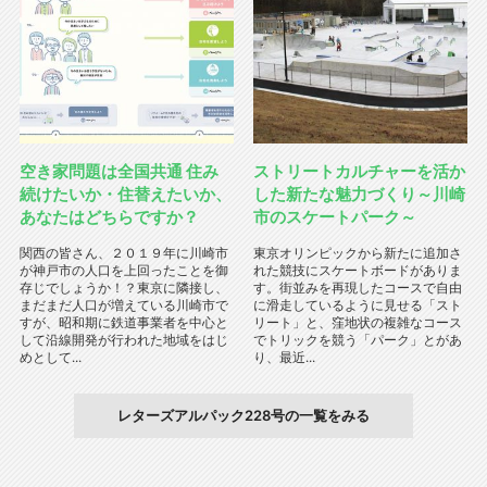
空き家問題は全国共通 住み
ストリートカルチャーを活か
続けたいか・住替えたいか、
した新たな魅力づくり～川崎
あなたはどちらですか？
市のスケートパーク～
関西の皆さん、２０１９年に川崎市
東京オリンピックから新たに追加さ
が神戸市の人口を上回ったことを御
れた競技にスケートボードがありま
存じでしょうか！？東京に隣接し、
す。街並みを再現したコースで自由
まだまだ人口が増えている川崎市で
に滑走しているように見せる「スト
すが、昭和期に鉄道事業者を中心と
リート」と、窪地状の複雑なコース
して沿線開発が行われた地域をはじ
でトリックを競う「パーク」とがあ
めとして...
り、最近...
レターズアルパック228号の一覧をみる