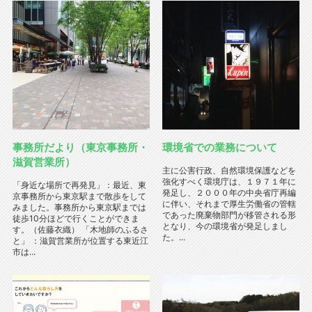
事務所だより（東京事務所・
環境省での業務について
滋賀営業所）
主に公害行政、自然環境保護などを
強化すべく環境庁は、１９７１年に
「身近な場所で再発見」：最近、東
発足し、２０００年の中央省庁再編
京事務所から東京駅まで散歩をして
に伴い、それまで厚生労働省の管轄
みました。事務所から東京駅までは
であった廃棄物部門が移管される形
徒歩10分ほどで行くことができま
となり、今の環境省が発足しまし
す。（佐藤衣織） 「木地師のふるさ
た。...
と」 ：滋賀営業所が位置する東近江
市は...