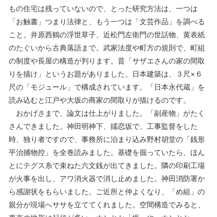
もの住宅は残っていないので、とった研究方法は、一つは
「お触書」つまり法律と、もう一つは「文芸作品」を調べる
こと。井原西鶴の浮世草子、近松門左衛門の世話物、黄表紙
のたぐいから古典落語まで。武家法度や町方の規則で、町組
の制度や長屋の構造が判ります。昔「サザエさんの家の間取
りを描け」というお題がありました。日本建築は、３尺×６
尺の「モジュール」で構成されています。「日本永代蔵」を
読み込むと江戸や大坂の商家の間取りが描けるのです。
おかげさまで、論文は仕上がりました。「副産物」がたく
さんできました。神田明神下、嬬恋坂で、工事監督をした
時、独り者ですので、事務所に泊まり込み野村胡堂の「銭形
平治捕物控」を全巻読みました。基礎を掘っていたら、ほん
とにテグス糸で束ねた六文銭が出てきました。隣の印刷工場
が火事を出し、アワ消火器で消し止めました。神田消防署か
ら感謝状をもらいました。ご近所と仲よくなり、「め組」の
親分が現場へササを立ててくれました。空間構造でみると、