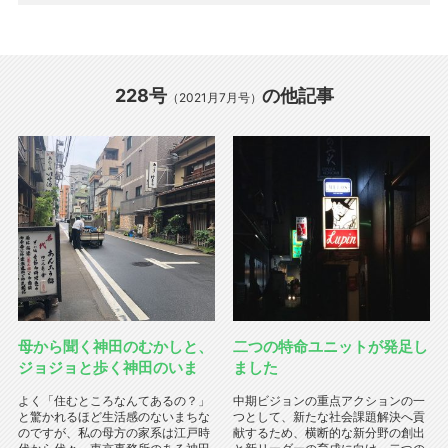
228号
の他記事
（2021月7月号）
母から聞く神田のむかしと、
二つの特命ユニットが発足し
ジョジョと歩く神田のいま
ました
よく「住むところなんてあるの？」
中期ビジョンの重点アクションの一
と驚かれるほど生活感のないまちな
つとして、新たな社会課題解決へ貢
のですが、私の母方の家系は江戸時
献するため、横断的な新分野の創出