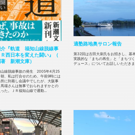
適塾路地奥サロン報告
紹介『軌道 福知山線脱線事
第32回は古田大泉氏をお招きし、基
ＪＲ西日本を変えた闘い』（
実践的な「まちの再生」と「まちづく
創著 新潮文庫）
デュース」についてお話しいただきまし
山線脱線事故の発生 2005年4月25
）朝、私は打合せのため、午前9時には
務所に到着し会議中でしたが、大阪事
り馬場さんは無事でおられますかとの
った。ＪＲ福知山線で通勤...