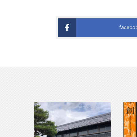
faceb