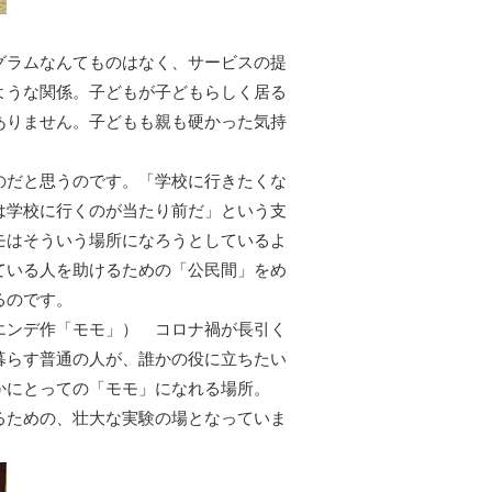
グラムなんてものはなく、サービスの提
ような関係。子どもが子どもらしく居る
ありません。子どもも親も硬かった気持
のだと思うのです。「学校に行きたくな
は学校に行くのが当たり前だ」という支
モはそういう場所になろうとしているよ
ている人を助けるための「公民間」をめ
るのです。
エンデ作「モモ」） コロナ禍が長引く
暮らす普通の人が、誰かの役に立ちたい
かにとっての「モモ」になれる場所。
るための、壮大な実験の場となっていま