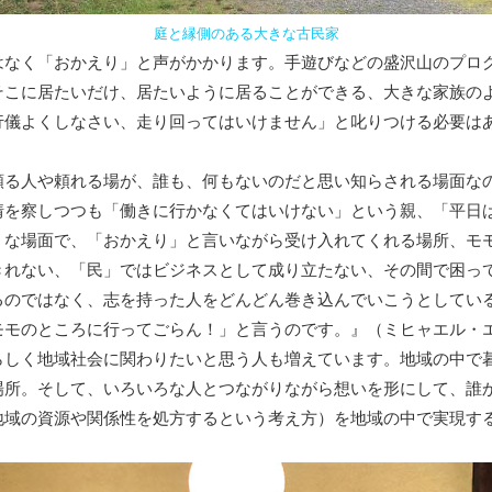
庭と縁側のある大きな古民家
なく「おかえり」と声がかかります。手遊びなどの盛沢山のプロ
そこに居たいだけ、居たいように居ることができる、大きな家族の
行儀よくしなさい、走り回ってはいけません」と叱りつける必要は
る人や頼れる場が、誰も、何もないのだと思い知らされる場面な
情を察しつつも「働きに行かなくてはいけない」という親、「平日
うな場面で、「おかえり」と言いながら受け入れてくれる場所、モ
きれない、「民」ではビジネスとして成り立たない、その間で困っ
るのではなく、志を持った人をどんどん巻き込んでいこうとしてい
モのところに行ってごらん！」と言うのです。』（ミヒャエル・
らしく地域社会に関わりたいと思う人も増えています。地域の中で
場所。そして、いろいろな人とつながりながら想いを形にして、誰
地域の資源や関係性を処方するという考え方）を地域の中で実現す