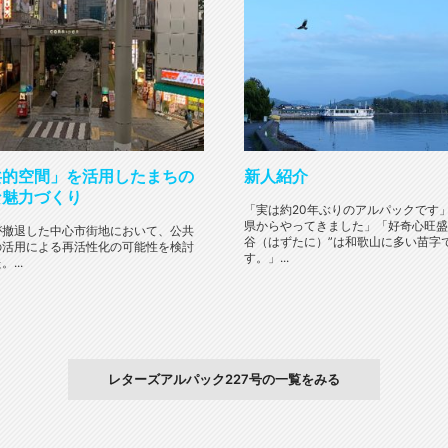
共的空間」を活用したまちの
新人紹介
な魅力づくり
「実は約20年ぶりのアルパックです
県からやってきました」「好奇心旺盛
が撤退した中心市街地において、公共
谷（はずたに）”は和歌山に多い苗字
の活用による再活性化の可能性を検討
す。」...
...
レターズアルパック227号の一覧をみる