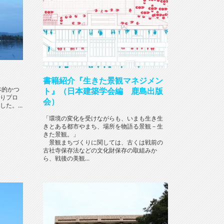
書籍紹介『生きた景観マネジメン
本的かつ
ト』（日本建築学会編 鹿島出版
りプロ
会）
た。...
「環境の変化を受けながらも、いまも生き生
きとある都市やまち、場所を物語る景観－生
きた景観。」
景観まちづくりに関しては、古くは戦前の
古社寺保存法などの文化財保存の取組みか
ら、戦後の美観...