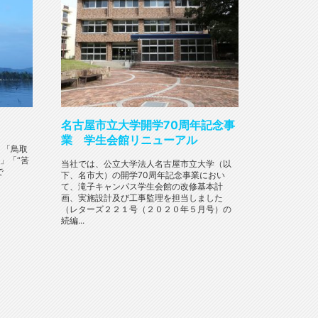
名古屋市立大学開学70周年記念事
業 学生会館リニューアル
」「鳥取
」「“筈
当社では、公立大学法人名古屋市立大学（以
で
下、名市大）の開学70周年記念事業におい
て、滝子キャンパス学生会館の改修基本計
画、実施設計及び工事監理を担当しました
（レターズ２２１号（２０２０年５月号）の
続編...