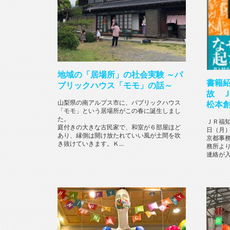
地域の「居場所」の社会実験 ～パ
書籍
ブリックハウス「モモ」の話～
故 
山梨県の南アルプス市に、パブリックハウス
松本
「モモ」という居場所がこの春に誕生しまし
た。
ＪＲ福知
庭付きの大きな古民家で、和室が６部屋ほど
日（月
あり、縁側は開け放たれていい風が土間を吹
京都事
き抜けていきます。Ｋ...
務所よ
連絡が入