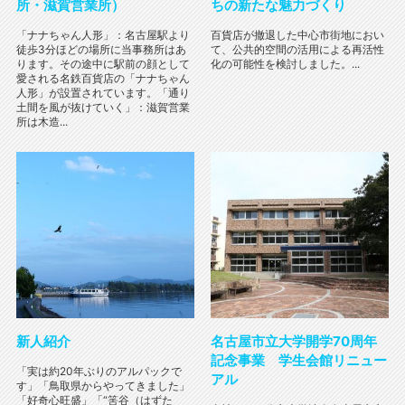
所・滋賀営業所）
ちの新たな魅力づくり
「ナナちゃん人形」：名古屋駅より
百貨店が撤退した中心市街地におい
徒歩3分ほどの場所に当事務所はあ
て、公共的空間の活用による再活性
ります。その途中に駅前の顔として
化の可能性を検討しました。...
愛される名鉄百貨店の「ナナちゃん
人形」が設置されています。「通り
土間を風が抜けていく」：滋賀営業
所は木造...
新人紹介
名古屋市立大学開学70周年
記念事業 学生会館リニュー
「実は約20年ぶりのアルパックで
アル
す」「鳥取県からやってきました」
「好奇心旺盛」「“筈谷（はずた