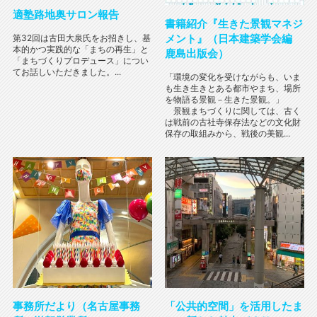
適塾路地奥サロン報告
書籍紹介『生きた景観マネジ
メント』（日本建築学会編
第32回は古田大泉氏をお招きし、基
本的かつ実践的な「まちの再生」と
鹿島出版会）
「まちづくりプロデュース」につい
てお話しいただきました。...
「環境の変化を受けながらも、いま
も生き生きとある都市やまち、場所
を物語る景観－生きた景観。」
景観まちづくりに関しては、古く
は戦前の古社寺保存法などの文化財
保存の取組みから、戦後の美観...
事務所だより（名古屋事務
「公共的空間」を活用したま