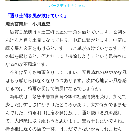
バースディナナちゃん
「通り土間を風が抜けていく」
滋賀営業所 小川直史
滋賀営業所は木造三軒長屋の一角を借りています。玄関を
あけると通り土間になっており、中庭に繋がります。中庭に
続く扉と玄関をあけると、すーっと風が抜けていきます。そ
の風を感じると、何と無しに「掃除しよう」という気持ちに
なるのが不思議です。
今年は早くも梅雨入りしてしまい、五月晴れの爽やかな風
はもう感じられなくなりつつあります。次に心地よい風を感
じるのは、梅雨が明けて初夏になるでしょうか。
新年度は、緊急事態宣言発令等の社会情勢を受け、加えて
少しだけ忙しさにかまけたところがあり、大掃除ができませ
んでした。梅雨明けに扉を開け放し、通り抜ける風を感じ
て、大掃除に取り組もうと思います。畳も干したいですね。
掃除後に近くの店で一杯、はまだできないかもしれません