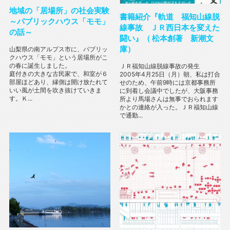
地域の「居場所」の社会実験
書籍紹介『軌道 福知山線脱
～パブリックハウス「モモ」
線事故 ＪＲ西日本を変えた
の話～
闘い』（ 松本創著 新潮文
庫）
山梨県の南アルプス市に、パブリッ
クハウス「モモ」という居場所がこ
の春に誕生しました。
ＪＲ福知山線脱線事故の発生
庭付きの大きな古民家で、和室が６
2005年4月25日（月）朝、私は打合
部屋ほどあり、縁側は開け放たれて
せのため、午前9時には京都事務所
いい風が土間を吹き抜けていきま
に到着し会議中でしたが、大阪事務
す。Ｋ...
所より馬場さんは無事でおられます
かとの連絡が入った。ＪＲ福知山線
で通勤...