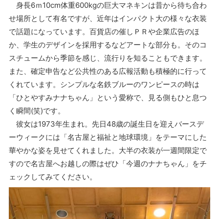
身長6ｍ10cm体重600kgの巨大マネキンは昔から待ち合わ
せ場所として有名ですが、近年はインパクト大の様々な衣装
で話題になっています。百貨店の催しＰＲや企業広告のほ
か、学生のデザインを採用するなどアートな部分も。そのコ
スチュームから季節を感じ、流行りを知ることもできます。
また、確定申告など公共性のある広報活動も積極的に行って
くれています。シンプルな名鉄ブルーのワンピースの時は
「ひとやすみナナちゃん」という愛称で、見る側もひと息つ
く瞬間(笑)です。
彼女は1973年生まれ。先日48歳の誕生日を迎えバースデ
ーウィークには「名古屋と福祉と地球環境」をテーマにした
華やかな姿を見せてくれました。大半の衣装が一週間限定で
すので名古屋へお越しの際はぜひ「今週のナナちゃん」をチ
ェックしてみてください。