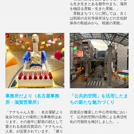
も生き生きとある都市やまち、場所
を物語る景観－生きた景観。」
景観まちづくりに関しては、古く
は戦前の古社寺保存法などの文化財
保存の取組みから、戦後の美観...
事務所だより（名古屋事務
「公共的空間」を活用したま
所・滋賀営業所）
ちの新たな魅力づくり
「ナナちゃん人形」：名古屋駅より
百貨店が撤退した中心市街地におい
徒歩3分ほどの場所に当事務所はあ
て、公共的空間の活用による再活性
ります。その途中に駅前の顔として
化の可能性を検討しました。...
愛される名鉄百貨店の「ナナちゃん
人形」が設置されています。「通り