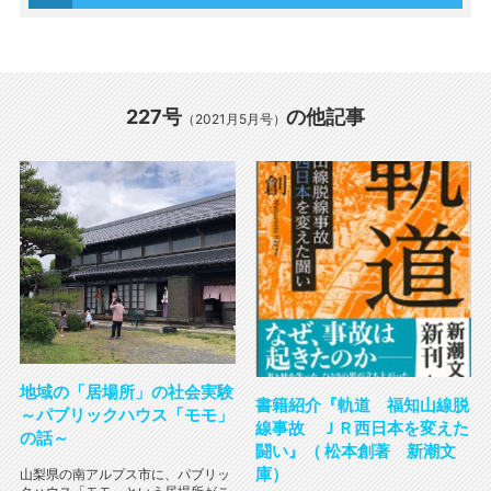
227号
の他記事
（2021月5月号）
地域の「居場所」の社会実験
書籍紹介『軌道 福知山線脱
～パブリックハウス「モモ」
線事故 ＪＲ西日本を変えた
の話～
闘い』（ 松本創著 新潮文
庫）
山梨県の南アルプス市に、パブリッ