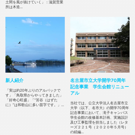
土間を風が抜けていく」：滋賀営業
所は木造...
新人紹介
名古屋市立大学開学70周年
記念事業 学生会館リニュー
「実は約20年ぶりのアルパックで
アル
す」「鳥取県からやってきました」
「好奇心旺盛」「“筈谷（はずた
当社では、公立大学法人名古屋市立
に）”は和歌山に多い苗字です。」...
大学（以下、名市大）の開学70周年
記念事業において、滝子キャンパス
学生会館の改修基本計画、実施設計
及び工事監理を担当しました（レタ
ーズ２２１号（２０２０年５月号）
の続編...