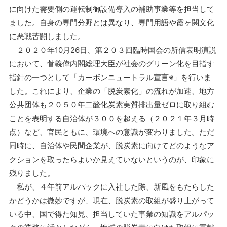
に向けた需要側の運転制御設備導入の補助事業等を担当して
ました。自身の専門分野とは異なり、専門用語や霞ヶ関文化
に悪戦苦闘しました。
２０２０年10月26日、第２０３回臨時国会の所信表明演説
において、菅義偉内閣総理大臣が社会のグリーン化を目指す
指針の一つとして「カーボンニュートラル宣言※」を行いま
した。これにより、企業の「脱炭素化」の流れが加速、地方
公共団体も２０５０年二酸化炭素実質排出量ゼロに取り組む
ことを表明する自治体が３００を超える（２０２１年３月時
点）など、官民ともに、環境への意識が変わりました。ただ
同時に、自治体や民間企業が、脱炭素に向けてどのようなア
クションを取ったらよいか見えていないというのが、印象に
残りました。
私が、４年前アルパックに入社した際、新風をもたらした
かどうかは微妙ですが、現在、脱炭素の取組が盛り上がって
いる中、国で得た知見、担当していた事業の知識をアルパッ