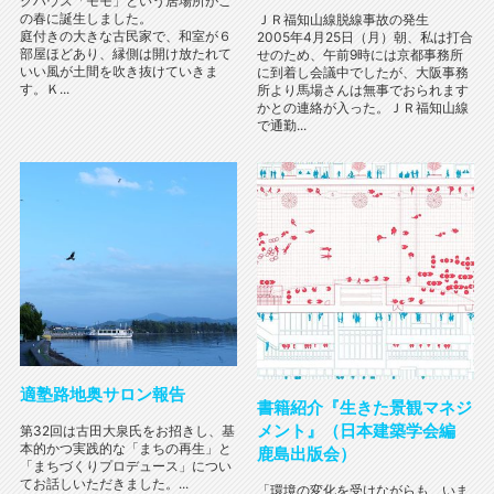
クハウス「モモ」という居場所がこ
の春に誕生しました。
ＪＲ福知山線脱線事故の発生
庭付きの大きな古民家で、和室が６
2005年4月25日（月）朝、私は打合
部屋ほどあり、縁側は開け放たれて
せのため、午前9時には京都事務所
いい風が土間を吹き抜けていきま
に到着し会議中でしたが、大阪事務
す。Ｋ...
所より馬場さんは無事でおられます
かとの連絡が入った。ＪＲ福知山線
で通勤...
適塾路地奥サロン報告
書籍紹介『生きた景観マネジ
メント』（日本建築学会編
第32回は古田大泉氏をお招きし、基
本的かつ実践的な「まちの再生」と
鹿島出版会）
「まちづくりプロデュース」につい
てお話しいただきました。...
「環境の変化を受けながらも、いま