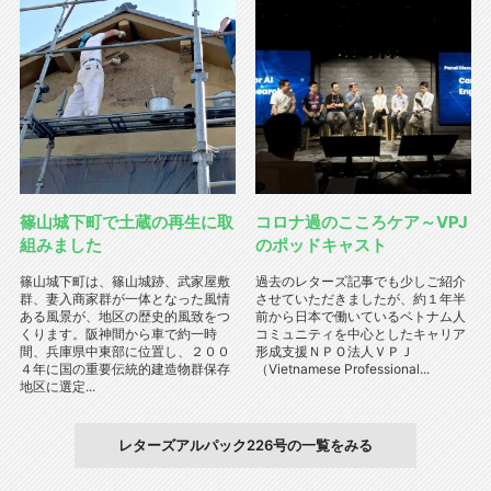
篠山城下町で土蔵の再生に取
コロナ過のこころケア～VPJ
組みました
のポッドキャスト
篠山城下町は、篠山城跡、武家屋敷
過去のレターズ記事でも少しご紹介
群、妻入商家群が一体となった風情
させていただきましたが、約１年半
ある風景が、地区の歴史的風致をつ
前から日本で働いているベトナム人
くります。阪神間から車で約一時
コミュニティを中心としたキャリア
間、兵庫県中東部に位置し、２００
形成支援ＮＰＯ法人ＶＰＪ
４年に国の重要伝統的建造物群保存
（Vietnamese Professional...
地区に選定...
レターズアルパック226号の一覧をみる