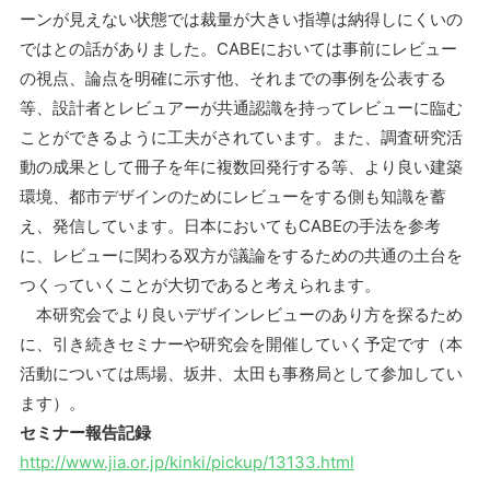
ーンが見えない状態では裁量が大きい指導は納得しにくいの
ではとの話がありました。CABEにおいては事前にレビュー
の視点、論点を明確に示す他、それまでの事例を公表する
等、設計者とレビュアーが共通認識を持ってレビューに臨む
ことができるように工夫がされています。また、調査研究活
動の成果として冊子を年に複数回発行する等、より良い建築
環境、都市デザインのためにレビューをする側も知識を蓄
え、発信しています。日本においてもCABEの手法を参考
に、レビューに関わる双方が議論をするための共通の土台を
つくっていくことが大切であると考えられます。
本研究会でより良いデザインレビューのあり方を探るため
に、引き続きセミナーや研究会を開催していく予定です（本
活動については馬場、坂井、太田も事務局として参加してい
ます）。
セミナー報告記録
http://www.jia.or.jp/kinki/pickup/13133.html