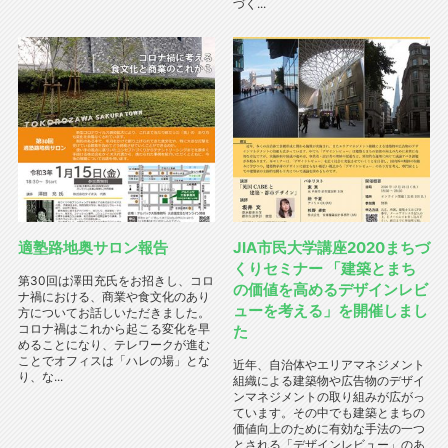
づく...
適塾路地奥サロン報告
JIA市民大学講座2020まちづ
くりセミナー 「建築とまち
第30回は澤田充氏をお招きし、コロ
の価値を高めるデザインレビ
ナ禍における、商業や食文化のあり
ューを考える」を開催しまし
方についてお話しいただきました。
コロナ禍はこれから起こる変化を早
た
めることになり、テレワークが進む
ことでオフィスは「ハレの場」とな
近年、自治体やエリアマネジメント
り、な...
組織による建築物や広告物のデザイ
ンマネジメントの取り組みが広がっ
ています。その中でも建築とまちの
価値向上のために有効な手法の一つ
とされる「デザインレビュー」のあ