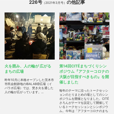
226号
の他記事
（2021年3月号）
火を囲み、人の輪が 広がる
第14回CITÉまちづくりシン
まちの広場
ポジウム『アフターコロナの
大阪が目指すべきもの』を開
昨年10月に本格オープンした茨木市
催しました
市民会館跡地のIBALAB@広場（イ
バラボ広場）では、焚き火を通した
毎年のテーマに沿ったトークセッシ
人の輪が広がっています。...
ョンのとりまとめの場としてのシン
ポジウムを開催となりました。CITÉ
さろんがテーマを設定して開催して
いるトークセッションとシンポジウ
ム。今年は「アフターコロナのまち