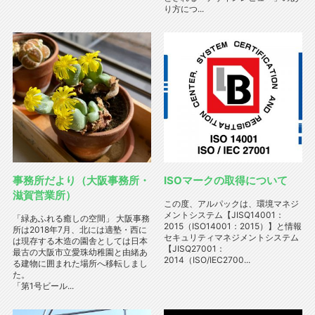
り方につ...
事務所だより（大阪事務所・
ISOマークの取得について
滋賀営業所）
この度、アルパックは、環境マネジ
メントシステム【JISQ14001：
「緑あふれる癒しの空間」 大阪事務
2015（ISO14001：2015）】と情報
所は2018年7月、北には適塾・西に
セキュリティマネジメントシステム
は現存する木造の園舎としては日本
【JISQ27001：
最古の大阪市立愛珠幼稚園と由緒あ
2014（ISO/IEC2700...
る建物に囲まれた場所へ移転しまし
た。
「第1号ビール...