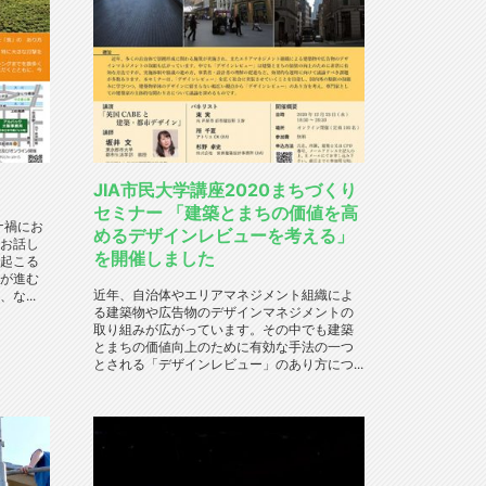
JIA市民大学講座2020まちづくり
セミナー 「建築とまちの価値を高
ナ禍にお
めるデザインレビューを考える」
お話し
を開催しました
起こる
が進む
近年、自治体やエリアマネジメント組織によ
な...
る建築物や広告物のデザインマネジメントの
取り組みが広がっています。その中でも建築
とまちの価値向上のために有効な手法の一つ
とされる「デザインレビュー」のあり方につ...