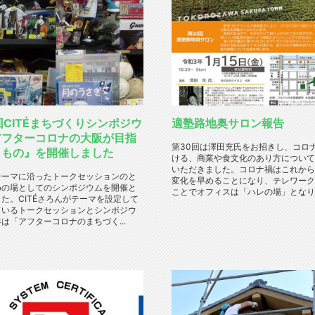
回CITÉまちづくりシンポジウ
適塾路地奥サロン報告
アフターコロナの大阪が目指
第30回は澤田充氏をお招きし、コロ
きもの』を開催しました
ける、商業や食文化のあり方について
いただきました。コロナ禍はこれから
テーマに沿ったトークセッションのと
変化を早めることになり、テレワーク
めの場としてのシンポジウムを開催と
ことでオフィスは「ハレの場」となり、
た。CITÉさろんがテーマを設定して
ているトークセッションとシンポジウ
は「アフターコロナのまちづく...