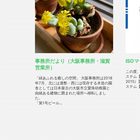
事務所だより（大阪事務所・滋賀
ISO
営業所）
この度
ステム【J
「緑あふれる癒しの空間」 大阪事務所は2018
2015
年7月、北には適塾・西には現存する木造の園
ステム【JI
舎としては日本最古の大阪市立愛珠幼稚園と
由緒ある建物に囲まれた場所へ移転しまし
た。
「第1号ビール...