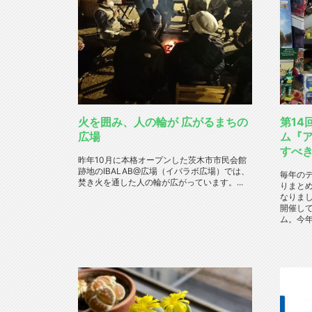
火を囲み、人の輪が 広がるまちの
第14
広場
ム『
すべ
昨年10月に本格オープンした茨木市市民会館
跡地のIBALAB@広場（イバラボ広場）では、
毎年の
焚き火を通した人の輪が広がっています。...
りまと
なりまし
開催し
ム。今年