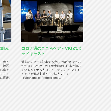
取組み
コロナ過のこころケア～VPJ のポ
ッドキャスト
、妻入
過去のレターズ記事でも少しご紹介させてい
、地区
ただきましたが、約１年半前から日本で働い
ら車で
ているベトナム人コミュニティを中心とした
００４
キャリア形成支援ＮＰＯ法人ＶＰＪ
選定...
（Vietnamese Professional...