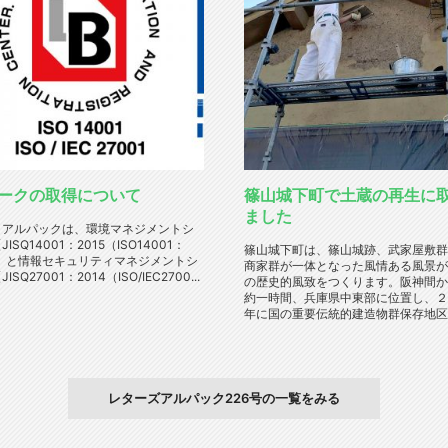
マークの取得について
篠山城下町で土蔵の再生に
ました
、アルパックは、環境マネジメントシ
ISQ14001：2015（ISO14001：
篠山城下町は、篠山城跡、武家屋敷群
）】と情報セキュリティマネジメントシ
商家群が一体となった風情ある風景が
SQ27001：2014（ISO/IEC2700...
の歴史的風致をつくります。阪神間か
約一時間、兵庫県中東部に位置し、２
年に国の重要伝統的建造物群保存地区に
レターズアルパック226号の一覧をみる