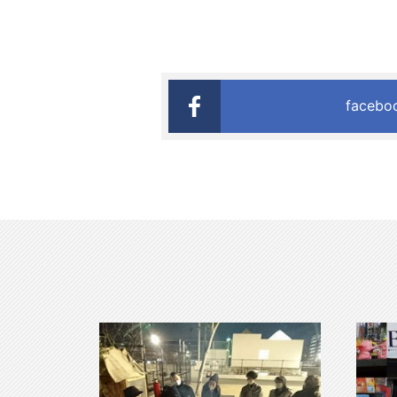
faceb