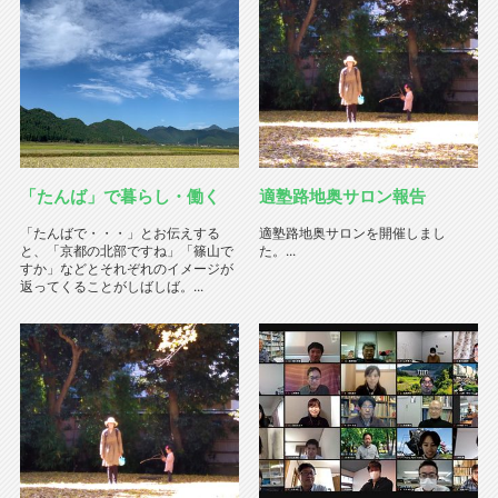
「たんば」で暮らし・働く
適塾路地奥サロン報告
「たんばで・・・」とお伝えする
適塾路地奥サロンを開催しまし
と、「京都の北部ですね」「篠山で
た。...
すか」などとそれぞれのイメージが
返ってくることがしばしば。...