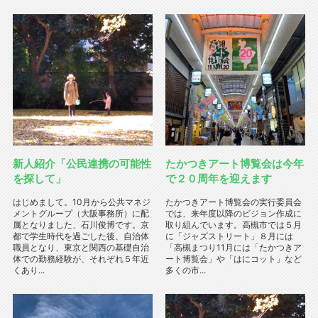
新人紹介「公民連携の可能性
たかつきアート博覧会は今年
を探して」
で２０周年を迎えます
はじめまして。10月から公共マネジ
たかつきアート博覧会の実行委員会
メントグループ（大阪事務所）に配
では、来年度以降のビジョン作成に
属となりました、石川俊博です。京
取り組んでいます。高槻市では５月
都で学生時代を過ごした後、自治体
に「ジャズストリート」８月には
職員となり、東京と関西の基礎自治
「高槻まつり11月には「たかつきア
体での勤務経験が、それぞれ５年近
ート博覧会」や「はにコット」など
くあり...
多くの市...