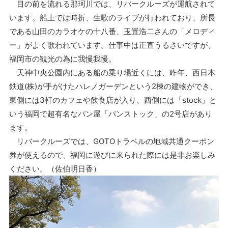
目の前を流れる那珂川では、リバークルーズが運航されて
います。船上では時折、生歌のライブが行われており、所長
である山田のカラオケの十八番、玉置浩二さんの「メロディ
ー」がよく歌われています。仕事中は正直うるさいですが、
福岡市の観光の為に我慢我慢。
天神中央公園内にある船の乗り場近くには、昨年、西日本
鉄道(株)が手がけたハレノガーデンという2棟の建物ができ、
東側には3軒のカフェや飲食店が入り、西側には「stock」と
いう福岡で超有名なパン屋「パンストック」の2号店があり
ます。
リバークルーズでは、GOTOトラベルの地域共通クーポン
券が使えるので、福岡に遊びに来られた際には是非お楽しみ
ください。（佐伯明日香）