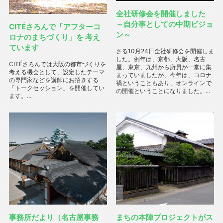
全社研修会を開催しました
～自分事としての中期ビジョ
CITÉさろんで「アフターコ
ン～
ロナのまちづくり」を 考え
ています
さる10月24日全社研修会を開催しま
した。例年は、京都、大阪、名古
CITÉさろんでは大阪の都市づくりを
屋、東京、九州から所員が一堂に集
考える機会として、設定したテーマ
まっていましたが、今年は、コロナ
の専門家などを講師にお招きする
禍ということもあり、オンラインで
「トークセッション」を開催してい
の開催ということになりました。...
ます。...
事務所だより（名古屋事務
まちの本陣プロジェクトがス