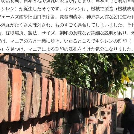
明治初期、日本各地で煉瓦の製造がはじまり、岸和田でも明治５
キシレン）が誕生したそうです。キシレンは、機械で製造（機械成
ジェームズ館や旧山口県庁舎、琵琶湖疏水、神戸異人館などに使わ
る煉瓦がたくさん陳列され、ものすごく興奮してしまいました。そ
物、採取場所、製法、サイズ、刻印の意味など詳細な説明があり、
では、マニアの方と一緒に歩き、いたるところでキシレンの刻印（
る）を見つけ、マニアによる刻印の洗礼をうけた気分になりました