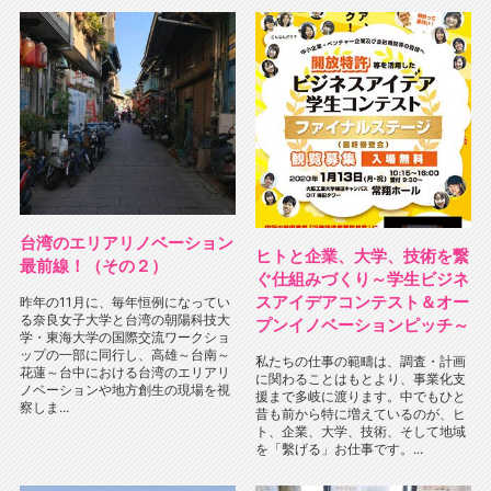
台湾のエリアリノベーション
ヒトと企業、大学、技術を繋
最前線！（その２）
ぐ仕組みづくり～学生ビジネ
スアイデアコンテスト＆オー
昨年の11月に、毎年恒例になってい
る奈良女子大学と台湾の朝陽科技大
プンイノベーションピッチ～
学・東海大学の国際交流ワークショ
ップの一部に同行し、高雄～台南～
私たちの仕事の範疇は、調査・計画
花蓮～台中における台湾のエリアリ
に関わることはもとより、事業化支
ノベーションや地方創生の現場を視
援まで多岐に渡ります。中でもひと
察しま...
昔も前から特に増えているのが、ヒ
ト、企業、大学、技術、そして地域
を「繫げる」お仕事です。...