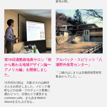
家等が関...
第19回適塾路地奥サロン「街
アルパック・スピリッツ「八
から教わる地域デザイン論〜
瀬野外保育センター」
アメリカ編」を開催しまし
「ご縁のはじまりは京都府保育研究
た。
集会からでした」...
12月6日の回は、大阪ガスの山納洋
さんをお招きしました。メビック扇
町などの企画・プロデュース業務に
携わりつつ、日替わりで運営する
common cafe、まち歩きWalkin’
Aboutを立ち上げるな...