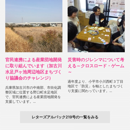
官民連携による産業団地開発
災害時のジレンマについて考
に取り組んでいます（加古川
える～クロスロード・ゲーム
水足戸ヶ池周辺地区まちづく
～
り協議会のチャレンジ）
過年度より、小平市小川西町３丁目
地区で「防災」を軸としたまちづく
兵庫県加古川市の中南部、市街化調
り支援に関わっています。...
整区域に位置する野口町水足地区
で、官民連携による産業団地開発を
支援しています。...
レターズアルパック219号の一覧をみる