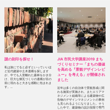
謎の刻印を探せ！
JIA 市民大学講座2019 まち
づくりセミナー「まちの価値
私は旅にでると必ずといっていいほ
を⾼める『景観デザインレビ
ど近代建築や土木遺構を探します
ュー』を考える」が開催され
が、中でも人里離れた森林をかき分
け、巨大な煉瓦づくりの遺構が目の
ました
前に現れると大きな感動に包まれま
す。...
近年は多くの自治体で景観形成に関
わる施策が実施され、またエリアマ
ネジメント組織等による建築物や広
告物のデザインマネジメントの事例
も見られるようになりました。そう
した中で、建築物の設計段階で専門