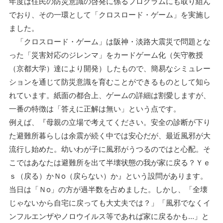
年度は住民の防災意識の啓発に係るプログラムにも取り組ん
でおり、その一環として「クロスロード・ゲーム」を実施し
ました。
「クロスロード・ゲーム」は阪神・淡路大震災で問題とな
った「災害対応のジレンマ」をカードゲーム化（矢守教授
（京都大学）達により開発）したもので、簡易なシミュレー
ションを通じて防災意識を育むことができるものとして知ら
れています。紙面の都合上、ゲームの詳細は割愛しますが、
一番の特徴は「答えに正解は無い」という点です。
例えば、『母親の立場で考えてください。安全の診断が下り
た避難所暮らしは余震が続く中では安心だが、最近風邪が大
流行し始めた。幼いわが子に風邪がうつるのではと心配。そ
こではあなたは避難所を出て半壊状態の我が家に戻る？Ｙｅ
ｓ（戻る）かＮo（戻らない）か』という設問があります。
当日は「Ｎo」の方が過半数を占めました。しかし、「全壊
じゃないから自宅に戻っても大丈夫では？」「風邪でなくイ
ンフルエンザやノロウイルス等であれば家に戻るかも…」と