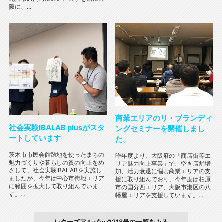
阪に、...
商業エリアのリ・ブランディ
社会実験IBALAB plusがスタ
ングセミナーを開催しまし
ートしています
た。
茨木市市民会館跡地を使ったまちの
昨年度より、大阪府の「商店街等エ
魅力づくりや暮らしの質の向上をめ
リア魅力向上事業」で、空き店舗増
ざして、社会実験IBALABを実施し
加、活力衰退に悩む商業エリアの支
ましたが、今年は中心市街地エリア
援に取り組んでおり、今年度は柏原
に範囲を拡大して取り組んでいま
市の国分西エリア、大阪市港区の八
す。...
幡屋エリアを支援しています。...
レターズアルパック218号の一覧をみる