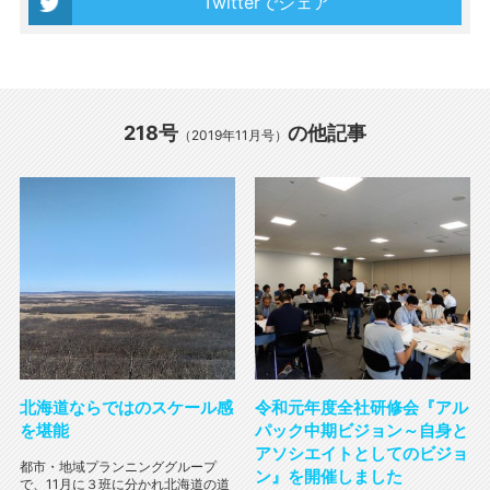
Twitterでシェア
218号
の他記事
（2019年11月号）
北海道ならではのスケール感
令和元年度全社研修会『アル
を堪能
パック中期ビジョン～自身と
アソシエイトとしてのビジョ
都市・地域プランニンググループ
ン』を開催しました
で、11月に３班に分かれ北海道の道