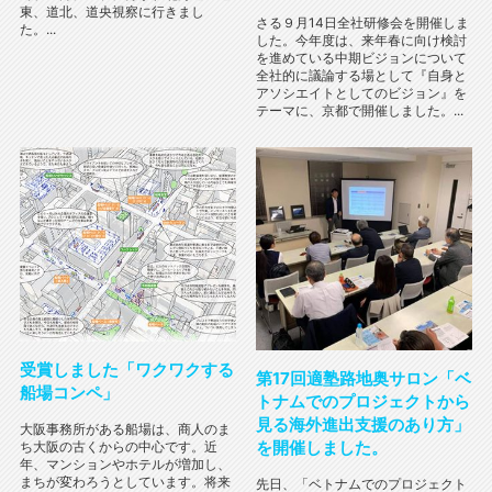
東、道北、道央視察に行きまし
さる９月14日全社研修会を開催しま
た。...
した。今年度は、来年春に向け検討
を進めている中期ビジョンについて
全社的に議論する場として『自身と
アソシエイトとしてのビジョン』を
テーマに、京都で開催しました。...
受賞しました「ワクワクする
第17回適塾路地奥サロン「ベ
船場コンペ」
トナムでのプロジェクトから
見る海外進出支援のあり方」
大阪事務所がある船場は、商人のま
を開催しました。
ち大阪の古くからの中心です。近
年、マンションやホテルが増加し、
まちが変わろうとしています。将来
先日、「ベトナムでのプロジェクト