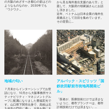
の大阪のめざすべき都心の姿はどの
から見る海外進出支援のあり方」と
ようなものなのか、2030年でも
題して、大阪府の領家誠さんにお話
「ワクワク...
し頂きました。
近年、ベトナムは日本企業の海外生
産拠点として注目を集めています。
その背景に...
地域の匂い
アルパック・スピリッツ「国
鉄吹田駅前市街地再開発ビ
７月末からインターンシップでお世
ル」
話になり、10月から大阪事務所サス
ティナビリティ・マネジメントグル
「医者が、医療技術だけでは済まな
ープに配属になりました豊福宏光で
いように、都市プランナーは、都市
す。山口県下関市出身で、高校は北
計画技術だけでは済まない」...
九州市の門司に通い、大学を期に大