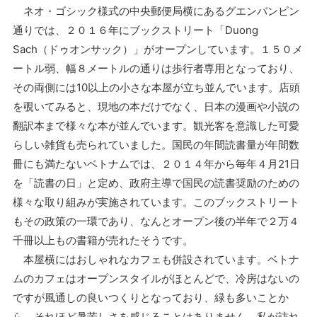
ネオ・ゴシック様式の中央郵便局横にあるグエンバンビン
通りでは、２０１６年にブックストリート「Duong
Sach（ドゥオンサック）」がオープンしています。１５０メ
ートル弱、幅８メートルの通りは歩行者専用となっており、
その両側には10以上の小さな本屋が立ち並んでいます。店頭
を覗いてみると、現地の本だけでなく、日本の漫画や小説の
翻訳本まで様々な本が並んでいます。観光客を意識した可愛
らしい雑貨も売られていました。国民の年間読書量が年間数
冊にも満たないベトナムでは、２０１４年から毎年４月21日
を「読書の日」と定め、政府主導で国民の読書奨励のための
様々な取り組みが実施されています。このブックストリート
もその政策の一環であり、なんとオープン後の半年で２万４
千冊以上もの書籍が売れたそうです。
本屋横にはおしゃれなカフェも併設されています。ベトナ
ムのカフェはオープンスタイルがほとんどで、冷房はないの
ですが風通しの良いつくりとなっており、緑も多いことか
ら、それほど暑苦しさを感じることはありません。私が訪れ