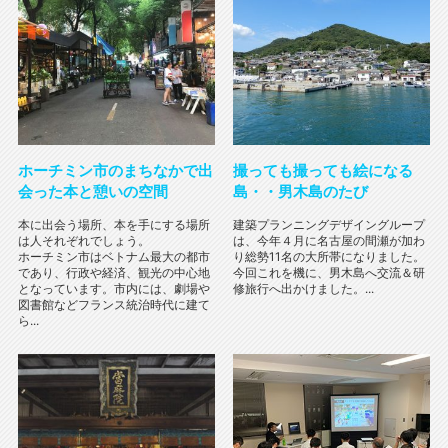
ホーチミン市のまちなかで出
撮っても撮っても絵になる
会った本と憩いの空間
島・・男木島のたび
本に出会う場所、本を手にする場所
建築プランニングデザイングループ
は人それぞれでしょう。
は、今年４月に名古屋の間瀬が加わ
ホーチミン市はベトナム最大の都市
り総勢11名の大所帯になりました。
であり、行政や経済、観光の中心地
今回これを機に、男木島へ交流＆研
となっています。市内には、劇場や
修旅行へ出かけました。...
図書館などフランス統治時代に建て
ら...