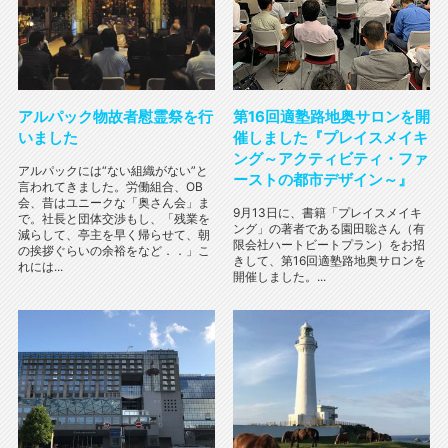
アルパック物故者慰霊祭を行
第16回適塾路地奥サロンを開
いました
催しました『プレイスメイキ
ング～アクティビティ・ファ
アルパックには“ない組織がない”と
ーストの都市デザイン～』
言われてきました。労働組合、OB
会、昔はユニークな「奥さん会」ま
9月13日に、書籍「プレイスメイキ
で。社長と団体交渉もし、「残業を
ング」の著者である園田聡さん（有
減らして、亭主を早く帰らせて、朝
限会社ハートビートプラン）をお招
の挨拶ぐらいの余裕をなど．．」こ
きして、第16回適塾路地奥サロンを
れには...
開催しました。...