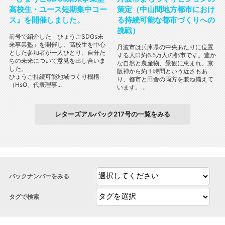
高校生・ユース短期集中コー
策定（中山間地方都市におけ
ス』を開催しました。
る持続可能な都市づくりへの
挑戦）
前号で紹介した「ひょうごSDGs未
来事業塾」を開催し、高校生を中心
丹波市は兵庫県の中央あたりに位置
とした参加者が一人ひとり、自分た
する人口約6.5万人の都市です。豊か
ちの未来について意見を出し合いま
な自然と農産物、景観に恵まれ、京
した。
阪神から約１時間という近さもあ
ひょうご持続可能地域づくり機構
り、都市と田舎の両方を兼ね備えて
（HsO、代表理事...
います。...
レターズアルパック217号の一覧をみる
バックナンバーをみる
タグで検索