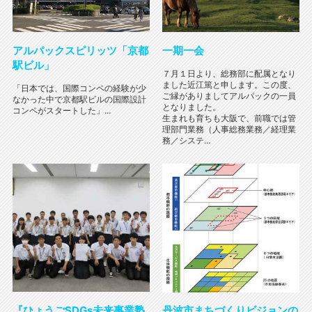
アルパックスピリッツ「京都
一期一会
駅ビル」
７月１日より、総務部に配属となり
ました近江篤と申します。この度、
「日本では、国際コンペの経験が少
ご縁がありましてアルパックの一員
なかった中で京都駅ビルの国際設計
となりました。
コンペがスタートした」...
生まれも育ちも大阪で、前職では管
理部門業務（人事総務業務／経理業
務／システ...
『ひょうごSDGs未来事業塾
丹波市まちづくりビジョンの