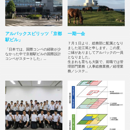
アルパックスピリッツ「京都
一期一会
駅ビル」
７月１日より、総務部に配属となり
ました近江篤と申します。この度、
「日本では、国際コンペの経験が少
ご縁がありましてアルパックの一員
なかった中で京都駅ビルの国際設計
となりました。
コンペがスタートした」...
生まれも育ちも大阪で、前職では管
理部門業務（人事総務業務／経理業
務／システ...