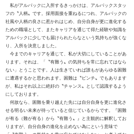
私がアルパックに入所するきっかけは、アルパックスタッ
フの〝人柄〟です。採用面接を重ねるにつれ、アルパックの
社風や人柄の良さに惹かれはじめ、自分自身が更に進化する
ための職場として、またキャリアを通じて得た経験や知識を
アルパックに少しでも届けられたらなという気持ちが強くな
り、入所を決意しました。
今までのキャリアを通じて、私が大切にしていることがあ
ります。それは、「〝有難う〟の気持ちを常に忘れてはなら
ない」とうことです。人は生きていれば誰もがあらゆる困難
に遭遇するかと思われます。困難は〝ピンチ〟でもあります
が、私はそれ以上に絶好の〝チャンス〟として認識するよう
にしております。
何故なら、困難を乗り越えた先には自分自身を更に進化さ
せる明るい未来が待っていると信じているからです。『困難
が有る（難が有る）から〝有難う〟』と主観的に解釈してお
りますが、自分自身の進化を止めない為にという意味で