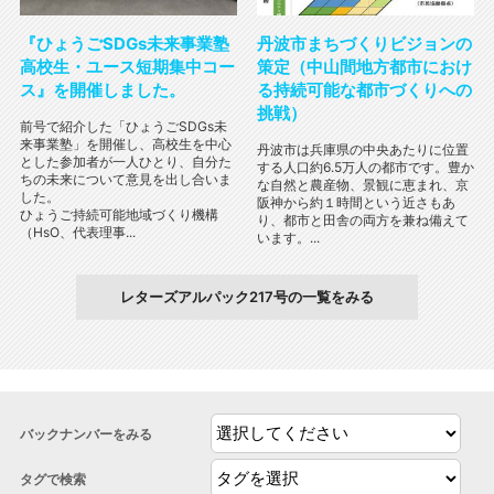
『ひょうごSDGs未来事業塾
丹波市まちづくりビジョンの
高校生・ユース短期集中コー
策定（中山間地方都市におけ
ス』を開催しました。
る持続可能な都市づくりへの
挑戦）
前号で紹介した「ひょうごSDGs未
来事業塾」を開催し、高校生を中心
丹波市は兵庫県の中央あたりに位置
とした参加者が一人ひとり、自分た
する人口約6.5万人の都市です。豊か
ちの未来について意見を出し合いま
な自然と農産物、景観に恵まれ、京
した。
阪神から約１時間という近さもあ
ひょうご持続可能地域づくり機構
り、都市と田舎の両方を兼ね備えて
（HsO、代表理事...
います。...
レターズアルパック217号の一覧をみる
バックナンバーをみる
タグで検索