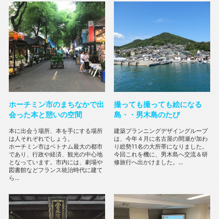
ホーチミン市のまちなかで出
撮っても撮っても絵になる
会った本と憩いの空間
島・・男木島のたび
本に出会う場所、本を手にする場所
建築プランニングデザイングループ
は人それぞれでしょう。
は、今年４月に名古屋の間瀬が加わ
ホーチミン市はベトナム最大の都市
り総勢11名の大所帯になりました。
であり、行政や経済、観光の中心地
今回これを機に、男木島へ交流＆研
となっています。市内には、劇場や
修旅行へ出かけました。...
図書館などフランス統治時代に建て
ら...