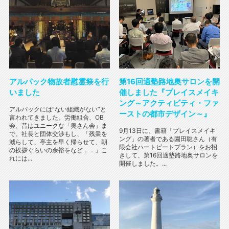
アルパック物故者慰霊祭を行
第16回適塾路地奥サロンを開
いました
催しました『プレイスメイキ
ング～アクティビティ・ファ
アルパックには“ない組織がない”と
ーストの都市デザイン～』
言われてきました。労働組合、OB
会、昔はユニークな「奥さん会」ま
9月13日に、書籍「プレイスメイキ
で。社長と団体交渉もし、「残業を
ング」の著者である園田聡さん（有
減らして、亭主を早く帰らせて、朝
限会社ハートビートプラン）をお招
の挨拶ぐらいの余裕をなど．．」こ
きして、第16回適塾路地奥サロンを
れには...
開催しました。...