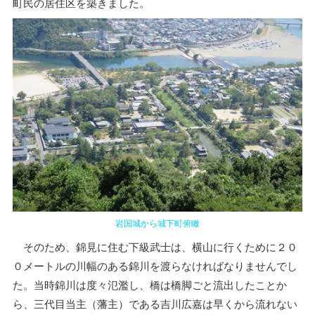
町民の居住区を築きました。
岩国城から城下町俯瞰
そのため、錦見に住む下級武士は、横山に行くために２０
０メートルの川幅のある錦川を渡らなければなりませんでし
た。当時錦川は度々氾濫し、橋は橋脚ごと流出したことか
ら、三代目当主（藩主）である吉川広嘉は早くから流れない