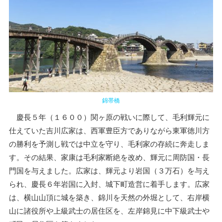
錦帯橋
慶長５年（１６００）関ヶ原の戦いに際して、毛利輝元に
仕えていた吉川広家は、西軍豊臣方でありながら東軍徳川方
の勝利を予測し戦では中立を守り、毛利家の存続に奔走しま
す。その結果、家康は毛利家断絶を改め、輝元に周防国・長
門国を与えました。広家は、輝元より岩国（３万石）を与え
られ、慶長６年岩国に入封、城下町造営に着手します。広家
は、横山山頂に城を築き、錦川を天然の外堀として、右岸横
山に諸役所や上級武士の居住区を、左岸錦見に中下級武士や