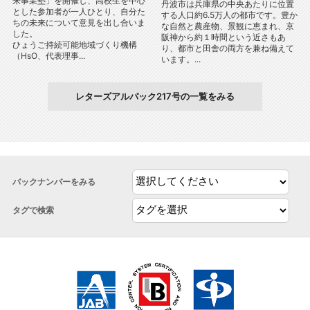
来事業塾」を開催し、高校生を中心
丹波市は兵庫県の中央あたりに位置
とした参加者が一人ひとり、自分た
する人口約6.5万人の都市です。豊か
ちの未来について意見を出し合いま
な自然と農産物、景観に恵まれ、京
した。
阪神から約１時間という近さもあ
ひょうご持続可能地域づくり機構
り、都市と田舎の両方を兼ね備えて
（HsO、代表理事...
います。...
レターズアルパック217号の一覧をみる
バックナンバーをみる
タグで検索