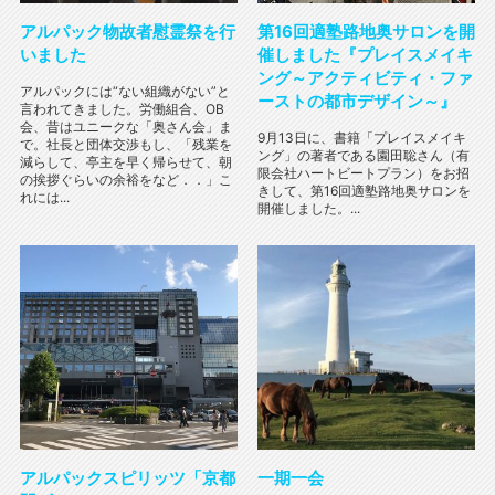
アルパック物故者慰霊祭を行
第16回適塾路地奥サロンを開
いました
催しました『プレイスメイキ
ング～アクティビティ・ファ
アルパックには“ない組織がない”と
ーストの都市デザイン～』
言われてきました。労働組合、OB
会、昔はユニークな「奥さん会」ま
9月13日に、書籍「プレイスメイキ
で。社長と団体交渉もし、「残業を
ング」の著者である園田聡さん（有
減らして、亭主を早く帰らせて、朝
限会社ハートビートプラン）をお招
の挨拶ぐらいの余裕をなど．．」こ
きして、第16回適塾路地奥サロンを
れには...
開催しました。...
アルパックスピリッツ「京都
一期一会