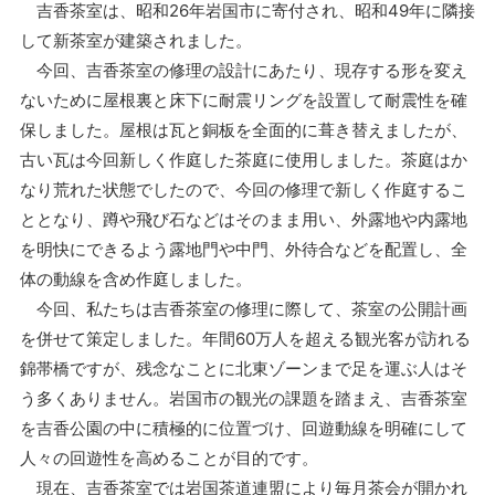
吉香茶室は、昭和26年岩国市に寄付され、昭和49年に隣接
して新茶室が建築されました。
今回、吉香茶室の修理の設計にあたり、現存する形を変え
ないために屋根裏と床下に耐震リングを設置して耐震性を確
保しました。屋根は瓦と銅板を全面的に葺き替えましたが、
古い瓦は今回新しく作庭した茶庭に使用しました。茶庭はか
なり荒れた状態でしたので、今回の修理で新しく作庭するこ
ととなり、蹲や飛び石などはそのまま用い、外露地や内露地
を明快にできるよう露地門や中門、外待合などを配置し、全
体の動線を含め作庭しました。
今回、私たちは吉香茶室の修理に際して、茶室の公開計画
を併せて策定しました。年間60万人を超える観光客が訪れる
錦帯橋ですが、残念なことに北東ゾーンまで足を運ぶ人はそ
う多くありません。岩国市の観光の課題を踏まえ、吉香茶室
を吉香公園の中に積極的に位置づけ、回遊動線を明確にして
人々の回遊性を高めることが目的です。
現在、吉香茶室では岩国茶道連盟により毎月茶会が開かれ