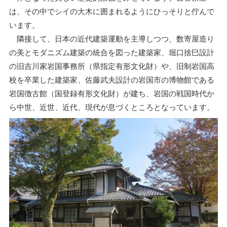
は、その中でシイの大木に囲まれるようにひっそりと佇んで
います。
隣接して、日本の近代建築運動を主導しつつ、数寄屋造り
の美とモダニズム建築の統合を図った建築家、堀口捨巳設計
の旧吉川家岩国事務所（県指定有形文化財）や、旧制岩国高
校を卒業した建築家、佐藤武夫設計の岩国市の博物館である
岩国徴古館（国登録有形文化財）が建ち、岩国の戦国時代か
ら中世、近世、近代、現代が息づくところとなっています。