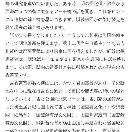
橋の研究を進めていました。ある時、明の帰化僧・独立から
西湖の５つの島に架かるアーチ橋の話を聞き、これをヒント
に５連橋の錦帯橋を思いつきます。以後何回かの架け替えを
経て現在の錦帯橋があります。
話が少々長くなりましたが、こうして吉川家は岩国の領主
として明治維新を迎えます。第十二代当主（藩主）である吉
川経幹は廃藩置県により東京に居を構えましたが、経幹の長
男経健は、明治25年（１８９２）東京から岩国に住居を移し
ます。その際、邸内の祖霊社と共に移築されたのが現在の吉
香茶室です。
吉香茶室のある横山には、かつて岩国高校があり、その跡
地を中心に現在は吉香公園として市民や観光客の憩いの場と
なっています。吉香公園の北東ゾーンは、吉川家の居館があ
った御土居と堀に囲まれて吉香神社（国重要文化財）や錦雲
閣（絵馬堂）（国登録有形文化財）、旧吉川家廐門（国登録
有形文化財）、能舞台などが横山山頂に再建された岩国城と
一体となった美しい歴史的景観をみせています。吉香茶室