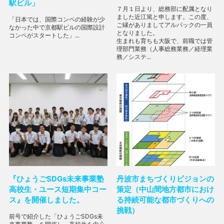
駅ビル」
７月１日より、総務部に配属となり
ました近江篤と申します。この度、
「日本では、国際コンペの経験が少
ご縁がありましてアルパックの一員
なかった中で京都駅ビルの国際設計
となりました。
コンペがスタートした」...
生まれも育ちも大阪で、前職では管
理部門業務（人事総務業務／経理業
務／システ...
『ひょうごSDGs未来事業塾
丹波市まちづくりビジョンの
高校生・ユース短期集中コー
策定（中山間地方都市におけ
ス』を開催しました。
る持続可能な都市づくりへの
挑戦）
前号で紹介した「ひょうごSDGs未