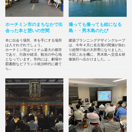
ホーチミン市のまちなかで出
撮っても撮っても絵になる
会った本と憩いの空間
島・・男木島のたび
本に出会う場所、本を手にする場所
建築プランニングデザイングループ
は人それぞれでしょう。
は、今年４月に名古屋の間瀬が加わ
ホーチミン市はベトナム最大の都市
り総勢11名の大所帯になりました。
であり、行政や経済、観光の中心地
今回これを機に、男木島へ交流＆研
となっています。市内には、劇場や
修旅行へ出かけました。...
図書館などフランス統治時代に建て
ら...