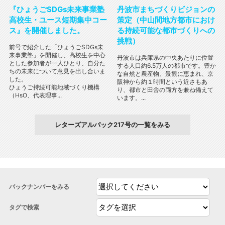
『ひょうごSDGs未来事業塾
丹波市まちづくりビジョンの
高校生・ユース短期集中コー
策定（中山間地方都市におけ
ス』を開催しました。
る持続可能な都市づくりへの
挑戦）
前号で紹介した「ひょうごSDGs未
来事業塾」を開催し、高校生を中心
丹波市は兵庫県の中央あたりに位置
とした参加者が一人ひとり、自分た
する人口約6.5万人の都市です。豊か
ちの未来について意見を出し合いま
な自然と農産物、景観に恵まれ、京
した。
阪神から約１時間という近さもあ
ひょうご持続可能地域づくり機構
り、都市と田舎の両方を兼ね備えて
（HsO、代表理事...
います。...
レターズアルパック217号の一覧をみる
バックナンバーをみる
タグで検索