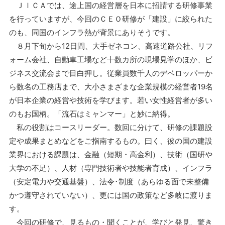
ＪＩＣＡでは、途上国の経営層を日本に招請する研修事業
を行っていますが、今回のＣＥＯ研修が「建設」に絞られた
のも、同国のインフラ熱が背景にありそうです。
８月下旬から12日間、大手ゼネコン、高速道路公社、リフ
ォーム会社、自動車工場など十数カ所の現場見学のほか、ビ
ジネス交流会まで目白押し。従業員数千人のデベロッパーか
ら数名の工務店まで、大小さまざまな企業規模の経営者19名
が日本企業の経営や技術を学びます。若い女性経営者が多い
のもお国柄。「流石はミャンマー」と妙に納得。
私の役割はコースリーダー。数回に分けて、研修の課題設
定や成果まとめなどをご指南するもの。曰く、彼の国の建設
業界における課題は、金融（短期・高金利）、技術（国研や
大学の不足）、人材（専門技術者や技能者育成）、インフラ
（安定電力や交通基盤）、法令･制度（あらゆる面で未整備
かつ遵守されていない）、更には国の政策など多岐に渡りま
す。
今回の研修で、見るもの・聞くことが、学びと発見、驚き