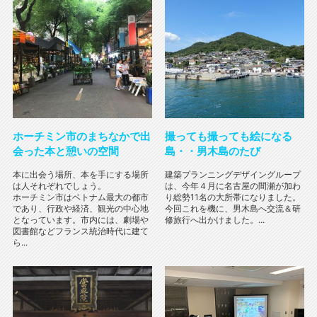
ホーチミン市のまちなかで出
撮っても撮っても絵になる
会った本と憩いの空間
島・・男木島のたび
本に出会う場所、本を手にする場所
建築プランニングデザイングループ
は人それぞれでしょう。
は、今年４月に名古屋の間瀬が加わ
ホーチミン市はベトナム最大の都市
り総勢11名の大所帯になりました。
であり、行政や経済、観光の中心地
今回これを機に、男木島へ交流＆研
となっています。市内には、劇場や
修旅行へ出かけました。...
図書館などフランス統治時代に建て
ら...