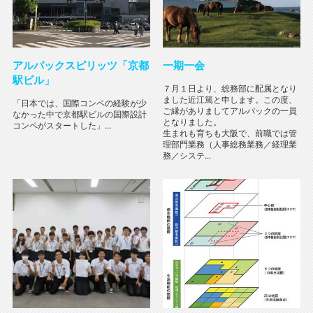
アルパックスピリッツ「京都
一期一会
駅ビル」
７月１日より、総務部に配属となり
ました近江篤と申します。この度、
「日本では、国際コンペの経験が少
ご縁がありましてアルパックの一員
なかった中で京都駅ビルの国際設計
となりました。
コンペがスタートした」...
生まれも育ちも大阪で、前職では管
理部門業務（人事総務業務／経理業
務／システ...