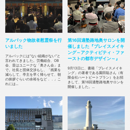
アルパック物故者慰霊祭を行
第16回適塾路地奥サロンを開
いました
催しました『プレイスメイキ
ング～アクティビティ・ファ
アルパックには“ない組織がない”と
ーストの都市デザイン～』
言われてきました。労働組合、OB
会、昔はユニークな「奥さん会」ま
9月13日に、書籍「プレイスメイキ
で。社長と団体交渉もし、「残業を
ング」の著者である園田聡さん（有
減らして、亭主を早く帰らせて、朝
限会社ハートビートプラン）をお招
の挨拶ぐらいの余裕をなど．．」こ
きして、第16回適塾路地奥サロンを
れには...
開催しました。...