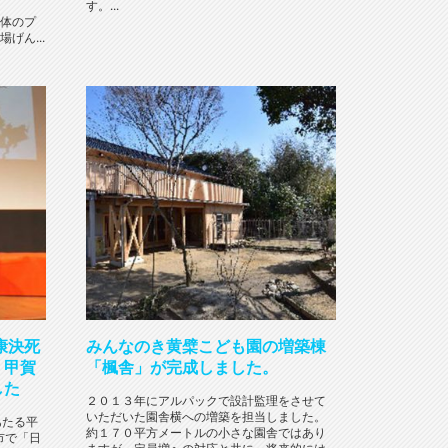
す。...
体のプ
げん...
康決死
みんなのき黄檗こども園の増築棟
・甲賀
「楓舎」が完成しました。
した
２０１３年にアルパックで設計監理をさせて
いただいた園舎横への増築を担当しました。
あたる平
約１７０平方メートルの小さな園舎ではあり
市で「日