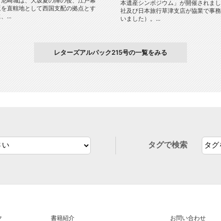
と尼崎城は、大坂夏の陣の後、江戸幕
本遺産シンポジウム」が開催されまし
坂を直轄地として西国支配の拠点とす
社及び日本旅行草津支店が協業で事務
...
いました）。...
レターズアルパック215号の一覧をみる
タグで検索
ク
書籍紹介
お問い合わせ