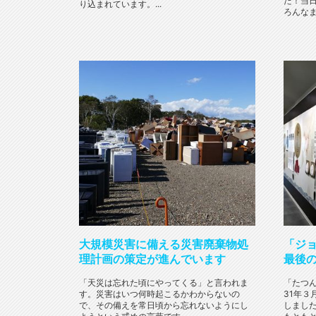
た！当
り込まれています。...
ろんなま
大規模災害に備える災害廃棄物処
「ジ
理計画の策定が進んでいます
最後
「天災は忘れた頃にやってくる」と言われま
「たつ
す。災害はいつ何時起こるかわからないの
31年３
で、その備えを常日頃から忘れないようにし
しまし