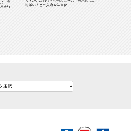
ますが、定員増への対応と共に、将来的には
た（当
地域の人との交流や学童保...
局を行