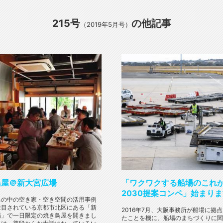
215号
の他記事
（2019年5月号）
鳥屋＠新大宮広場
「ワクワクする船場のこれ
2030提案コンペ」始まり
ちの中の空き家・空き空間の活用事例
注目されている京都市北区にある「新
2016年7月、大阪事務所が船場に拠
場」で一日限定の焼き鳥屋を開きまし
たことを機に、船場のまちづくりに関