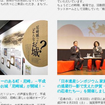
日は、普段からお世話になっているい
ていただいています。
ちの方々にご来店いただき、まちづ...
ちょうどこの時期、船場では、活動団
ラットホームとして活動していた「船場
ョーのある町・尼崎」－平成
「日本遺産シンポジウム 家
のお城「尼崎城」が開城！－
の逃避行―影で支えた伊賀
の忍者たち―」を開催しま
んだ！ジョー」の声援を受けて、平成
月29日、尼崎に新しいお城がオープン
「忍者の日」（２月22日）の翌日に
た。
成31年２月23日（土）、滋賀県甲賀