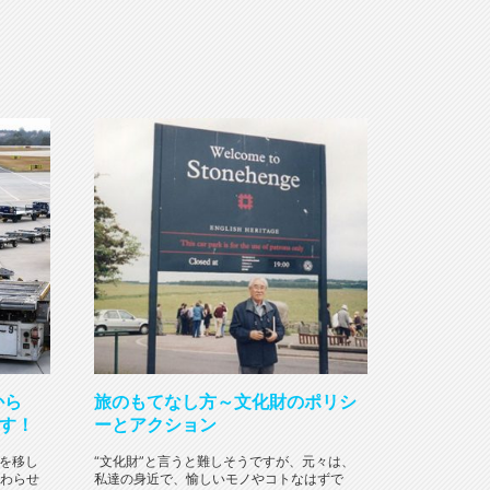
から
旅のもてなし方～文化財のポリシ
ます！
ーとアクション
点を移し
“文化財”と言うと難しそうですが、元々は、
わらせ
私達の身近で、愉しいモノやコトなはずで