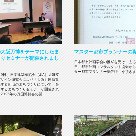
の大阪万博をテーマにしたま
マスター都市プランナーの
くりセミナーが開催されまし
日本都市計画学会の推挙を受け、去る
日、都市計画コンサルタント協会から
ター都市プランナー就任証」を頂きまし
月9日、日本建築家協会（JIA）近畿支
デザイン研究会により「大阪万国博覧
係する新旧のまちづくりについて」を
とするまちづくりセミナーが開催され
2025年の万国博覧会の開...