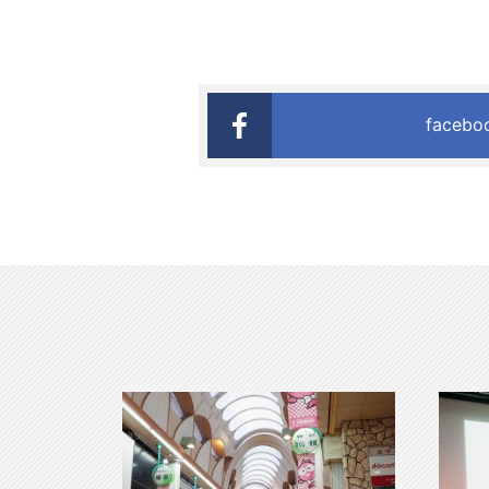
faceb