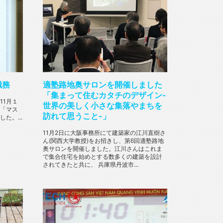
職務
適塾路地奥サロンを開催しました
「集まって住むカタチのデザイン-
11月１
世界の美しく小さな集落やまちを
「マス
訪れて思うこと-」
た。...
11月2日に大阪事務所にて建築家の江川直樹さ
ん(関西大学教授)をお招きし、第6回適塾路地
奥サロンを開催しました。江川さんはこれま
で集合住宅を始めとする数多くの建築を設計
されてきたと共に、 兵庫県丹波市...