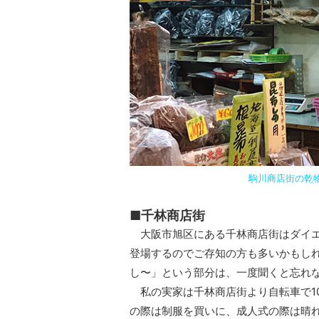
駒川商店街の乾
■千林商店街
大阪市旭区にある千林商店街はダイエ
登場するのでご存知の方も多いかもし
し〜」という部分は、一度聞くと忘れ
私の実家は千林商店街より自転車で1
の際は制服を買いに、成人式の際は晴