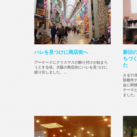
ハレを見つけに商店街へ
新旧
ちづ
アーケードにクリスマスの飾り付けが始まろ
た
うとする頃。大阪の商店街にハレを見つけに
繰り出しました。...
さる11
部都市
会に関
テーマ
ました。