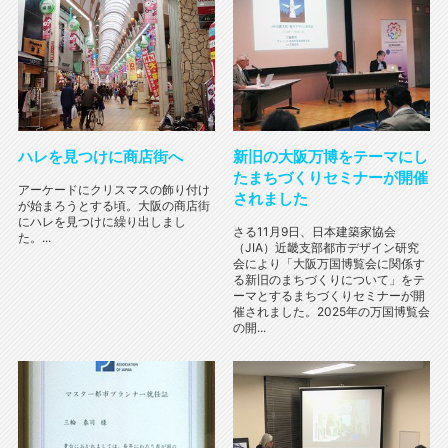
ハレを見つけに商店街へ
新旧の大阪万博をテーマにし
たまちづくりセミナーが開催
アーケードにクリスマスの飾り付け
されました
が始まろうとする頃。大阪の商店街
にハレを見つけに繰り出しまし
さる11月9日、日本建築家協会
た。...
（JIA）近畿支部都市デザイン研究
会により「大阪万国博覧会に関係す
る新旧のまちづくりについて」をテ
ーマとするまちづくりセミナーが開
催されました。2025年の万国博覧会
の開...