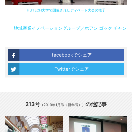
HUTECH大学で開催されたディベート大会の様子
地域産業イノベーショングループ／ホアン ゴック チャン
facebookでシェア
Twitterでシェア
213号
の他記事
（2019年1月号（新年号））