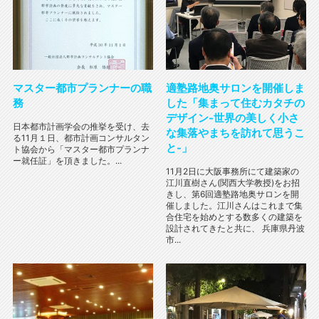
マスター都市プランナーの職
適塾路地奥サロンを開催しま
務
した「集まって住むカタチの
デザイン-世界の美しく小さ
日本都市計画学会の推挙を受け、去
な集落やまちを訪れて思うこ
る11月１日、都市計画コンサルタン
と-」
ト協会から「マスター都市プランナ
ー就任証」を頂きました。...
11月2日に大阪事務所にて建築家の
江川直樹さん(関西大学教授)をお招
きし、第6回適塾路地奥サロンを開
催しました。江川さんはこれまで集
合住宅を始めとする数多くの建築を
設計されてきたと共に、 兵庫県丹波
市...