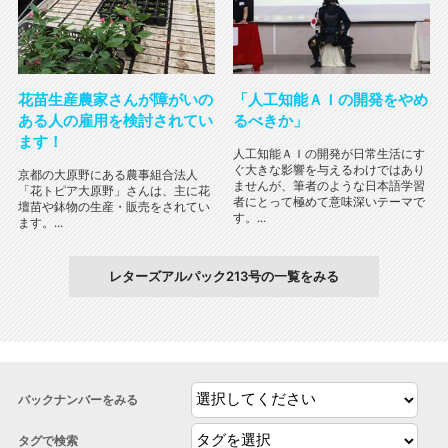
花苗生産農家さんが障がいの
「人工知能ＡＩの開発をやめ
ある人の雇用を検討されてい
るべきか」
ます！
人工知能ＡＩの開発が日常生活にす
ぐ大きな影響を与えるわけではあり
京都の大原野にある農事組合法人
ませんが、筆者のような日本語学習
「花トピア大原野」さんは、主に花
者にとって極めて意味深いテーマで
壇苗や鉢物の生産・販売をされてい
す。...
ます。...
レターズアルパック213号の一覧をみる
バックナンバーをみる
タグで検索