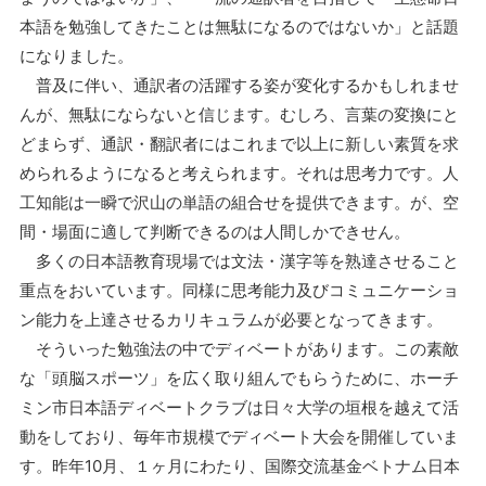
本語を勉強してきたことは無駄になるのではないか」と話題
になりました。
普及に伴い、通訳者の活躍する姿が変化するかもしれませ
んが、無駄にならないと信じます。むしろ、言葉の変換にと
どまらず、通訳・翻訳者にはこれまで以上に新しい素質を求
められるようになると考えられます。それは思考力です。人
工知能は一瞬で沢山の単語の組合せを提供できます。が、空
間・場面に適して判断できるのは人間しかできせん。
多くの日本語教育現場では文法・漢字等を熟達させること
重点をおいています。同様に思考能力及びコミュニケーショ
ン能力を上達させるカリキュラムが必要となってきます。
そういった勉強法の中でディベートがあります。この素敵
な「頭脳スポーツ」を広く取り組んでもらうために、ホーチ
ミン市日本語ディベートクラブは日々大学の垣根を越えて活
動をしており、毎年市規模でディベート大会を開催していま
す。昨年10月、１ヶ月にわたり、国際交流基金ベトナム日本