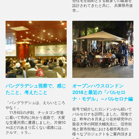
合住宅を始めとする数多くの建築を
設計されてきたと共に、 兵庫県丹波
市...
バングラデシュ視察で、感じ
オープンハウスロンドン
たこと、考えたこと
2018と最近の「バルセロ
ナ・モデル」～バルセロナ編
「バングラデシュは、えらいところ
やな！」
前号で紹介したロンドンから続いて
11月6日の夕刻、チッタゴン空港
バルセロナを訪問しました。現地で
に着いて市内に向かう道路で、大変
は、昨年の８月末より在外研究中の
な交通渋滞に遭遇しました。片側10
龍谷大学の阿部大輔先生に、旧市街
ｍほどのあまり広くない道路には、
地と新市街地における都市再生の
クルマ、トラ...
様々なプロジェクトをご案内頂きま
した。...