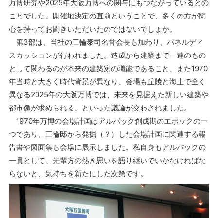
万博研究や2025年大阪万博への関与にもつながっているとの
ことでした。開催地決定の直前ということで、多くの方が関
心を持ってお聞きいただいたのではないでしょか。
第3部は、当社の三輪泰司名誉会長も加わり、パネルディ
スカッションが行われました。造成から建築まで一連のもの
として関わるのが本来の建築家の職能であること、また1970
年当時と大きく時代背景が異なり、会場も丘陵と海上で全く
異なる2025年の大阪万博では、未来を見据えた新しい建築や
都市像が求められる、といった議論が交わされました。
1970年万博の会場計画はアルパック創成期のエポックの一
つであり、三輪邸から発掘（？）した会場計画に関連する報
告書や図面集も会場に展示しました。私自身もアルパックの
一員として、先輩方の熱き思いを語り継いでいかなければな
らないと、気持ちを新たにした次第です。