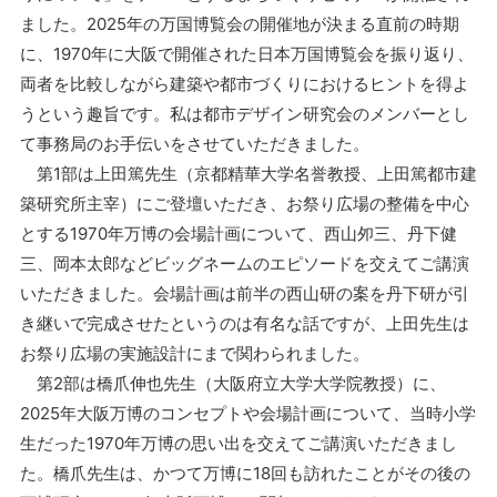
ました。2025年の万国博覧会の開催地が決まる直前の時期
に、1970年に大阪で開催された日本万国博覧会を振り返り、
両者を比較しながら建築や都市づくりにおけるヒントを得よ
うという趣旨です。私は都市デザイン研究会のメンバーとし
て事務局のお手伝いをさせていただきました。
第1部は上田篤先生（京都精華大学名誉教授、上田篤都市建
築研究所主宰）にご登壇いただき、お祭り広場の整備を中心
とする1970年万博の会場計画について、西山夘三、丹下健
三、岡本太郎などビッグネームのエピソードを交えてご講演
いただきました。会場計画は前半の西山研の案を丹下研が引
き継いで完成させたというのは有名な話ですが、上田先生は
お祭り広場の実施設計にまで関わられました。
第2部は橋爪伸也先生（大阪府立大学大学院教授）に、
2025年大阪万博のコンセプトや会場計画について、当時小学
生だった1970年万博の思い出を交えてご講演いただきまし
た。橋爪先生は、かつて万博に18回も訪れたことがその後の