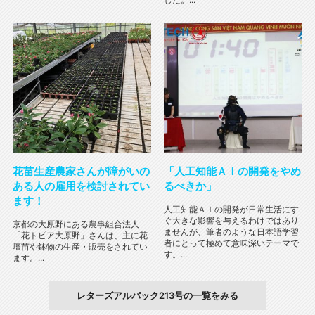
花苗生産農家さんが障がいの
「人工知能ＡＩの開発をやめ
ある人の雇用を検討されてい
るべきか」
ます！
人工知能ＡＩの開発が日常生活にす
ぐ大きな影響を与えるわけではあり
京都の大原野にある農事組合法人
ませんが、筆者のような日本語学習
「花トピア大原野」さんは、主に花
者にとって極めて意味深いテーマで
壇苗や鉢物の生産・販売をされてい
す。...
ます。...
レターズアルパック213号の一覧をみる