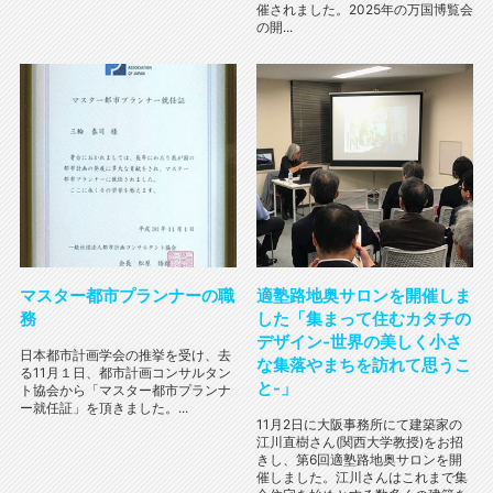
催されました。2025年の万国博覧会
の開...
マスター都市プランナーの職
適塾路地奥サロンを開催しま
務
した「集まって住むカタチの
デザイン-世界の美しく小さ
日本都市計画学会の推挙を受け、去
な集落やまちを訪れて思うこ
る11月１日、都市計画コンサルタン
と-」
ト協会から「マスター都市プランナ
ー就任証」を頂きました。...
11月2日に大阪事務所にて建築家の
江川直樹さん(関西大学教授)をお招
きし、第6回適塾路地奥サロンを開
催しました。江川さんはこれまで集