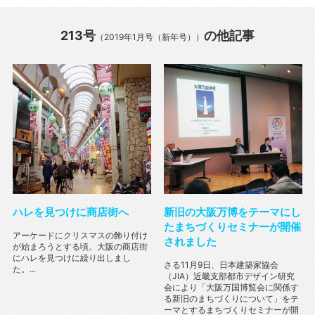
213号
の他記事
（2019年1月号（新年号））
ハレを見つけに商店街へ
新旧の大阪万博をテーマにし
たまちづくりセミナーが開催
アーケードにクリスマスの飾り付け
されました
が始まろうとする頃。大阪の商店街
にハレを見つけに繰り出しまし
さる11月9日、日本建築家協会
た。...
（JIA）近畿支部都市デザイン研究
会により「大阪万国博覧会に関係す
る新旧のまちづくりについて」をテ
ーマとするまちづくりセミナーが開