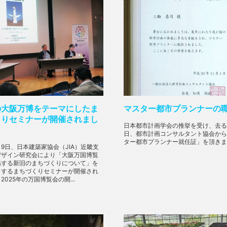
の大阪万博をテーマにしたま
マスター都市プランナーの
くりセミナーが開催されまし
日本都市計画学会の推挙を受け、去る
日、都市計画コンサルタント協会から
ター都市プランナー就任証」を頂きまし
月9日、日本建築家協会（JIA）近畿支
デザイン研究会により「大阪万国博覧
係する新旧のまちづくりについて」を
とするまちづくりセミナーが開催され
2025年の万国博覧会の開...