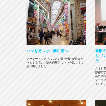
ハレを見つけに商店街へ
新旧
ちづ
アーケードにクリスマスの飾り付けが始まろ
た
うとする頃。大阪の商店街にハレを見つけに
繰り出しました。...
さる11
部都市
会に関
テーマ
ました。