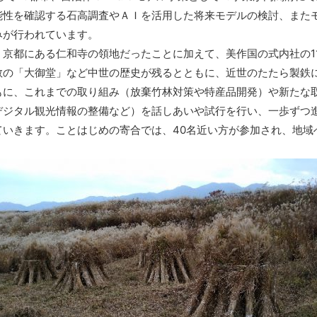
能性を確認する石高調査やＡＩを活用した将来モデルの検討、また
みが行われています。
京都にある仁和寺の領地だったことに加えて、美作国の式内社の1
教の「大御堂」など中世の歴史が残るとともに、近世のたたら製鉄
に、これまでの取り組み（放棄竹林対策や特産品開発）や新たな
デジタル観光情報の整備など）を話しあいや試行を行い、一歩ずつ
ていきます。ことはじめの寄合では、40名近い方が参加され、地域