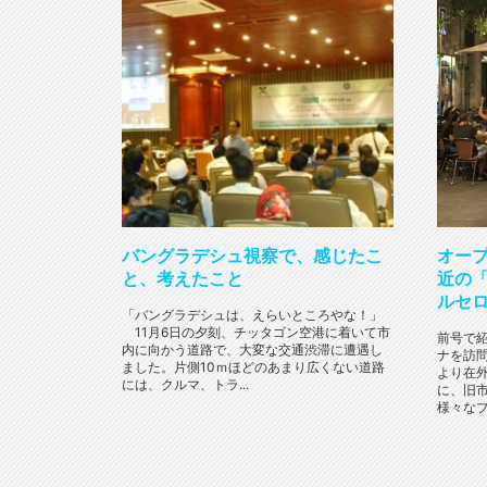
バングラデシュ視察で、感じたこ
オープ
と、考えたこと
近の
ルセ
「バングラデシュは、えらいところやな！」
11月6日の夕刻、チッタゴン空港に着いて市
前号で
内に向かう道路で、大変な交通渋滞に遭遇し
ナを訪
ました。片側10ｍほどのあまり広くない道路
より在
には、クルマ、トラ...
に、旧
様々なプ