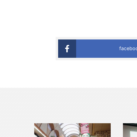
faceb