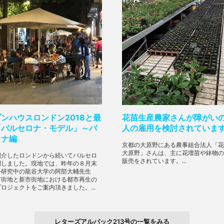
ンハウスロンドン2018と最
花苗生産農家さんが障がい
「バルセロナ・モデル」～バ
人の雇用を検討されていま
ロナ編
京都の大原野にある農事組合法人「花
大原野」さんは、主に花壇苗や鉢物の
紹介したロンドンから続いてバルセロ
販売をされています。...
問しました。現地では、昨年の８月末
外研究中の龍谷大学の阿部大輔先生
市街地と新市街地における都市再生の
ロジェクトをご案内頂きました。...
レターズアルパック213号の一覧をみる