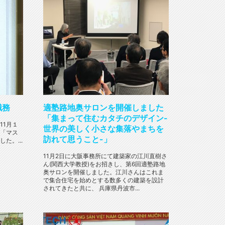
職務
適塾路地奥サロンを開催しました
「集まって住むカタチのデザイン-
11月１
世界の美しく小さな集落やまちを
「マス
訪れて思うこと-」
た。...
11月2日に大阪事務所にて建築家の江川直樹さ
ん(関西大学教授)をお招きし、第6回適塾路地
奥サロンを開催しました。江川さんはこれま
で集合住宅を始めとする数多くの建築を設計
されてきたと共に、 兵庫県丹波市...