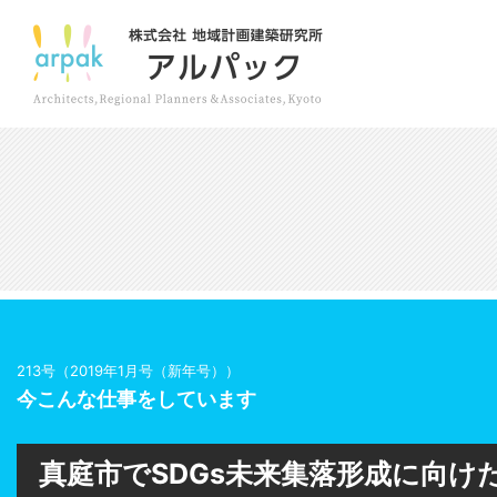
213号（2019年1月号（新年号））
今こんな仕事をしています
真庭市でSDGs未来集落形成に向け