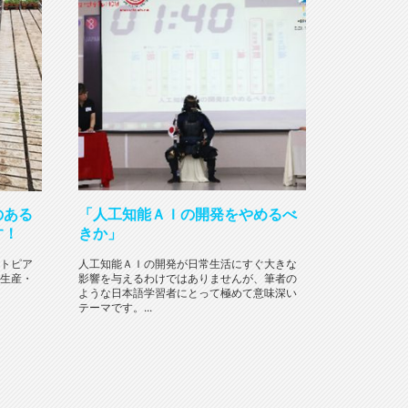
のある
「人工知能ＡＩの開発をやめるべ
す！
きか」
トピア
人工知能ＡＩの開発が日常生活にすぐ大きな
生産・
影響を与えるわけではありませんが、筆者の
ような日本語学習者にとって極めて意味深い
テーマです。...