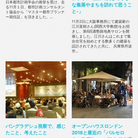
日本都市計画学会の推挙を受け、去
な集落やまちを訪れて思うこ
る11月１日、都市計画コンサルタン
と-」
ト協会から「マスター都市プランナ
ー就任証」を頂きました。...
11月2日に大阪事務所にて建築家の
江川直樹さん(関西大学教授)をお招
きし、第6回適塾路地奥サロンを開
催しました。江川さんはこれまで集
合住宅を始めとする数多くの建築を
設計されてきたと共に、 兵庫県丹波
市...
バングラデシュ視察で、感じ
オープンハウスロンドン
たこと、考えたこと
2018と最近の「バルセロ