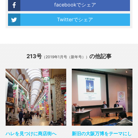
facebookでシェア
Twitterでシェア
213号
の他記事
（2019年1月号（新年号））
ハレを見つけに商店街へ
新旧の大阪万博をテーマにし