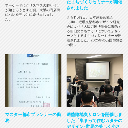
たまちづくりセミナーが開催
アーケードにクリスマスの飾り付け
されました
が始まろうとする頃。大阪の商店街
にハレを見つけに繰り出しまし
さる11月9日、日本建築家協会
た。...
（JIA）近畿支部都市デザイン研究
会により「大阪万国博覧会に関係す
る新旧のまちづくりについて」をテ
ーマとするまちづくりセミナーが開
催されました。2025年の万国博覧会
の開...
マスター都市プランナーの職
適塾路地奥サロンを開催しま
務
した「集まって住むカタチの
デザイン-世界の美しく小さ