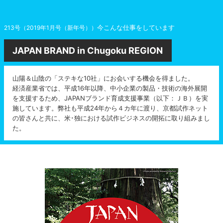
今こんな仕事をしています
213号（2019年1月号（新年号））
JAPAN BRAND in Chugoku REGION
山陽＆山陰の「ステキな10社」にお会いする機会を得ました。
経済産業省では、平成16年以降、中小企業の製品・技術の海外展開
を支援するため、JAPANブランド育成支援事業（以下：ＪＢ）を実
施しています。弊社も平成24年から４カ年に渡り、京都試作ネット
の皆さんと共に、米･独における試作ビジネスの開拓に取り組みまし
た。