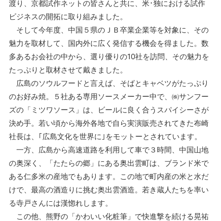
渡り、京都試作ネットの皆さんと共に、米･独における試作
ビジネスの開拓に取り組みました。
そして今年度、中国５県のＪＢ卒業企業等を対象に、その
魅力を取材して、国内外に広く発信する機会を得ました。数
多あるお会社の中から、選り優りの10社を訪問、その魅力を
たっぷりと取材させて戴きました。
広島のソウルフードと言えば、そばとキャベツがたっぷり
のお好み焼。５社ある専用ソースメーカー中で、㈱サンフー
ズの「ミツワソース」は、ビールに良く合うスパイシーさが
決め手。若い頃から海外各地で自ら実演販売されてきた布崎
社長は、｢広島文化を世界に｣をモットーとされています。
一方、広島から高速道路を利用して車で３時間、中国山地
の奥深く、「たたらの郷」にある奥出雲町は、ブランド米で
ある仁多米の産地でもあります。この地で町内産の米と水だ
けで、最高の酒造りに挑む奥出雲酒造。若き蔵人たちを率い
る寺戸さんには漢惚れします。
この他、熊野の「かわいい化粧筆」で快進撃を続ける晃祐