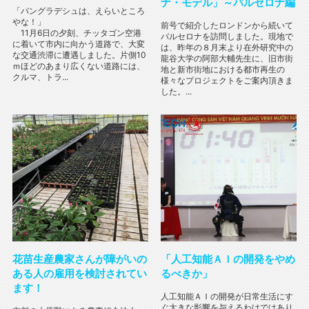
ナ・モデル」～バルセロナ編
「バングラデシュは、えらいところ
やな！」
前号で紹介したロンドンから続いて
11月6日の夕刻、チッタゴン空港
バルセロナを訪問しました。現地で
に着いて市内に向かう道路で、大変
は、昨年の８月末より在外研究中の
な交通渋滞に遭遇しました。片側10
龍谷大学の阿部大輔先生に、旧市街
ｍほどのあまり広くない道路には、
地と新市街地における都市再生の
クルマ、トラ...
様々なプロジェクトをご案内頂きま
した。...
花苗生産農家さんが障がいの
「人工知能ＡＩの開発をやめ
ある人の雇用を検討されてい
るべきか」
ます！
人工知能ＡＩの開発が日常生活にす
ぐ大きな影響を与えるわけではあり