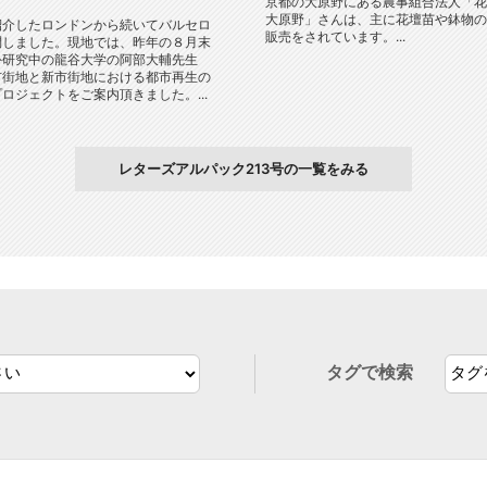
京都の大原野にある農事組合法人「花
大原野」さんは、主に花壇苗や鉢物の
紹介したロンドンから続いてバルセロ
販売をされています。...
問しました。現地では、昨年の８月末
外研究中の龍谷大学の阿部大輔先生
市街地と新市街地における都市再生の
ロジェクトをご案内頂きました。...
レターズアルパック213号の一覧をみる
タグで検索