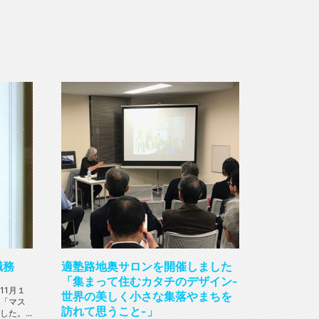
職務
適塾路地奥サロンを開催しました
「集まって住むカタチのデザイン-
11月１
世界の美しく小さな集落やまちを
「マス
訪れて思うこと-」
た。...