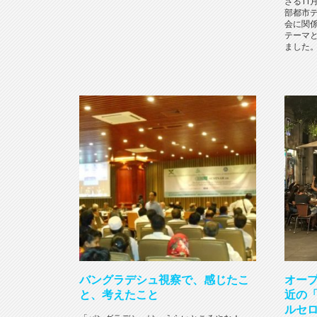
さる11
部都市
会に関
テーマ
ました。
バングラデシュ視察で、感じたこ
オープ
と、考えたこと
近の
ルセ