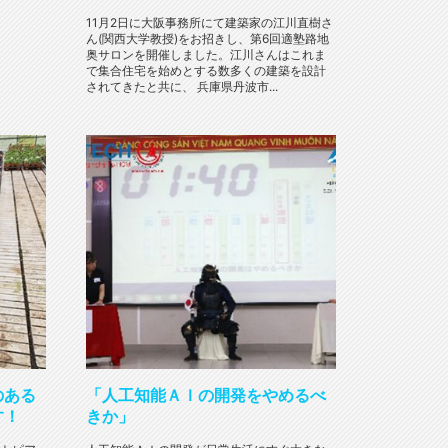
11月2日に大阪事務所にて建築家の江川直樹さ
ん(関西大学教授)をお招きし、第6回適塾路地
奥サロンを開催しました。江川さんはこれま
で集合住宅を始めとする数多くの建築を設計
されてきたと共に、 兵庫県丹波市...
のある
「人工知能ＡＩの開発をやめるべ
す！
きか」