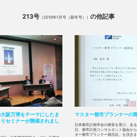
213号
の他記事
（2019年1月号（新年号））
の大阪万博をテーマにしたま
マスター都市プランナーの
くりセミナーが開催されまし
日本都市計画学会の推挙を受け、去る
日、都市計画コンサルタント協会から
ター都市プランナー就任証」を頂きまし