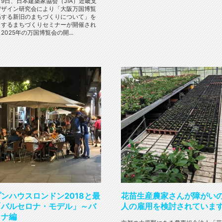
月9日、日本建築家協会（JIA）近畿支
デザイン研究会により「大阪万国博覧
係する新旧のまちづくりについて」を
とするまちづくりセミナーが開催され
2025年の万国博覧会の開...
ンハウスロンドン2018と最
花苗生産農家さんが障がい
「バルセロナ・モデル」～バ
人の雇用を検討されていま
ロナ編