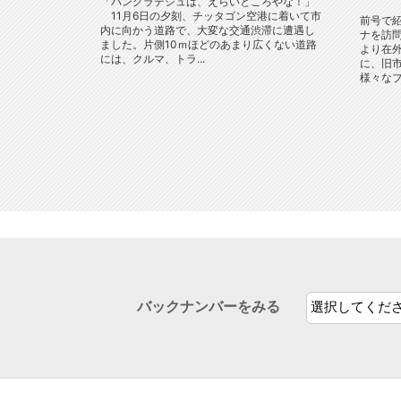
「バングラデシュは、えらいところやな！」
11月6日の夕刻、チッタゴン空港に着いて市
前号で
内に向かう道路で、大変な交通渋滞に遭遇し
ナを訪
ました。片側10ｍほどのあまり広くない道路
より在
には、クルマ、トラ...
に、旧
様々なプ
バックナンバーをみる