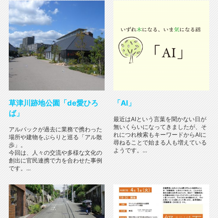
草津川跡地公園「de愛ひろ
「AI」
ば」
最近はAIという言葉を聞かない日が
無いくらいになってきましたが、そ
アルパックが過去に業務で携わった
れにつれ検索もキーワードからAIに
場所や建物をぶらりと巡る「アル散
尋ねることで始まる人も増えている
歩」。
ようです。...
今回は、人々の交流や多様な文化の
創出に官民連携で力を合わせた事例
です。...