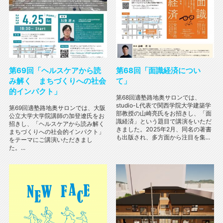
第69回「ヘルスケアから読
第68回「面識経済につい
み解く まちづくりへの社会
て」
的インパクト」
第68回適塾路地奥サロンでは、
studio-L代表で関西学院大学建築学
第69回適塾路地奥サロンでは、大阪
部教授の山崎亮氏をお招きし、「面
公立大学大学院講師の加登遼氏をお
識経済」という題目で講演をいただ
招きし、「ヘルスケアから読み解く
きました。2025年2月、同名の著書
まちづくりへの社会的インパクト」
も出版され、多方面から注目を集...
をテーマにご講演いただきまし
た。...