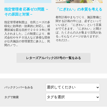
指定管理者 応募ゼロ問題 －
「にぎわい」の本質を考える
その原因と対策－
都市計画やまちづくり、施設整備に
関する計画の中には、必ずといって
指定管理者制度は、住民ニーズの多
いいほど、「にぎわい」という言葉
様化に効率的・効果的に対応し、経
がでてきます。「にぎわい」と聞け
費節減を図る目的で２００３年に導
ば、たくさんの人が集まり活気があ
入されました。この制度により、株
る…そんなイメージがありますが、
式会社やＮＰＯ法人など多様な団体
それだけ...
が公共施設の管理運営に参入し、民
間のノウ...
レターズアルパック251号の一覧をみる
バックナンバーをみる
タグで検索