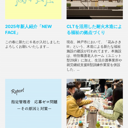
2025年新人紹介「NEW
CLTを活用した耐火木造によ
FACE」
る福祉の拠点づくり
この春に新たに６名が入社しました
現在、神戸市において、「花みさき
よろしくお願いいたします...
Ⅲ」という、木造による新たな福祉
施設の建設が行われてます。本施設
は、特別養護老人ホーム（ユニット
型29床）に加え、生活介護事業所や
就労継続支援B型訓練作業室を併設
した、...